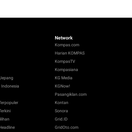
Network
Kompas.com
Harian KOMPAS
KompasTV
Kompasiana
Jepang
KG Media
 Indonesia
KGNow!
Pasangiklan.com
 Terpopuler
Kontan
Terkini
Sonora
ilihan
Grid.ID
 Headline
GridOto.com