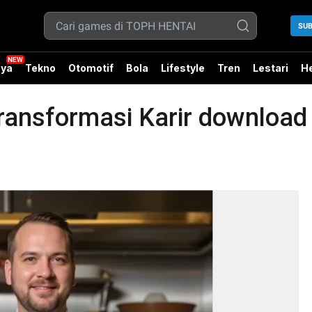
SUB
ya
Tekno
Otomotif
Bola
Lifestyle
Tren
Lestari
He
nsformasi Karir download b