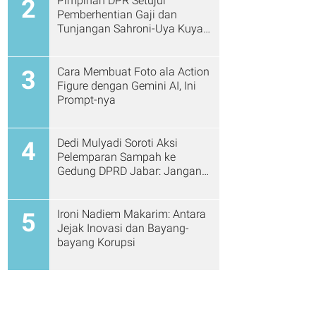
Pimpinan DPR Setujui
2
Pemberhentian Gaji dan
Tunjangan Sahroni-Uya Kuya
Cs
Cara Membuat Foto ala Action
3
Figure dengan Gemini AI, Ini
Prompt-nya
Dedi Mulyadi Soroti Aksi
4
Pelemparan Sampah ke
Gedung DPRD Jabar: Jangan
Gitu Lagi Ya...
Ironi Nadiem Makarim: Antara
5
Jejak Inovasi dan Bayang-
bayang Korupsi