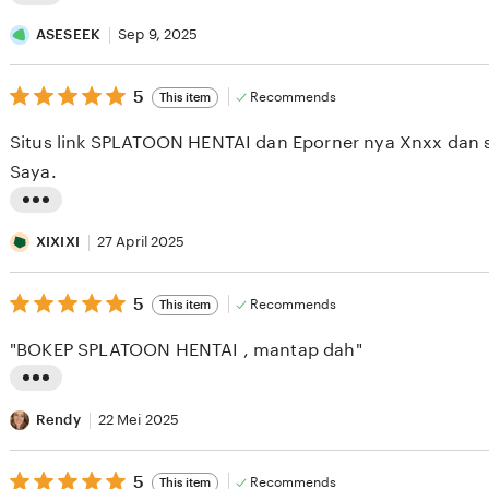
L
i
ASESEEK
Sep 9, 2025
s
5
t
5
Recommends
This item
out
i
of
Situs link SPLATOON HENTAI dan Eporner nya Xnxx dan s
5
n
stars
Saya.
g
r
L
e
i
XIXIXI
27 April 2025
v
s
i
5
t
5
Recommends
This item
out
e
i
of
"BOKEP SPLATOON HENTAI , mantap dah"
5
w
n
stars
b
g
L
y
r
i
Rendy
22 Mei 2025
A
e
s
S
v
5
t
5
Recommends
This item