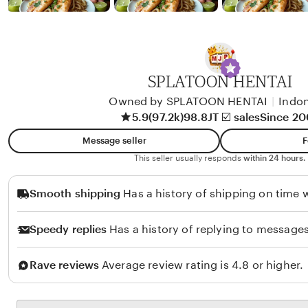
b
y
A
l
i
SPLATOON HENTAI
k
Owned by SPLATOON HENTAI
|
Indon
o
5.9
(97.2k)
98.8JT ☑️ sales
Since 2
l
Message seller
F
o
This seller usually responds
within 24 hours.
Smooth shipping
Has a history of shipping on time w
Speedy replies
Has a history of replying to messages
Rave reviews
Average review rating is 4.8 or higher.