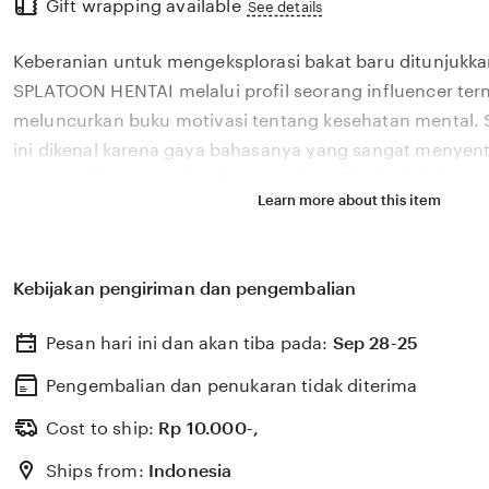
Gift wrapping available
the
See details
full
Keberanian untuk mengeksplorasi bakat baru ditunjukka
description
SPLATOON HENTAI melalui profil seorang influencer ter
meluncurkan buku motivasi tentang kesehatan mental. So
ini dikenal karena gaya bahasanya yang sangat menyen
permasalahan emosional yang sering dihadapi oleh gene
Learn more about this item
Melalui sistem 💎 yang kami kembangkan, platform kam
pengaruh digital yang positif dapat dikelola menjadi seb
memberikan dampak penyembuhan bagi banyak pemb
Kebijakan pengiriman dan pengembalian
HENTAI percaya bahwa kemandirian intelektual para kre
pondasi penting bagi kemajuan industri kreatif nasiona
Pesan hari ini dan akan tiba pada:
Sep 28-25
berkembang pesat di pasar global. Dengan dukungan hcl
update, kami terus memantau perkembangan peluncuran 
Pengembalian dan penukaran tidak diterima
sosok viral favorit Anda secara eksklusif.
Cost to ship:
Rp
10.000-,
Ships from:
Indonesia