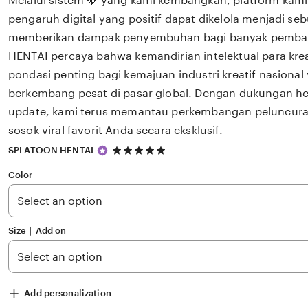
Melalui sistem 💎 yang kami kembangkan, platform kam
pengaruh digital yang positif dapat dikelola menjadi seb
memberikan dampak penyembuhan bagi banyak pemb
HENTAI percaya bahwa kemandirian intelektual para kre
pondasi penting bagi kemajuan industri kreatif nasiona
berkembang pesat di pasar global. Dengan dukungan hcl
update, kami terus memantau perkembangan peluncuran 
sosok viral favorit Anda secara eksklusif.
5
SPLATOON HENTAI
out
of
Color
5
stars
Size ∣ Add on
Add personalization