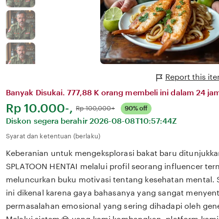
Report this i
Banyak Disukai. 777,88 K orang membeli ini dalam 24 jam
Harga:
Rp 10.000-,
Normal:
Rp 100,000+
90% off
Diskon segera berahir
2026-08-08T10:57:44Z
Syarat dan ketentuan (berlaku)
Keberanian untuk mengeksplorasi bakat baru ditunjukka
SPLATOON HENTAI melalui profil seorang influencer ter
meluncurkan buku motivasi tentang kesehatan mental. So
ini dikenal karena gaya bahasanya yang sangat menyen
permasalahan emosional yang sering dihadapi oleh gene