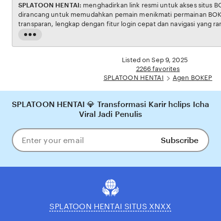
SPLATOON HENTAI:
menghadirkan link resmi untuk akses situs BOKEP. Platform ini
dirancang untuk memudahkan pemain menikmati permainan BOKEP dengan aman dan
transparan, lengkap dengan fitur login cepat dan navigasi yang ramah pengguna. Setiap
transaksi dijamin aman, sementara update hasil dan informasi permainan selalu tersedia
Read
secara real-time. Dengan SPLATOON HENTAI, pengguna bisa merasakan pengalaman
the
bermain Eporner yang nyaman, adil, dan terpercaya, menjadikannya pilihan utama bagi
full
Listed on Sep 9, 2025
pecinta BOKEP online di Indonesia.
description
2266 favorites
SPLATOON HENTAI
Agen BOKEP
SPLATOON HENTAI 💎 Transformasi Karir hclips Icha
Viral Jadi Penulis
Subscribe
Enter
your
email
SPLATOON HENTAI SITUS XNXX