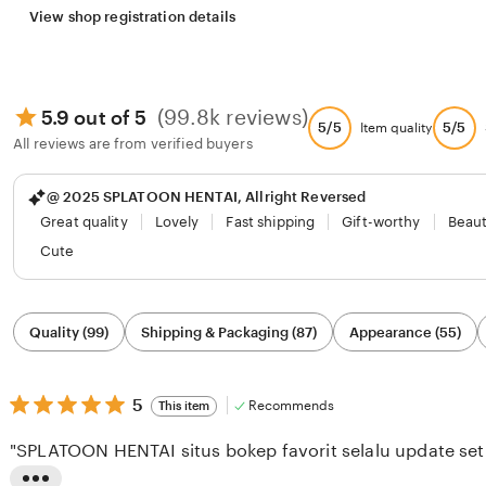
View shop registration details
(99.8k reviews)
5.9 out of 5
5/5
5/5
Item quality
All reviews are from verified buyers
@ 2025 SPLATOON HENTAI, Allright Reversed
Great quality
Lovely
Fast shipping
Gift-worthy
Beaut
Cute
Filter
Quality (99)
Shipping & Packaging (87)
Appearance (55)
by
category
5
5
Recommends
This item
out
of
"SPLATOON HENTAI situs bokep favorit selalu update seti
5
stars