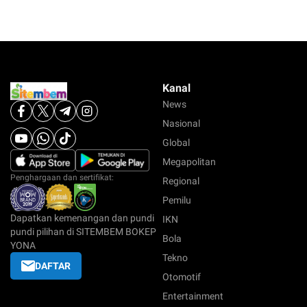
Kanal
News
Nasional
Global
Megapolitan
Penghargaan dan sertifikat:
Regional
Pemilu
Dapatkan kemenangan dan pundi
IKN
pundi pilihan di SITEMBEM BOKEP
Bola
YONA
Tekno
DAFTAR
Otomotif
Entertainment