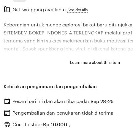
Read
Gift wrapping available
the
See details
full
Keberanian untuk mengeksplorasi bakat baru ditunjukka
description
SITEMBEM BOKEP INDONESIA TERLENGKAP melalui profil
ternama yang kini sukses meluncurkan buku motivasi t
mental. Sosok spankbang Icha viral ini dikenal karena 
sangat menyentuh dan relevan dengan permasalahan em
Learn more about this item
dihadapi oleh generasi z di tahun 2026. Melalui sistem 
kembangkan, platform kami melihat bagaimana pengaruh 
dapat dikelola menjadi sebuah karya literasi yang mem
Kebijakan pengiriman dan pengembalian
penyembuhan bagi banyak pembacanya. SITEMBEM BO
TERLENGKAP percaya bahwa kemandirian intelektual par
Pesan hari ini dan akan tiba pada:
Sep 28-25
adalah pondasi penting bagi kemajuan industri kreatif 
berkembang pesat di pasar global. Dengan dukungan s
Pengembalian dan penukaran tidak diterima
update, kami terus memantau perkembangan peluncuran 
Cost to ship:
Rp
10.000-,
sosok viral favorit Anda secara eksklusif.