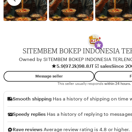
d
e
y
w
b
y
A
l
i
SITEMBEM BOKEP INDONESIA T
k
Owned by SITEMBEM BOKEP INDONESIA TERLEN
o
5.9
(97.2k)
98.8JT ☑️ sales
Since 2
l
Message seller
F
o
This seller usually responds
within 24 hours.
Smooth shipping
Has a history of shipping on time w
Speedy replies
Has a history of replying to messages
Rave reviews
Average review rating is 4.8 or higher.