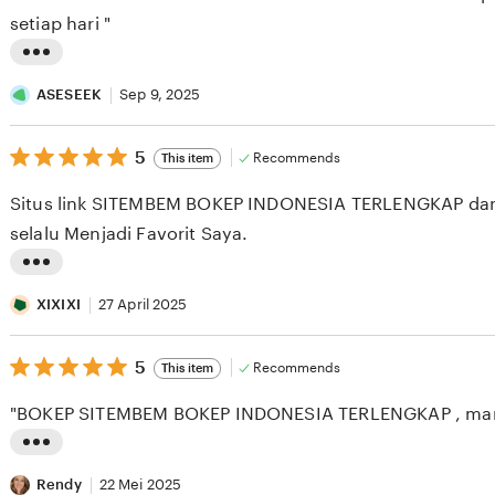
5
stars
setiap hari "
L
i
ASESEEK
Sep 9, 2025
s
5
t
5
Recommends
This item
out
i
of
Situs link SITEMBEM BOKEP INDONESIA TERLENGKAP dan
5
n
stars
selalu Menjadi Favorit Saya.
g
r
L
e
i
XIXIXI
27 April 2025
v
s
i
5
t
5
Recommends
This item
out
e
i
of
"BOKEP SITEMBEM BOKEP INDONESIA TERLENGKAP , man
5
w
n
stars
b
g
L
y
r
i
Rendy
22 Mei 2025