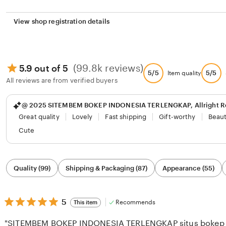
View shop registration details
(99.8k reviews)
5.9 out of 5
5/5
5/5
Item quality
All reviews are from verified buyers
@ 2025 SITEMBEM BOKEP INDONESIA TERLENGKAP, Allright R
Great quality
Lovely
Fast shipping
Gift-worthy
Beaut
Cute
Filter
Quality (99)
Shipping & Packaging (87)
Appearance (55)
by
category
5
5
Recommends
This item
out
of
"SITEMBEM BOKEP INDONESIA TERLENGKAP situs bokep fa