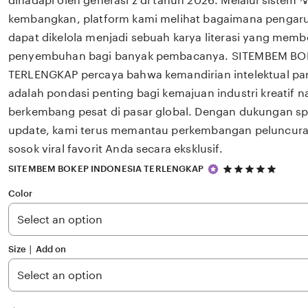
dihadapi oleh generasi z di tahun 2026. Melalui sistem 
kembangkan, platform kami melihat bagaimana pengaruh 
dapat dikelola menjadi sebuah karya literasi yang mem
penyembuhan bagi banyak pembacanya. SITEMBEM BO
TERLENGKAP percaya bahwa kemandirian intelektual par
adalah pondasi penting bagi kemajuan industri kreatif 
berkembang pesat di pasar global. Dengan dukungan s
update, kami terus memantau perkembangan peluncuran 
sosok viral favorit Anda secara eksklusif.
5
SITEMBEM BOKEP INDONESIA TERLENGKAP
out
of
Color
5
stars
Size ∣ Add on