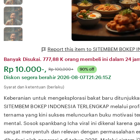
Report this item to SITEMBEM BOKEP
Banyak Disukai. 777,88 K orang membeli ini dalam 24 jam
Harga:
Rp 10.000-,
Normal:
Rp 100,000+
90% off
Diskon segera berahir
2026-08-07T21:26:15Z
Syarat dan ketentuan (berlaku)
Keberanian untuk mengeksplorasi bakat baru ditunjukka
SITEMBEM BOKEP INDONESIA TERLENGKAP melalui profil
ternama yang kini sukses meluncurkan buku motivasi t
mental. Sosok spankbang Icha viral ini dikenal karena 
sangat menyentuh dan relevan dengan permasalahan em