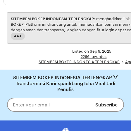
SITEMBEM BOKEP INDONESIA TERLENGKAP:
menghadirkan link resmi untuk akses situs
BOKEP. Platform ini dirancang untuk memudahkan pemain menikmati permainan BOKEP
dengan aman dan transparan, lengkap dengan fitur login cepat dan navigasi yang ramah
pengguna. Setiap transaksi dijamin aman, sementara update hasil dan informasi
Read
permainan selalu tersedia secara real-time. Dengan SITEMBEM BOKEP INDONESIA
the
TERLENGKAP, pengguna bisa merasakan pengalaman bermain Eporner yang nyaman, adil,
full
Listed on Sep 9, 2025
dan terpercaya, menja
description
2266 favorites
SITEMBEM BOKEP INDONESIA TERLENGKAP
Ag
SITEMBEM BOKEP INDONESIA TERLENGKAP 💡
Transformasi Karir spankbang Icha Viral Jadi
Penulis
Subscribe
Enter
your
email