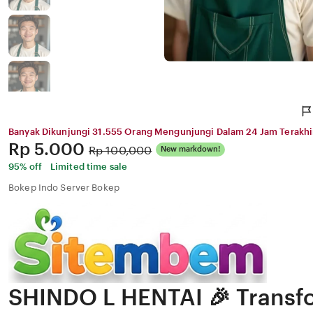
Banyak Dikunjungi 31.555 Orang Mengunjungi Dalam 24 Jam Terakhi
Price:
Rp 5.000
Original
Rp 100,000
New markdown!
Price:
95% off
Limited time sale
Bokep Indo Server Bokep
SHINDO L HENTAI 🎉 Transfo