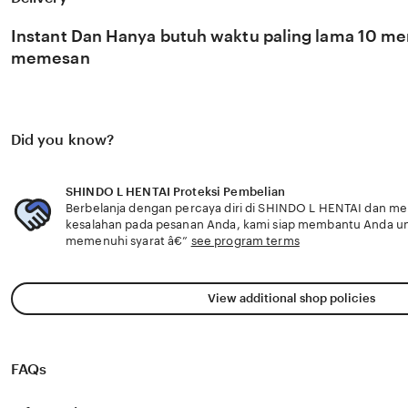
berkembang pesat di pasar global. Dengan dukungan mof
kami terus memantau perkembangan peluncuran karya ter
Instant Dan Hanya butuh waktu paling lama 10 men
viral favorit Anda secara eksklusif.
memesan
Did you know?
SHINDO L HENTAI Proteksi Pembelian
Berbelanja dengan percaya diri di SHINDO L HENTAI dan meng
kesalahan pada pesanan Anda, kami siap membantu Anda u
memenuhi syarat â€”
see program terms
View additional shop policies
FAQs