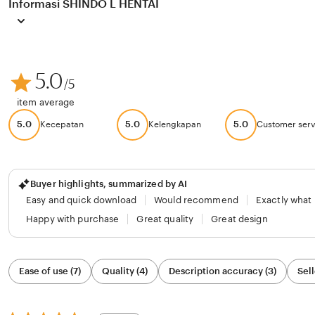
Informasi SHINDO L HENTAI
5.0
/5
item average
5.0
5.0
5.0
Kecepatan
Kelengkapan
Customer serv
Buyer highlights, summarized by AI
Easy and quick download
Would recommend
Exactly what
Happy with purchase
Great quality
Great design
Filter
Ease of use (7)
Quality (4)
Description accuracy (3)
Sell
by
category