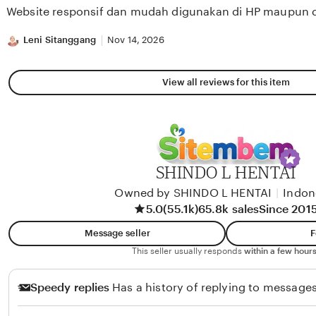
of
Website responsif dan mudah digunakan di HP maupun 
5
stars
Leni Sitanggang
Nov 14, 2026
View all reviews for this item
SHINDO L HENTAI
Owned by SHINDO L HENTAI
|
Indon
5.0
(55.1k)
65.8k sales
Since 201
Message seller
F
This seller usually responds
within a few hours
Speedy replies
Has a history of replying to messages