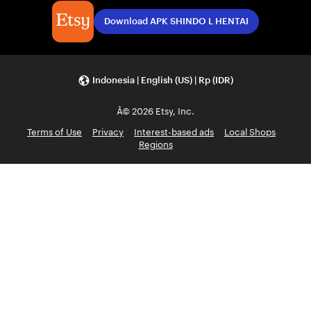
Download APK SHINDO L HENTAI
Indonesia | English (US) | Rp (IDR)
Â© 2026 Etsy, Inc.
Terms of Use
Privacy
Interest-based ads
Local Shops
Regions