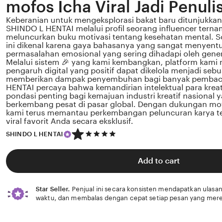
mofos Icha Viral Jadi Penuli
Keberanian untuk mengeksplorasi bakat baru ditunjukkan 
SHINDO L HENTAI melalui profil seorang influencer terna
meluncurkan buku motivasi tentang kesehatan mental. So
ini dikenal karena gaya bahasanya yang sangat menyent
permasalahan emosional yang sering dihadapi oleh gener
Melalui sistem 🎉 yang kami kembangkan, platform kami
pengaruh digital yang positif dapat dikelola menjadi sebu
memberikan dampak penyembuhan bagi banyak pembac
HENTAI percaya bahwa kemandirian intelektual para krea
pondasi penting bagi kemajuan industri kreatif nasional
berkembang pesat di pasar global. Dengan dukungan mof
kami terus memantau perkembangan peluncuran karya ter
viral favorit Anda secara eksklusif.
5
SHINDO L HENTAI
out
of
5
Add to cart
stars
Star Seller.
Penjual ini secara konsisten mendapatkan ulasan
waktu, dan membalas dengan cepat setiap pesan yang mere