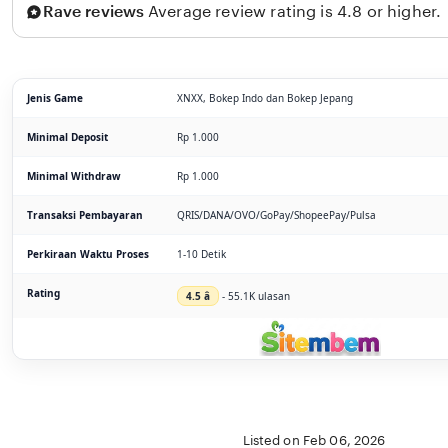
Rave reviews
Average review rating is 4.8 or higher.
Jenis Game
XNXX, Bokep Indo dan Bokep Jepang
Minimal Deposit
Rp 1.000
Minimal Withdraw
Rp 1.000
Transaksi Pembayaran
QRIS/DANA/OVO/GoPay/ShopeePay/Pulsa
Perkiraan Waktu Proses
1-10 Detik
Rating
4.5 â­
- 55.1K ulasan
Listed on Feb 06, 2026