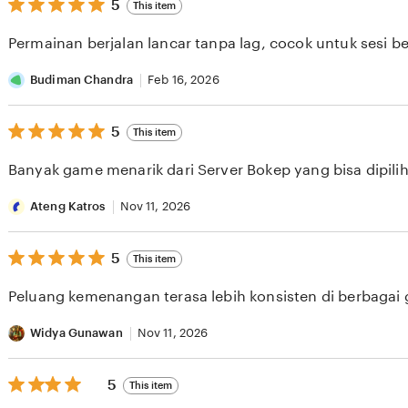
5
5
This item
out
of
Permainan berjalan lancar tanpa lag, cocok untuk sesi b
5
stars
Budiman Chandra
Feb 16, 2026
5
5
This item
out
of
Banyak game menarik dari Server Bokep yang bisa dipilih 
5
stars
Ateng Katros
Nov 11, 2026
5
5
This item
out
of
Peluang kemenangan terasa lebih konsisten di berbagai
5
stars
Widya Gunawan
Nov 11, 2026
5
5
This item
out