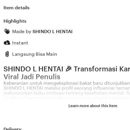
Item details
Highlights
Made by
SHINDO L HENTAI
Instant
Langsung Bisa Main
SHINDO L HENTAI 🎉 Transformasi Kar
Viral Jadi Penulis
Keberanian untuk mengeksplorasi bakat baru ditunjukkan 
SHINDO L HENTAI melalui profil seorang influencer terna
meluncurkan buku motivasi tentang kesehatan mental. So
ini dikenal karena gaya bahasanya yang sangat menyent
permasalahan emosional yang sering dihadapi oleh gener
Learn more about this item
Melalui sistem 🎉 yang kami kembangkan, platform kami
pengaruh digital yang positif dapat dikelola menjadi sebu
memberikan dampak penyembuhan bagi banyak pembac
HENTAI percaya bahwa kemandirian intelektual para krea
pondasi penting bagi kemajuan industri kreatif nasional
Delivery