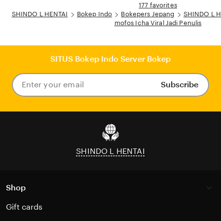
177 favorites
SHINDO L HENTAI
Bokep Indo
Bokepers Jepang
SHINDO L HE
mofos Icha Viral Jadi Penulis
SITUS Bokep Indo Server Bokep
Subscribe
Enter
your
email
SHINDO L HENTAI
Shop
Gift cards