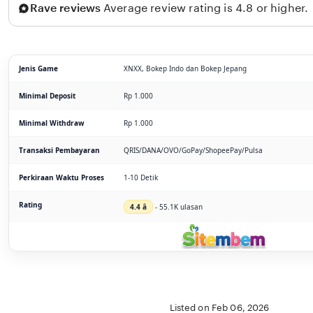
Rave reviews
Average review rating is 4.8 or higher.
Jenis Game
XNXX, Bokep Indo dan Bokep Jepang
Minimal Deposit
Rp 1.000
Minimal Withdraw
Rp 1.000
Transaksi Pembayaran
QRIS/DANA/OVO/GoPay/ShopeePay/Pulsa
Perkiraan Waktu Proses
1-10 Detik
Rating
4.4 â­
- 55.1K ulasan
Listed on Feb 06, 2026