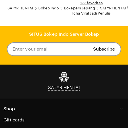
177 favorites
SATYR HENTAI
Bokep Indo
Bokepers Jepang
SATYR HENTAI 🌟
Icha Viral Jadi Penulis
SITUS Bokep Indo Server Bokep
Subscribe
Enter
your
email
SATYR HENTAI
Shop
Gift cards