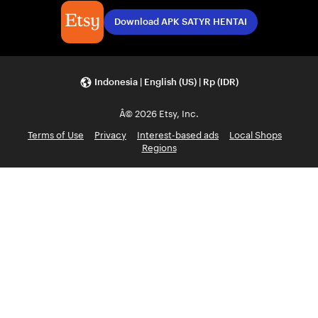
Download APK SATYR HENTAI
Indonesia | English (US) | Rp (IDR)
Â© 2026 Etsy, Inc.
Terms of Use
Privacy
Interest-based ads
Local Shops
Regions