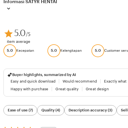
Informasi SATYR HENTAI
5.0
/5
item average
5.0
5.0
5.0
Kecepatan
Kelengkapan
Customer serv
Buyer highlights, summarized by AI
Easy and quick download
Would recommend
Exactly what
Happy with purchase
Great quality
Great design
Filter
Ease of use (7)
Quality (4)
Description accuracy (3)
Sell
by
category