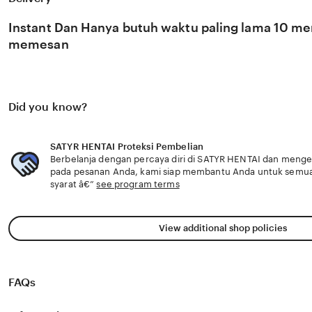
di pasar global. Dengan dukungan sexvid yang selalu upd
memantau perkembangan peluncuran karya terbaru dari 🌟
Instant Dan Hanya butuh waktu paling lama 10 men
Anda secara eksklusif.
memesan
Did you know?
SATYR HENTAI Proteksi Pembelian
Berbelanja dengan percaya diri di SATYR HENTAI dan mengeta
pada pesanan Anda, kami siap membantu Anda untuk semu
syarat â€”
see program terms
View additional shop policies
FAQs