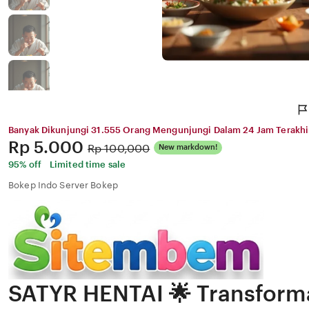
Banyak Dikunjungi 31.555 Orang Mengunjungi Dalam 24 Jam Terakhi
Price:
Rp 5.000
Original
Rp 100,000
New markdown!
Price:
95% off
Limited time sale
Bokep Indo Server Bokep
SATYR HENTAI 🌟 Transforma