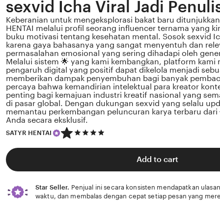
sexvid Icha Viral Jadi Penuli
Keberanian untuk mengeksplorasi bakat baru ditunjukkan
HENTAI melalui profil seorang influencer ternama yang k
buku motivasi tentang kesehatan mental. Sosok sexvid Icha
karena gaya bahasanya yang sangat menyentuh dan rel
permasalahan emosional yang sering dihadapi oleh gener
Melalui sistem 🌟 yang kami kembangkan, platform kami
pengaruh digital yang positif dapat dikelola menjadi sebu
memberikan dampak penyembuhan bagi banyak pembac
percaya bahwa kemandirian intelektual para kreator kont
penting bagi kemajuan industri kreatif nasional yang s
di pasar global. Dengan dukungan sexvid yang selalu upd
memantau perkembangan peluncuran karya terbaru dari 🌟
Anda secara eksklusif.
5
SATYR HENTAI
out
of
5
Add to cart
stars
Star Seller.
Penjual ini secara konsisten mendapatkan ulasan
waktu, dan membalas dengan cepat setiap pesan yang mere