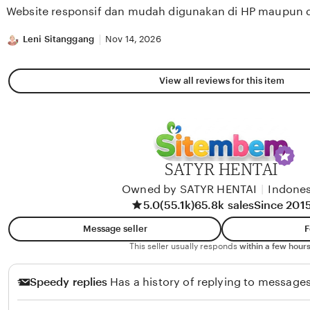
of
Website responsif dan mudah digunakan di HP maupun 
5
stars
Leni Sitanggang
Nov 14, 2026
View all reviews for this item
SATYR HENTAI
Owned by SATYR HENTAI
|
Indones
5.0
(55.1k)
65.8k sales
Since 201
Message seller
F
This seller usually responds
within a few hours
Speedy replies
Has a history of replying to messages