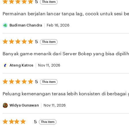
5
5
This item
out
of
Permainan berjalan lancar tanpa lag, cocok untuk sesi b
5
stars
Budiman Chandra
Feb 16, 2026
5
5
This item
out
of
Banyak game menarik dari Server Bokep yang bisa dipilih 
5
stars
Ateng Katros
Nov 11, 2026
5
5
This item
out
of
Peluang kemenangan terasa lebih konsisten di berbagai
5
stars
Widya Gunawan
Nov 11, 2026
5
5
This item
out