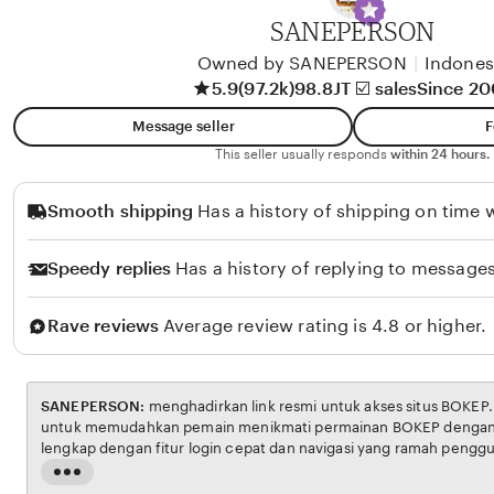
A
SANEPERSON
l
i
Owned by SANEPERSON
|
Indones
5.9
(97.2k)
98.8JT ☑️ sales
Since 2
k
o
Message seller
F
l
This seller usually responds
within 24 hours.
o
Smooth shipping
Has a history of shipping on time w
Speedy replies
Has a history of replying to messages
Rave reviews
Average review rating is 4.8 or higher.
SANEPERSON:
menghadirkan link resmi untuk akses situs BOKEP. Platform ini dirancang
untuk memudahkan pemain menikmati permainan BOKEP dengan aman dan transparan,
lengkap dengan fitur login cepat dan navigasi yang ramah pengguna. Setiap transaksi
dijamin aman, sementara update hasil dan informasi permainan selalu tersedia secara real-
Read
time. Dengan SANEPERSON, pengguna bisa merasakan pengalaman bermain Eporner