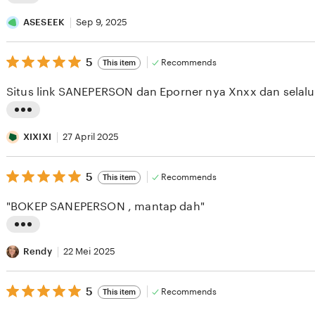
L
i
ASESEEK
Sep 9, 2025
s
5
t
5
Recommends
This item
out
i
of
Situs link SANEPERSON dan Eporner nya Xnxx dan selalu 
5
n
stars
g
L
r
i
XIXIXI
27 April 2025
e
s
v
5
t
5
Recommends
This item
out
i
i
of
"BOKEP SANEPERSON , mantap dah"
5
e
n
stars
w
g
L
b
r
i
Rendy
22 Mei 2025
y
e
s
A
v
5
t
5
Recommends
This item
out
S
i
i
of