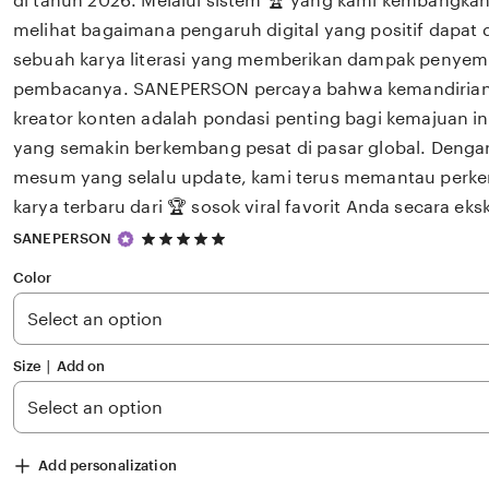
di tahun 2026. Melalui sistem 🏆 yang kami kembangkan
melihat bagaimana pengaruh digital yang positif dapat 
sebuah karya literasi yang memberikan dampak penye
pembacanya. SANEPERSON percaya bahwa kemandirian i
kreator konten adalah pondasi penting bagi kemajuan ind
yang semakin berkembang pesat di pasar global. Deng
mesum yang selalu update, kami terus memantau perk
karya terbaru dari 🏆 sosok viral favorit Anda secara eksk
5
SANEPERSON
out
of
Color
5
stars
Size ∣ Add on
Add personalization