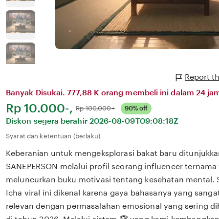
Report t
Banyak Disukai. 777,88 K orang membeli ini dalam 24 jam
Harga:
Rp 10.000-,
Normal:
Rp 100,000+
90% off
Diskon segera berahir
2026-08-09T09:08:18Z
Syarat dan ketentuan (berlaku)
Keberanian untuk mengeksplorasi bakat baru ditunjukka
SANEPERSON melalui profil seorang influencer ternama 
meluncurkan buku motivasi tentang kesehatan mental.
Icha viral ini dikenal karena gaya bahasanya yang san
relevan dengan permasalahan emosional yang sering dih