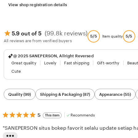
View shop registration details
(99.8k reviews)
5.9 out of 5
5/5
5/5
Item quality
All reviews are from verified buyers
@ 2025 SANEPERSON, Allright Reversed
Great quality
Lovely
Fast shipping
Gift-worthy
Beaut
Cute
Filter
Quality (99)
Shipping & Packaging (87)
Appearance (55)
by
category
5
5
Recommends
This item
out
of
"SANEPERSON situs bokep favorit selalu update setiap ha
5
stars