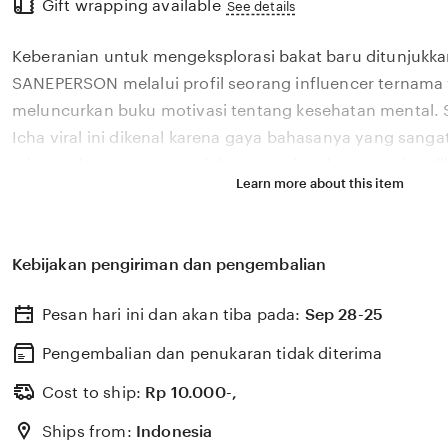
Gift wrapping available
the
See details
full
Keberanian untuk mengeksplorasi bakat baru ditunjukka
description
SANEPERSON melalui profil seorang influencer ternama 
meluncurkan buku motivasi tentang kesehatan mental.
Icha viral ini dikenal karena gaya bahasanya yang san
relevan dengan permasalahan emosional yang sering dih
Learn more about this item
di tahun 2026. Melalui sistem 🏆 yang kami kembangkan
melihat bagaimana pengaruh digital yang positif dapat 
sebuah karya literasi yang memberikan dampak penye
Kebijakan pengiriman dan pengembalian
pembacanya. SANEPERSON percaya bahwa kemandirian i
kreator konten adalah pondasi penting bagi kemajuan ind
Pesan hari ini dan akan tiba pada:
Sep 28-25
yang semakin berkembang pesat di pasar global. Deng
mesum yang selalu update, kami terus memantau perk
Pengembalian dan penukaran tidak diterima
karya terbaru dari 🏆 sosok viral favorit Anda secara eksk
Cost to ship:
Rp
10.000-,
Ships from:
Indonesia