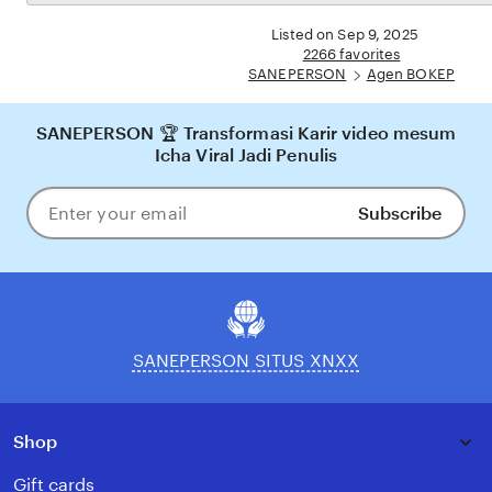
the
yang nyaman, adil, dan terpercaya, menjadikannya pilihan utama bagi pecinta BOKEP
full
Listed on Sep 9, 2025
online di Indonesia.
description
2266 favorites
SANEPERSON
Agen BOKEP
SANEPERSON 🏆 Transformasi Karir video mesum
Icha Viral Jadi Penulis
Subscribe
Enter
your
email
SANEPERSON SITUS XNXX
Shop
Gift cards