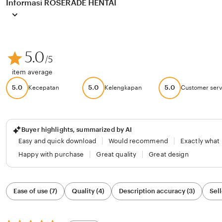
Informasi ROSERADE HENTAI
5.0
/5
item average
5.0
5.0
5.0
Kecepatan
Kelengkapan
Customer serv
Buyer highlights, summarized by AI
Easy and quick download
Would recommend
Exactly what
Happy with purchase
Great quality
Great design
Filter
Ease of use (7)
Quality (4)
Description accuracy (3)
Sell
by
category