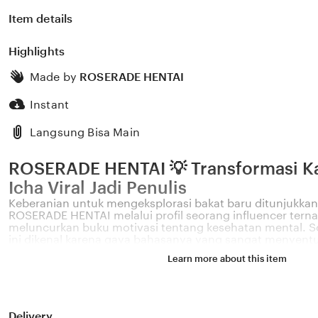
Item details
Highlights
Made by
ROSERADE HENTAI
Instant
Langsung Bisa Main
ROSERADE HENTAI 💡 Transformasi Kar
Icha Viral Jadi Penulis
Keberanian untuk mengeksplorasi bakat baru ditunjukkan 
ROSERADE HENTAI melalui profil seorang influencer tern
meluncurkan buku motivasi tentang kesehatan mental. Sos
ini dikenal karena gaya bahasanya yang sangat menyent
permasalahan emosional yang sering dihadapi oleh gener
Learn more about this item
Melalui sistem 💡 yang kami kembangkan, platform kami
pengaruh digital yang positif dapat dikelola menjadi sebu
memberikan dampak penyembuhan bagi banyak pemba
HENTAI percaya bahwa kemandirian intelektual para krea
pondasi penting bagi kemajuan industri kreatif nasional
Delivery