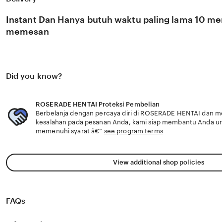
berkembang pesat di pasar global. Dengan dukungan stri
update, kami terus memantau perkembangan peluncuran k
Instant Dan Hanya butuh waktu paling lama 10 men
sosok viral favorit Anda secara eksklusif.
memesan
Did you know?
ROSERADE HENTAI Proteksi Pembelian
Berbelanja dengan percaya diri di ROSERADE HENTAI dan men
kesalahan pada pesanan Anda, kami siap membantu Anda u
memenuhi syarat â€”
see program terms
View additional shop policies
FAQs