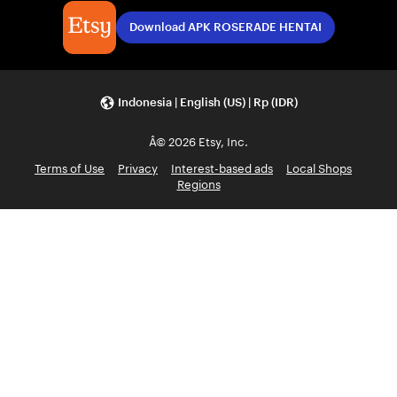
Download APK ROSERADE HENTAI
Indonesia | English (US) | Rp (IDR)
Â© 2026 Etsy, Inc.
Terms of Use
Privacy
Interest-based ads
Local Shops
Regions