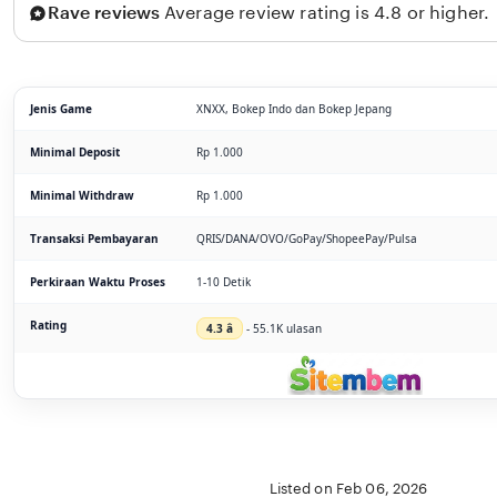
Rave reviews
Average review rating is 4.8 or higher.
Jenis Game
XNXX, Bokep Indo dan Bokep Jepang
Minimal Deposit
Rp 1.000
Minimal Withdraw
Rp 1.000
Transaksi Pembayaran
QRIS/DANA/OVO/GoPay/ShopeePay/Pulsa
Perkiraan Waktu Proses
1-10 Detik
Rating
4.3 â­
- 55.1K ulasan
Listed on Feb 06, 2026