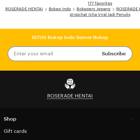
177 favorites
ROSERADE HENTAI
Bokep Indo
Bokepers Jepang
ROSERADE HE
stripchat Icha Viral Jadi Penulis
SITUS Bokep Indo Server Bokep
Subscribe
Enter
your
email
ROSERADE HENTAI
Shop
Gift cards