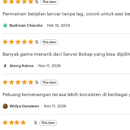
5
5
This item
out
of
Permainan berjalan lancar tanpa lag, cocok untuk sesi b
5
stars
Budiman Chandra
Feb 16, 2026
5
5
This item
out
of
Banyak game menarik dari Server Bokep yang bisa dipilih 
5
stars
Ateng Katros
Nov 11, 2026
5
5
This item
out
of
Peluang kemenangan terasa lebih konsisten di berbagai
5
stars
Widya Gunawan
Nov 11, 2026
5
5
This item
out