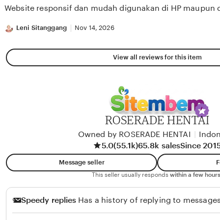
of
Website responsif dan mudah digunakan di HP maupun 
5
stars
Leni Sitanggang
Nov 14, 2026
View all reviews for this item
ROSERADE HENTAI
Owned by ROSERADE HENTAI
|
Indon
5.0
(55.1k)
65.8k sales
Since 201
Message seller
F
This seller usually responds
within a few hours
Speedy replies
Has a history of replying to messages