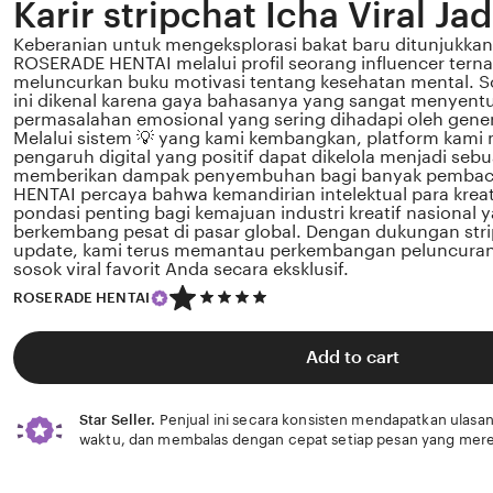
Karir stripchat Icha Viral Jad
Keberanian untuk mengeksplorasi bakat baru ditunjukkan 
ROSERADE HENTAI melalui profil seorang influencer tern
meluncurkan buku motivasi tentang kesehatan mental. Sos
ini dikenal karena gaya bahasanya yang sangat menyent
permasalahan emosional yang sering dihadapi oleh gener
Melalui sistem 💡 yang kami kembangkan, platform kami
pengaruh digital yang positif dapat dikelola menjadi sebu
memberikan dampak penyembuhan bagi banyak pemba
HENTAI percaya bahwa kemandirian intelektual para krea
pondasi penting bagi kemajuan industri kreatif nasional
berkembang pesat di pasar global. Dengan dukungan stri
update, kami terus memantau perkembangan peluncuran k
sosok viral favorit Anda secara eksklusif.
5
ROSERADE HENTAI
out
of
5
Add to cart
stars
Star Seller.
Penjual ini secara konsisten mendapatkan ulasan
waktu, dan membalas dengan cepat setiap pesan yang mere