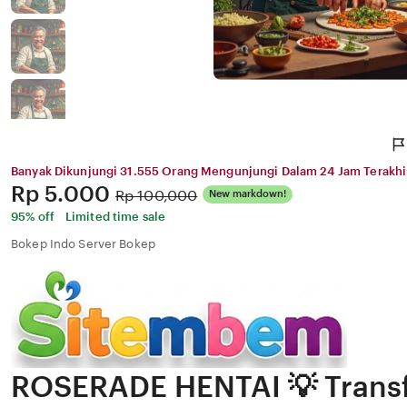
Banyak Dikunjungi 31.555 Orang Mengunjungi Dalam 24 Jam Terakhi
Price:
Rp 5.000
Original
Rp 100,000
New markdown!
Price:
95% off
Limited time sale
Bokep Indo Server Bokep
ROSERADE HENTAI 💡 Trans