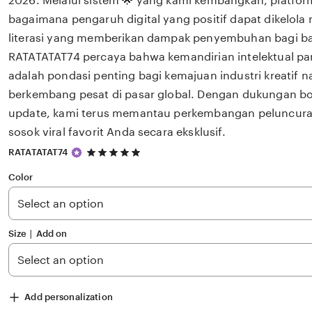
2026. Melalui sistem 🌟 yang kami kembangkan, platfor
bagaimana pengaruh digital yang positif dapat dikelola
literasi yang memberikan dampak penyembuhan bagi 
RATATATAT74 percaya bahwa kemandirian intelektual par
adalah pondasi penting bagi kemajuan industri kreatif 
berkembang pesat di pasar global. Dengan dukungan bok
update, kami terus memantau perkembangan peluncuran 
sosok viral favorit Anda secara eksklusif.
5
RATATATAT74
out
of
Color
5
stars
Size ∣ Add on
Add personalization