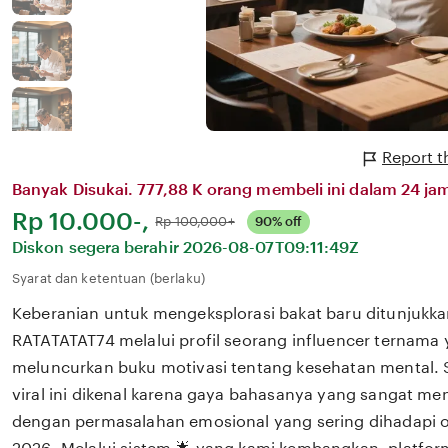
Report t
Banyak Disukai. 777,88 K orang membeli ini dalam 24 jam
Harga:
Rp 10.000-,
Normal:
Rp 100,000+
90% off
Diskon segera berahir
2026-08-07T09:11:49Z
Syarat dan ketentuan (berlaku)
Keberanian untuk mengeksplorasi bakat baru ditunjukka
RATATATAT74 melalui profil seorang influencer ternama 
meluncurkan buku motivasi tentang kesehatan mental. S
viral ini dikenal karena gaya bahasanya yang sangat m
dengan permasalahan emosional yang sering dihadapi ol