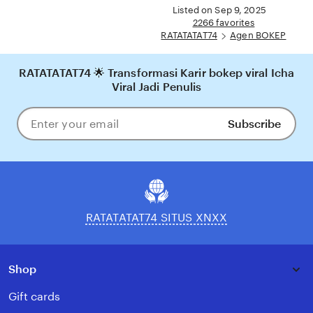
full
Listed on Sep 9, 2025
Indonesia.
description
2266 favorites
RATATATAT74
Agen BOKEP
RATATATAT74 🌟 Transformasi Karir bokep viral Icha
Viral Jadi Penulis
Subscribe
Enter
your
email
RATATATAT74 SITUS XNXX
Shop
Gift cards