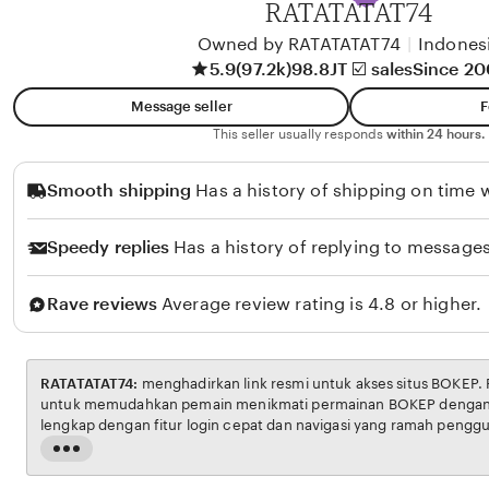
RATATATAT74
l
i
Owned by RATATATAT74
|
Indones
5.9
(97.2k)
98.8JT ☑️ sales
Since 2
k
o
Message seller
F
l
This seller usually responds
within 24 hours.
o
Smooth shipping
Has a history of shipping on time w
Speedy replies
Has a history of replying to messages
Rave reviews
Average review rating is 4.8 or higher.
RATATATAT74:
menghadirkan link resmi untuk akses situs BOKEP. Platform ini dirancang
untuk memudahkan pemain menikmati permainan BOKEP dengan aman dan transparan,
lengkap dengan fitur login cepat dan navigasi yang ramah pengguna. Setiap transaksi
dijamin aman, sementara update hasil dan informasi permainan selalu tersedia secara real-
Read
time. Dengan RATATATAT74, pengguna bisa merasakan pengalaman bermain Eporner yang
the
nyaman, adil, dan terpercaya, menjadikannya pilihan utama bagi pecinta BOKEP online di