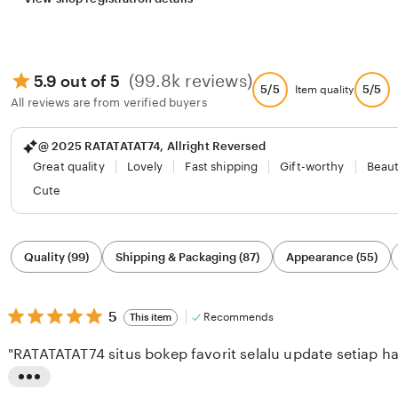
(99.8k reviews)
5.9 out of 5
5/5
5/5
Item quality
All reviews are from verified buyers
@ 2025 RATATATAT74, Allright Reversed
Great quality
Lovely
Fast shipping
Gift-worthy
Beaut
Cute
Filter
Quality (99)
Shipping & Packaging (87)
Appearance (55)
by
category
5
5
Recommends
This item
out
of
"RATATATAT74 situs bokep favorit selalu update setiap har
5
stars
L