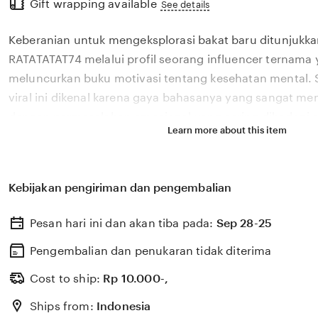
Gift wrapping available
the
See details
full
Keberanian untuk mengeksplorasi bakat baru ditunjukka
description
RATATATAT74 melalui profil seorang influencer ternama 
meluncurkan buku motivasi tentang kesehatan mental. S
viral ini dikenal karena gaya bahasanya yang sangat m
dengan permasalahan emosional yang sering dihadapi ol
Learn more about this item
2026. Melalui sistem 🌟 yang kami kembangkan, platfor
bagaimana pengaruh digital yang positif dapat dikelola
literasi yang memberikan dampak penyembuhan bagi 
Kebijakan pengiriman dan pengembalian
RATATATAT74 percaya bahwa kemandirian intelektual par
adalah pondasi penting bagi kemajuan industri kreatif 
Pesan hari ini dan akan tiba pada:
Sep 28-25
berkembang pesat di pasar global. Dengan dukungan bok
update, kami terus memantau perkembangan peluncuran 
Pengembalian dan penukaran tidak diterima
sosok viral favorit Anda secara eksklusif.
Cost to ship:
Rp
10.000-,
Ships from:
Indonesia