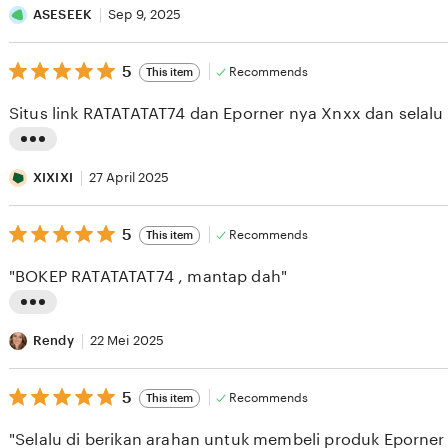
i
ASESEEK
Sep 9, 2025
s
5
t
5
Recommends
This item
out
i
of
Situs link RATATATAT74 dan Eporner nya Xnxx dan selalu 
5
n
stars
g
L
r
i
XIXIXI
27 April 2025
e
s
v
5
t
5
Recommends
This item
out
i
i
of
"BOKEP RATATATAT74 , mantap dah"
5
e
n
stars
w
g
L
b
r
i
Rendy
22 Mei 2025
y
e
s
A
v
5
t
5
Recommends
This item
out
S
i
i
of
"Selalu di berikan arahan untuk membeli produk Eporner
5
E