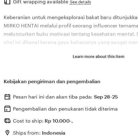
Gift wrapping available
the
See details
full
Keberanian untuk mengeksplorasi bakat baru ditunjukka
description
MIRKO HENTAI melalui profil seorang influencer ternama
meluncurkan buku motivasi tentang kesehatan mental. S
viral ini dikenal karena gaya bahasanya yang sangat m
dengan permasalahan emosional yang sering dihadapi ol
Learn more about this item
2026. Melalui sistem 🎁 yang kami kembangkan, platfor
bagaimana pengaruh digital yang positif dapat dikelola
literasi yang memberikan dampak penyembuhan bagi 
Kebijakan pengiriman dan pengembalian
MIRKO HENTAI percaya bahwa kemandirian intelektual p
adalah pondasi penting bagi kemajuan industri kreatif 
Pesan hari ini dan akan tiba pada:
Sep 28-25
berkembang pesat di pasar global. Dengan dukungan rea
update, kami terus memantau perkembangan peluncuran 
Pengembalian dan penukaran tidak diterima
sosok viral favorit Anda secara eksklusif.
Cost to ship:
Rp
10.000-,
Ships from:
Indonesia