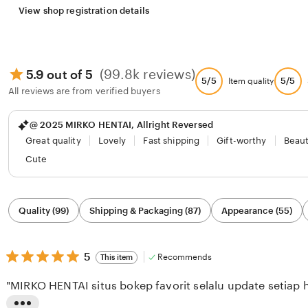
View shop registration details
(99.8k reviews)
5.9 out of 5
5/5
5/5
Item quality
All reviews are from verified buyers
@ 2025 MIRKO HENTAI, Allright Reversed
Great quality
Lovely
Fast shipping
Gift-worthy
Beaut
Cute
Filter
Quality (99)
Shipping & Packaging (87)
Appearance (55)
by
category
5
5
Recommends
This item
out
of
"MIRKO HENTAI situs bokep favorit selalu update setiap h
5
stars