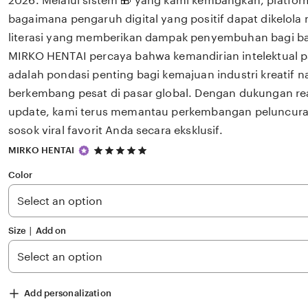
2026. Melalui sistem 🎁 yang kami kembangkan, platfor
bagaimana pengaruh digital yang positif dapat dikelola
literasi yang memberikan dampak penyembuhan bagi 
MIRKO HENTAI percaya bahwa kemandirian intelektual p
adalah pondasi penting bagi kemajuan industri kreatif 
berkembang pesat di pasar global. Dengan dukungan rea
update, kami terus memantau perkembangan peluncuran 
sosok viral favorit Anda secara eksklusif.
5
MIRKO HENTAI
out
of
Color
5
stars
Size ∣ Add on
Add personalization