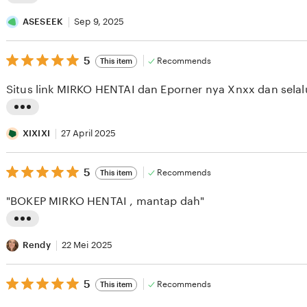
L
i
ASESEEK
Sep 9, 2025
s
5
t
5
Recommends
This item
out
i
of
Situs link MIRKO HENTAI dan Eporner nya Xnxx dan selal
5
n
stars
g
L
r
i
XIXIXI
27 April 2025
e
s
v
5
t
5
Recommends
This item
out
i
i
of
"BOKEP MIRKO HENTAI , mantap dah"
5
e
n
stars
w
g
L
b
r
i
Rendy
22 Mei 2025
y
e
s
A
v
5
t
5
Recommends
This item
out
S
i
i
of