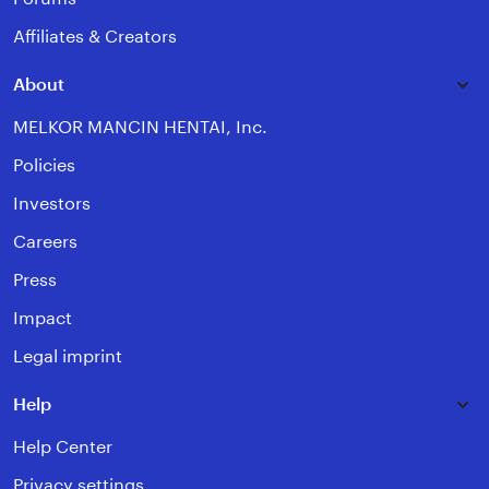
Affiliates & Creators
About
MELKOR MANCIN HENTAI, Inc.
Policies
Investors
Careers
Press
Impact
Legal imprint
Help
Help Center
Privacy settings