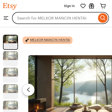
MELKOR
Sign in
Skip
MANCIN
HENTAI
to
Search
Browse
ontent
for
items
or
shops
MELKOR MANCIN HENTAI