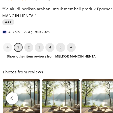
out
E
i
i
of
"Selalu di berikan arahan untuk membeli produk Eporne
5
S
e
n
stars
MANCIN HENTAI"
E
w
g
E
b
r
L
K
y
e
i
Alikolo
22 Agustus 2025
X
v
s
I
i
t
Previous
Next
2
3
4
5
1
page
page
X
e
i
Show other item reviews from MELKOR MANCIN HENTAI
I
w
n
X
b
g
Photos from reviews
I
y
r
R
e
e
v
n
i
d
e
y
w