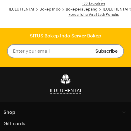
177 favorites
ILULU HENTAI
Bokep Indo
Bokepers Jepang
ILULU HENTAI ✨
korea Icha Viral Jadi Penulis
SITUS Bokep Indo Server Bokep
Subscribe
Enter
your
email
ILULU HENTAI
Shop
Gift cards