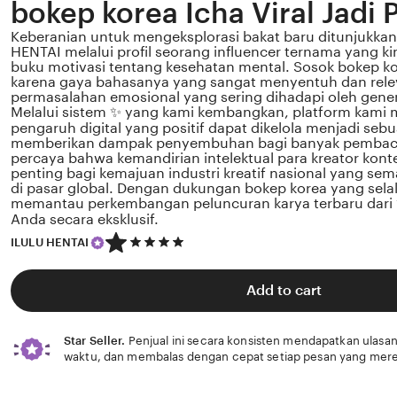
bokep korea Icha Viral Jadi 
Keberanian untuk mengeksplorasi bakat baru ditunjukkan
HENTAI melalui profil seorang influencer ternama yang k
buku motivasi tentang kesehatan mental. Sosok bokep kore
karena gaya bahasanya yang sangat menyentuh dan rel
permasalahan emosional yang sering dihadapi oleh gener
Melalui sistem ✨ yang kami kembangkan, platform kami 
pengaruh digital yang positif dapat dikelola menjadi sebu
memberikan dampak penyembuhan bagi banyak pembac
percaya bahwa kemandirian intelektual para kreator kont
penting bagi kemajuan industri kreatif nasional yang s
di pasar global. Dengan dukungan bokep korea yang selal
memantau perkembangan peluncuran karya terbaru dari ✨ 
Anda secara eksklusif.
5
ILULU HENTAI
out
of
5
Add to cart
stars
Star Seller.
Penjual ini secara konsisten mendapatkan ulasan
waktu, dan membalas dengan cepat setiap pesan yang mere