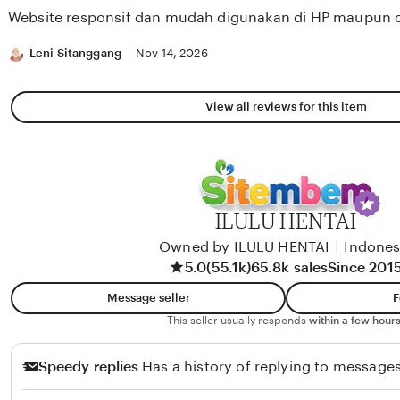
of
Website responsif dan mudah digunakan di HP maupun 
5
stars
Leni Sitanggang
Nov 14, 2026
View all reviews for this item
ILULU HENTAI
Owned by ILULU HENTAI
|
Indones
5.0
(55.1k)
65.8k sales
Since 201
Message seller
F
This seller usually responds
within a few hours
Speedy replies
Has a history of replying to messages