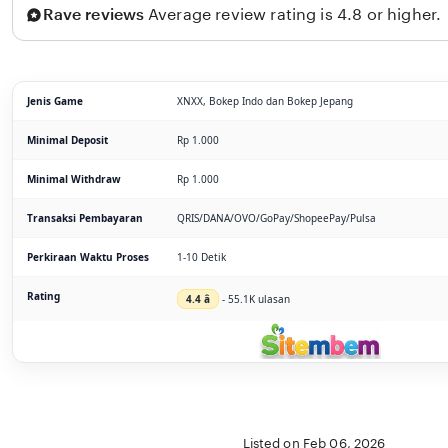
Rave reviews
Average review rating is 4.8 or higher.
Jenis Game
XNXX, Bokep Indo dan Bokep Jepang
Minimal Deposit
Rp 1.000
Minimal Withdraw
Rp 1.000
Transaksi Pembayaran
QRIS/DANA/OVO/GoPay/ShopeePay/Pulsa
Perkiraan Waktu Proses
1-10 Detik
Rating
4.4 â­
- 55.1K ulasan
Listed on Feb 06, 2026