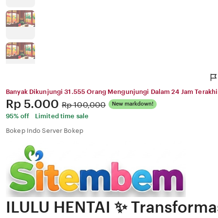
Banyak Dikunjungi 31.555 Orang Mengunjungi Dalam 24 Jam Terakhi
Price:
Rp 5.000
Original
Rp 100,000
New markdown!
Price:
95% off
Limited time sale
Bokep Indo Server Bokep
ILULU HENTAI ✨ Transformas