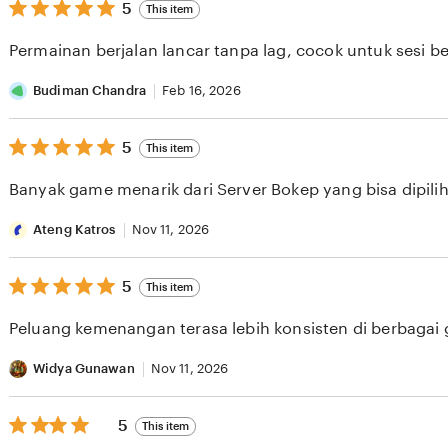
5
5
This item
out
of
Permainan berjalan lancar tanpa lag, cocok untuk sesi b
5
stars
Budiman Chandra
Feb 16, 2026
5
5
This item
out
of
Banyak game menarik dari Server Bokep yang bisa dipilih 
5
stars
Ateng Katros
Nov 11, 2026
5
5
This item
out
of
Peluang kemenangan terasa lebih konsisten di berbagai
5
stars
Widya Gunawan
Nov 11, 2026
5
5
This item
out