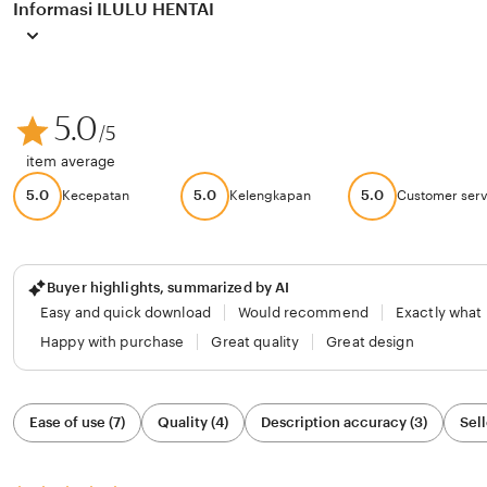
Informasi ILULU HENTAI
5.0
/5
item average
5.0
5.0
5.0
Kecepatan
Kelengkapan
Customer serv
Buyer highlights, summarized by AI
Easy and quick download
Would recommend
Exactly what
Happy with purchase
Great quality
Great design
Filter
Ease of use (7)
Quality (4)
Description accuracy (3)
Sell
by
category