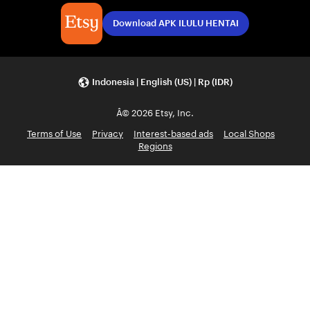
Download APK ILULU HENTAI
Indonesia | English (US) | Rp (IDR)
Â© 2026 Etsy, Inc.
Terms of Use
Privacy
Interest-based ads
Local Shops
Regions