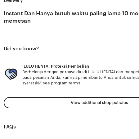
Delivery
di pasar global. Dengan dukungan bokep korea yang selal
memantau perkembangan peluncuran karya terbaru dari ✨ 
Instant Dan Hanya butuh waktu paling lama 10 men
Anda secara eksklusif.
memesan
Did you know?
ILULU HENTAI Proteksi Pembelian
Berbelanja dengan percaya diri di ILULU HENTAI dan mengeta
pada pesanan Anda, kami siap membantu Anda untuk semu
syarat â€”
see program terms
View additional shop policies
FAQs