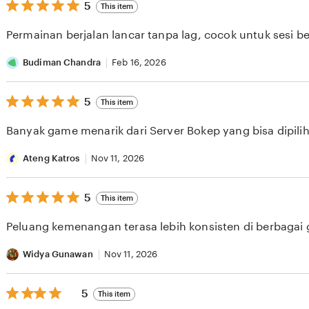
5
5
This item
out
of
Permainan berjalan lancar tanpa lag, cocok untuk sesi b
5
stars
Budiman Chandra
Feb 16, 2026
5
5
This item
out
of
Banyak game menarik dari Server Bokep yang bisa dipilih 
5
stars
Ateng Katros
Nov 11, 2026
5
5
This item
out
of
Peluang kemenangan terasa lebih konsisten di berbagai
5
stars
Widya Gunawan
Nov 11, 2026
5
5
This item
out