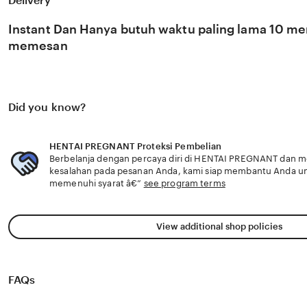
Delivery
berkembang pesat di pasar global. Dengan dukungan bee
kami terus memantau perkembangan peluncuran karya ter
Instant Dan Hanya butuh waktu paling lama 10 men
favorit Anda secara eksklusif.
memesan
Did you know?
HENTAI PREGNANT Proteksi Pembelian
Berbelanja dengan percaya diri di HENTAI PREGNANT dan men
kesalahan pada pesanan Anda, kami siap membantu Anda u
memenuhi syarat â€”
see program terms
View additional shop policies
FAQs