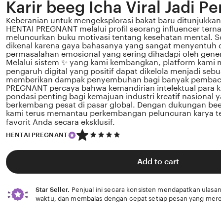
Karir beeg Icha Viral Jadi Pe
Keberanian untuk mengeksplorasi bakat baru ditunjukkan 
HENTAI PREGNANT melalui profil seorang influencer tern
meluncurkan buku motivasi tentang kesehatan mental. Sos
dikenal karena gaya bahasanya yang sangat menyentuh 
permasalahan emosional yang sering dihadapi oleh gener
Melalui sistem ✨ yang kami kembangkan, platform kami 
pengaruh digital yang positif dapat dikelola menjadi sebu
memberikan dampak penyembuhan bagi banyak pembac
PREGNANT percaya bahwa kemandirian intelektual para k
pondasi penting bagi kemajuan industri kreatif nasional
berkembang pesat di pasar global. Dengan dukungan bee
kami terus memantau perkembangan peluncuran karya ter
favorit Anda secara eksklusif.
5
HENTAI PREGNANT
out
of
5
Add to cart
stars
Star Seller.
Penjual ini secara konsisten mendapatkan ulasan
waktu, dan membalas dengan cepat setiap pesan yang mere