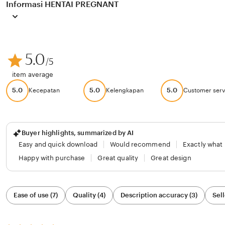
Informasi HENTAI PREGNANT
5.0
/5
item average
5.0
5.0
5.0
Kecepatan
Kelengkapan
Customer serv
Buyer highlights, summarized by AI
Easy and quick download
Would recommend
Exactly what
Happy with purchase
Great quality
Great design
Filter
Ease of use (7)
Quality (4)
Description accuracy (3)
Sell
by
category