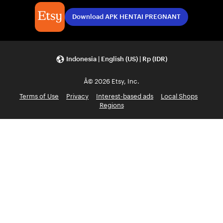
Download APK HENTAI PREGNANT
Indonesia | English (US) | Rp (IDR)
Â© 2026 Etsy, Inc.
Terms of Use
Privacy
Interest-based ads
Local Shops
Regions