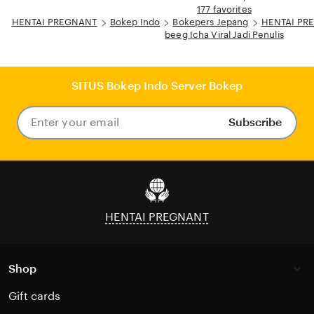
177 favorites
HENTAI PREGNANT
Bokep Indo
Bokepers Jepang
HENTAI PRE
beeg Icha Viral Jadi Penulis
SITUS Bokep Indo Server Bokep
Subscribe
Enter
your
email
HENTAI PREGNANT
Shop
Gift cards