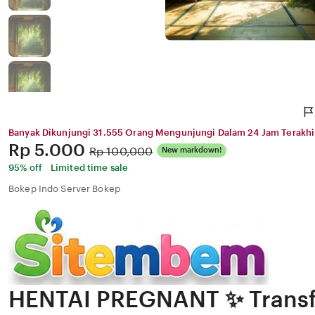
Banyak Dikunjungi 31.555 Orang Mengunjungi Dalam 24 Jam Terakhi
Price:
Rp 5.000
Original
Rp 100,000
New markdown!
Price:
95% off
Limited time sale
Bokep Indo Server Bokep
HENTAI PREGNANT ✨ Transf