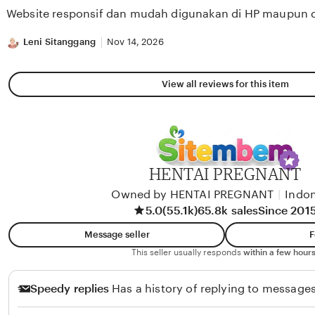
of
Website responsif dan mudah digunakan di HP maupun 
5
stars
Leni Sitanggang
Nov 14, 2026
View all reviews for this item
HENTAI PREGNANT
Owned by HENTAI PREGNANT
|
Indon
5.0
(55.1k)
65.8k sales
Since 201
Message seller
F
This seller usually responds
within a few hours
Speedy replies
Has a history of replying to messages