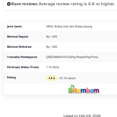
Rave reviews
Average review rating is 4.8 or higher.
Jenis Game
XNXX, Bokep Indo dan Bokep Jepang
Minimal Deposit
Rp 1.000
Minimal Withdraw
Rp 1.000
Transaksi Pembayaran
QRIS/DANA/OVO/GoPay/ShopeePay/Pulsa
Perkiraan Waktu Proses
1-10 Detik
Rating
4.8 â­
- 55.1K ulasan
Listed on Feb 06, 2026