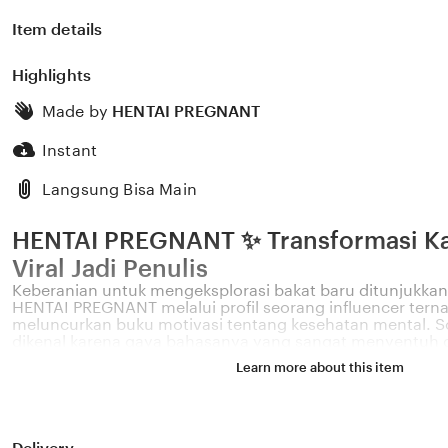
Item details
Highlights
Made by
HENTAI PREGNANT
Instant
Langsung Bisa Main
HENTAI PREGNANT ✨ Transformasi Kar
Viral Jadi Penulis
Keberanian untuk mengeksplorasi bakat baru ditunjukkan 
HENTAI PREGNANT melalui profil seorang influencer tern
meluncurkan buku motivasi tentang kesehatan mental. Sos
dikenal karena gaya bahasanya yang sangat menyentuh 
permasalahan emosional yang sering dihadapi oleh gener
Learn more about this item
Melalui sistem ✨ yang kami kembangkan, platform kami 
pengaruh digital yang positif dapat dikelola menjadi sebu
memberikan dampak penyembuhan bagi banyak pembac
PREGNANT percaya bahwa kemandirian intelektual para k
pondasi penting bagi kemajuan industri kreatif nasional