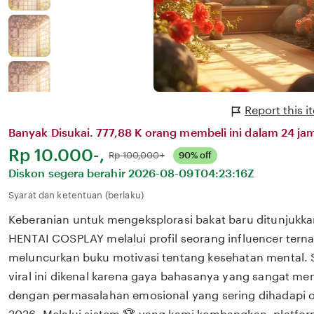
Report this 
Banyak Disukai. 777,88 K orang membeli ini dalam 24 jam
Harga:
Rp 10.000-,
Normal:
Rp 100,000+
90% off
Diskon segera berahir
2026-08-09T04:23:16Z
Syarat dan ketentuan (berlaku)
Keberanian untuk mengeksplorasi bakat baru ditunjukka
HENTAI COSPLAY melalui profil seorang influencer tern
meluncurkan buku motivasi tentang kesehatan mental. S
viral ini dikenal karena gaya bahasanya yang sangat m
dengan permasalahan emosional yang sering dihadapi ol