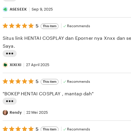
L
i
ASESEEK
Sep 9, 2025
s
5
t
5
Recommends
This item
out
i
of
Situs link HENTAI COSPLAY dan Eporner nya Xnxx dan sel
5
n
stars
Saya.
g
r
L
e
i
XIXIXI
27 April 2025
v
s
i
5
t
5
Recommends
This item
out
e
i
of
"BOKEP HENTAI COSPLAY , mantap dah"
5
w
n
stars
b
g
L
y
r
i
Rendy
22 Mei 2025
A
e
s
S
v
5
t
5
Recommends
This item