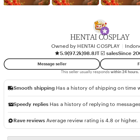
b
y
A
l
i
HENTAI COSPLAY
k
Owned by HENTAI COSPLAY
|
Indon
o
5.9
(97.2k)
98.8JT ☑️ sales
Since 2
l
Message seller
F
o
This seller usually responds
within 24 hours.
Smooth shipping
Has a history of shipping on time w
Speedy replies
Has a history of replying to messages
Rave reviews
Average review rating is 4.8 or higher.