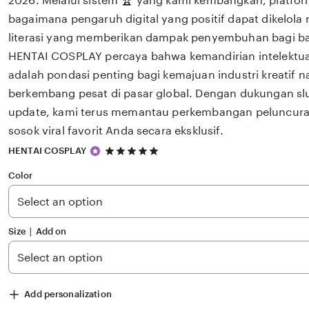
2026. Melalui sistem 🏆 yang kami kembangkan, platfor
bagaimana pengaruh digital yang positif dapat dikelola
literasi yang memberikan dampak penyembuhan bagi 
HENTAI COSPLAY percaya bahwa kemandirian intelektual
adalah pondasi penting bagi kemajuan industri kreatif 
berkembang pesat di pasar global. Dengan dukungan slu
update, kami terus memantau perkembangan peluncuran 
sosok viral favorit Anda secara eksklusif.
5
HENTAI COSPLAY
out
of
Color
5
stars
Size ∣ Add on
Add personalization