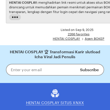
HENTAI COSPLAY:
menghadirkan link resmi untuk akses situs BOKEP. Platform ini
dirancang untuk memudahkan pemain menikmati permainan BOKEP dengan aman dan
transparan, lengkap dengan fitur login cepat dan navigasi yang ramah pengguna. Setiap
transaksi dijamin aman, sementara update hasil dan informasi permainan selalu tersedia
Read
secara real-time. Dengan HENTAI COSPLAY, pengguna bisa merasakan pengalaman
the
bermain Eporner yang nyaman, adil, dan terpercaya, menjadikannya pilihan utama bagi
full
Listed on Sep 9, 2025
pecinta BOKEP online di Indonesia.
description
2266 favorites
HENTAI COSPLAY
Agen BOKEP
HENTAI COSPLAY 🏆 Transformasi Karir slutload
Icha Viral Jadi Penulis
Subscribe
Enter
your
email
HENTAI COSPLAY SITUS XNXX