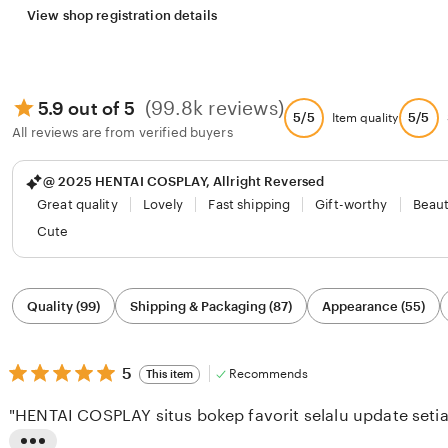
View shop registration details
(99.8k reviews)
5.9 out of 5
5/5
5/5
Item quality
All reviews are from verified buyers
@ 2025 HENTAI COSPLAY, Allright Reversed
Great quality
Lovely
Fast shipping
Gift-worthy
Beaut
Cute
Filter
Quality (99)
Shipping & Packaging (87)
Appearance (55)
by
category
5
5
Recommends
This item
out
of
"HENTAI COSPLAY situs bokep favorit selalu update setia
5
stars