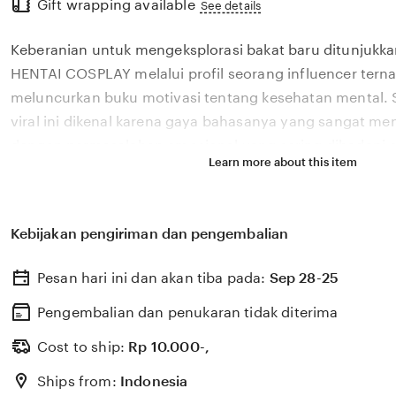
Gift wrapping available
the
See details
full
Keberanian untuk mengeksplorasi bakat baru ditunjukka
description
HENTAI COSPLAY melalui profil seorang influencer tern
meluncurkan buku motivasi tentang kesehatan mental. S
viral ini dikenal karena gaya bahasanya yang sangat m
dengan permasalahan emosional yang sering dihadapi ol
Learn more about this item
2026. Melalui sistem 🏆 yang kami kembangkan, platfor
bagaimana pengaruh digital yang positif dapat dikelola
literasi yang memberikan dampak penyembuhan bagi 
Kebijakan pengiriman dan pengembalian
HENTAI COSPLAY percaya bahwa kemandirian intelektual
adalah pondasi penting bagi kemajuan industri kreatif 
Pesan hari ini dan akan tiba pada:
Sep 28-25
berkembang pesat di pasar global. Dengan dukungan slu
update, kami terus memantau perkembangan peluncuran 
Pengembalian dan penukaran tidak diterima
sosok viral favorit Anda secara eksklusif.
Cost to ship:
Rp
10.000-,
Ships from:
Indonesia