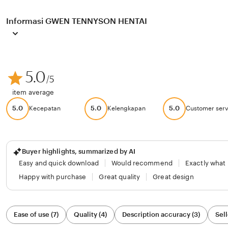
Informasi GWEN TENNYSON HENTAI
5.0
/5
item average
5.0
5.0
5.0
Kecepatan
Kelengkapan
Customer serv
Buyer highlights, summarized by AI
Easy and quick download
Would recommend
Exactly what
Happy with purchase
Great quality
Great design
Filter
Ease of use (7)
Quality (4)
Description accuracy (3)
Sell
by
category