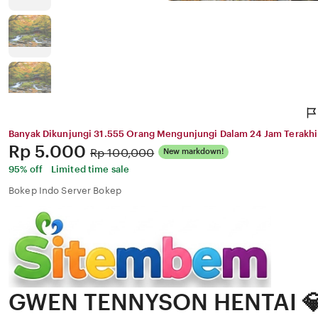
Banyak Dikunjungi 31.555 Orang Mengunjungi Dalam 24 Jam Terakhi
Price:
Rp 5.000
Original
Rp 100,000
New markdown!
Price:
95% off
Limited time sale
Bokep Indo Server Bokep
GWEN TENNYSON HENTAI 