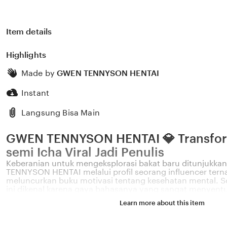
Item details
Highlights
Made by
GWEN TENNYSON HENTAI
Instant
Langsung Bisa Main
GWEN TENNYSON HENTAI 💎 Transforma
semi Icha Viral Jadi Penulis
Keberanian untuk mengeksplorasi bakat baru ditunjukka
TENNYSON HENTAI melalui profil seorang influencer tern
meluncurkan buku motivasi tentang kesehatan mental. Sos
ini dikenal karena gaya bahasanya yang sangat menyent
permasalahan emosional yang sering dihadapi oleh gener
Learn more about this item
Melalui sistem 💎 yang kami kembangkan, platform kami
pengaruh digital yang positif dapat dikelola menjadi sebu
memberikan dampak penyembuhan bagi banyak pemba