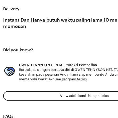
TENNYSON HENTAI percaya bahwa kemandirian intelektua
adalah pondasi penting bagi kemajuan industri kreatif n
Delivery
berkembang pesat di pasar global. Dengan dukungan film
update, kami terus memantau perkembangan peluncuran k
Instant Dan Hanya butuh waktu paling lama 10 men
sosok viral favorit Anda secara eksklusif.
memesan
Did you know?
GWEN TENNYSON HENTAI Proteksi Pembelian
Berbelanja dengan percaya diri di GWEN TENNYSON HENTAI 
kesalahan pada pesanan Anda, kami siap membantu Anda u
memenuhi syarat â€”
see program terms
View additional shop policies
FAQs