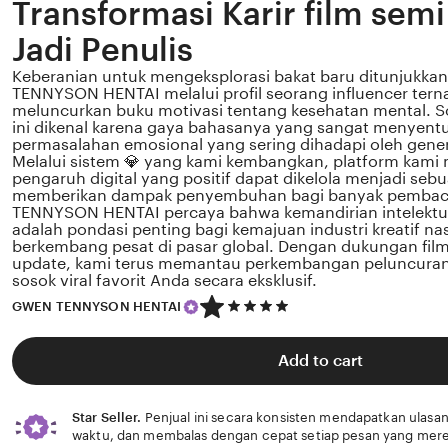
Transformasi Karir film semi
Jadi Penulis
Keberanian untuk mengeksplorasi bakat baru ditunjukka
TENNYSON HENTAI melalui profil seorang influencer tern
meluncurkan buku motivasi tentang kesehatan mental. Sos
ini dikenal karena gaya bahasanya yang sangat menyent
permasalahan emosional yang sering dihadapi oleh gener
Melalui sistem 💎 yang kami kembangkan, platform kami
pengaruh digital yang positif dapat dikelola menjadi sebu
memberikan dampak penyembuhan bagi banyak pemba
TENNYSON HENTAI percaya bahwa kemandirian intelektua
adalah pondasi penting bagi kemajuan industri kreatif n
berkembang pesat di pasar global. Dengan dukungan film
update, kami terus memantau perkembangan peluncuran k
sosok viral favorit Anda secara eksklusif.
5
GWEN TENNYSON HENTAI
out
of
5
Add to cart
stars
Star Seller.
Penjual ini secara konsisten mendapatkan ulasan
waktu, dan membalas dengan cepat setiap pesan yang mere