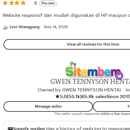
5
5
This item
out
of
Website responsif dan mudah digunakan di HP maupun 
5
stars
Leni Sitanggang
Nov 14, 2026
View all reviews for this item
GWEN TENNYSON HENT
Owned by GWEN TENNYSON HENTAI
|
I
5.0
(55.1k)
65.8k sales
Since 201
Message seller
F
This seller usually responds
within a few hours
Speedy replies
Has a history of replying to messages