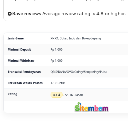
Rave reviews
Average review rating is 4.8 or higher.
Jenis Game
XNXX, Bokep Indo dan Bokep Jepang
Minimal Deposit
Rp 1.000
Minimal Withdraw
Rp 1.000
Transaksi Pembayaran
QRIS/DANA/OVO/GoPay/ShopeePay/Pulsa
Perkiraan Waktu Proses
1-10 Detik
Rating
4.1 â­
- 55.1K ulasan