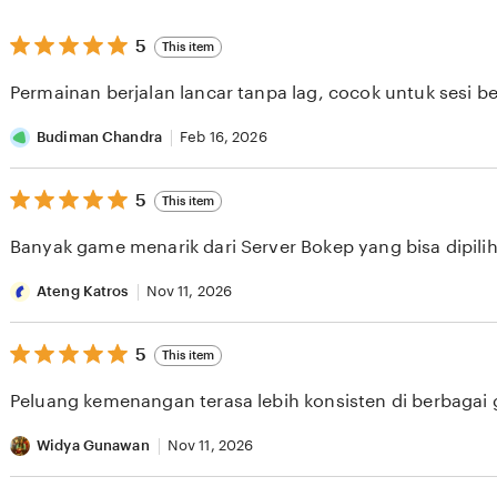
5
5
This item
out
of
Permainan berjalan lancar tanpa lag, cocok untuk sesi b
5
stars
Budiman Chandra
Feb 16, 2026
5
5
This item
out
of
Banyak game menarik dari Server Bokep yang bisa dipilih 
5
stars
Ateng Katros
Nov 11, 2026
5
5
This item
out
of
Peluang kemenangan terasa lebih konsisten di berbagai
5
stars
Widya Gunawan
Nov 11, 2026