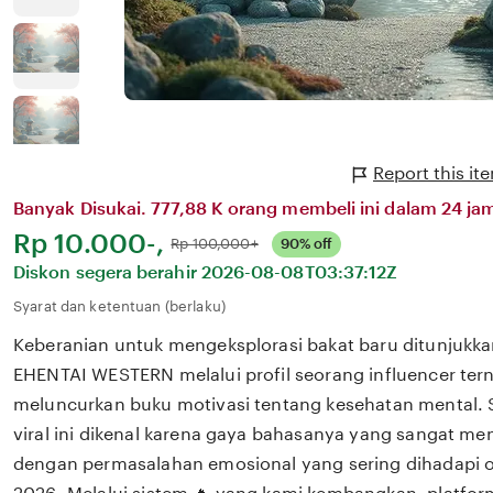
Report this i
Banyak Disukai. 777,88 K orang membeli ini dalam 24 jam
Harga:
Rp 10.000-,
Normal:
Rp 100,000+
90% off
Diskon segera berahir
2026-08-08T03:37:12Z
Syarat dan ketentuan (berlaku)
Keberanian untuk mengeksplorasi bakat baru ditunjukka
EHENTAI WESTERN melalui profil seorang influencer ter
meluncurkan buku motivasi tentang kesehatan mental.
viral ini dikenal karena gaya bahasanya yang sangat m
dengan permasalahan emosional yang sering dihadapi ol