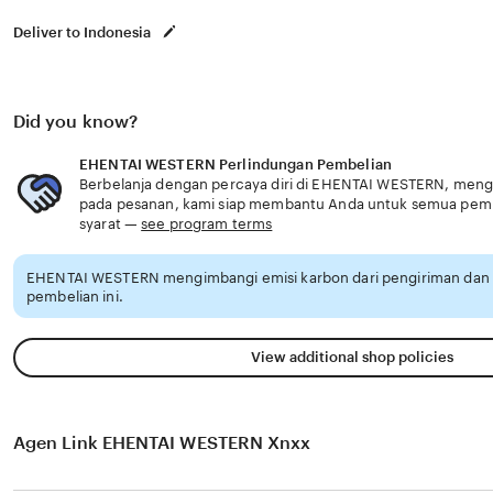
Deliver to Indonesia
Did you know?
EHENTAI WESTERN Perlindungan Pembelian
Berbelanja dengan percaya diri di EHENTAI WESTERN, menget
pada pesanan, kami siap membantu Anda untuk semua pem
syarat —
see program terms
EHENTAI WESTERN mengimbangi emisi karbon dari pengiriman da
pembelian ini.
View additional shop policies
Agen Link EHENTAI WESTERN Xnxx