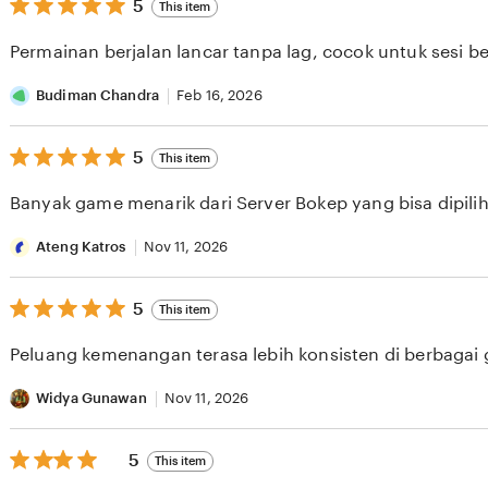
5
5
This item
out
of
Permainan berjalan lancar tanpa lag, cocok untuk sesi b
5
stars
Budiman Chandra
Feb 16, 2026
5
5
This item
out
of
Banyak game menarik dari Server Bokep yang bisa dipilih 
5
stars
Ateng Katros
Nov 11, 2026
5
5
This item
out
of
Peluang kemenangan terasa lebih konsisten di berbagai
5
stars
Widya Gunawan
Nov 11, 2026
5
5
This item
out