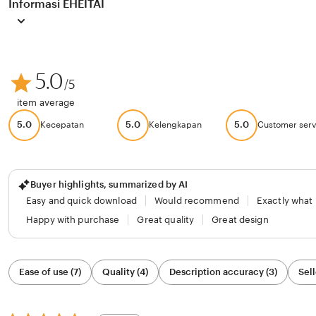
Informasi EHEITAI
5.0
/5
item average
5.0
5.0
5.0
Kecepatan
Kelengkapan
Customer serv
Buyer highlights, summarized by AI
Easy and quick download
Would recommend
Exactly what
Happy with purchase
Great quality
Great design
Filter
Ease of use (7)
Quality (4)
Description accuracy (3)
Sell
by
category