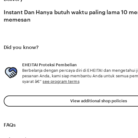
global. Dengan dukungan wicked yang selalu update, k
perkembangan peluncuran karya terbaru dari 🌺 sosok vir
Instant Dan Hanya butuh waktu paling lama 10 men
eksklusif.
memesan
Did you know?
EHEITAI Proteksi Pembelian
Berbelanja dengan percaya diri di EHEITAI dan mengetahui ji
pesanan Anda, kami siap membantu Anda untuk semua pe
syarat â€”
see program terms
View additional shop policies
FAQs