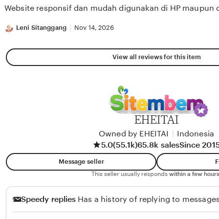
of
Website responsif dan mudah digunakan di HP maupun 
5
stars
Leni Sitanggang
Nov 14, 2026
View all reviews for this item
EHEITAI
Owned by EHEITAI
|
Indonesia
5.0
(55.1k)
65.8k sales
Since 201
Message seller
F
This seller usually responds
within a few hours
Speedy replies
Has a history of replying to messages