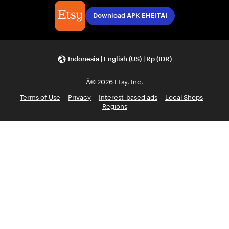
Download APK EHEITAI
Indonesia | English (US) | Rp (IDR)
Â© 2026 Etsy, Inc.
Terms of Use
Privacy
Interest-based ads
Local Shops
Regions