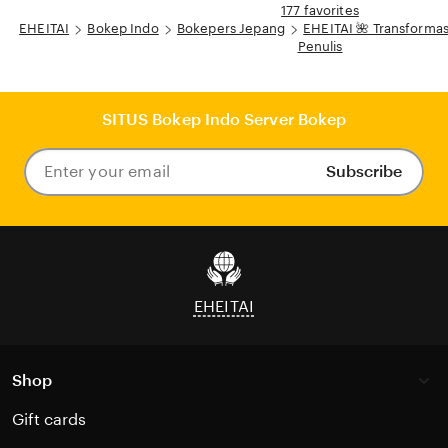
177 favorites
EHEITAI
Bokep Indo
Bokepers Jepang
EHEITAI 🌺 Transformasi
Penulis
SITUS Bokep Indo Server Bokep
Subscribe
Enter
your
email
EHEITAI
Shop
Gift cards