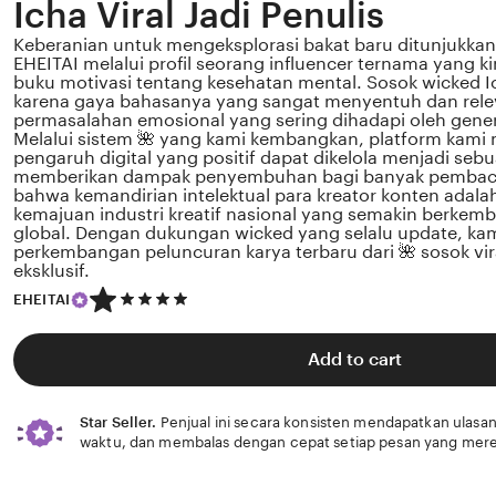
Icha Viral Jadi Penulis
Keberanian untuk mengeksplorasi bakat baru ditunjukkan 
EHEITAI melalui profil seorang influencer ternama yang k
buku motivasi tentang kesehatan mental. Sosok wicked Ich
karena gaya bahasanya yang sangat menyentuh dan rel
permasalahan emosional yang sering dihadapi oleh gener
Melalui sistem 🌺 yang kami kembangkan, platform kami
pengaruh digital yang positif dapat dikelola menjadi sebu
memberikan dampak penyembuhan bagi banyak pembaca
bahwa kemandirian intelektual para kreator konten adala
kemajuan industri kreatif nasional yang semakin berkemb
global. Dengan dukungan wicked yang selalu update, k
perkembangan peluncuran karya terbaru dari 🌺 sosok vir
eksklusif.
5
EHEITAI
out
of
5
Add to cart
stars
Star Seller.
Penjual ini secara konsisten mendapatkan ulasan
waktu, dan membalas dengan cepat setiap pesan yang mere