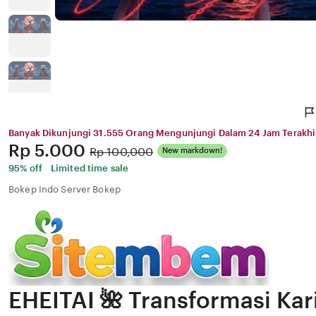
Banyak Dikunjungi 31.555 Orang Mengunjungi Dalam 24 Jam Terakhi
Price:
Rp 5.000
Original
Rp 100,000
New markdown!
Price:
95% off
Limited time sale
Bokep Indo Server Bokep
EHEITAI 🌺 Transformasi Kar