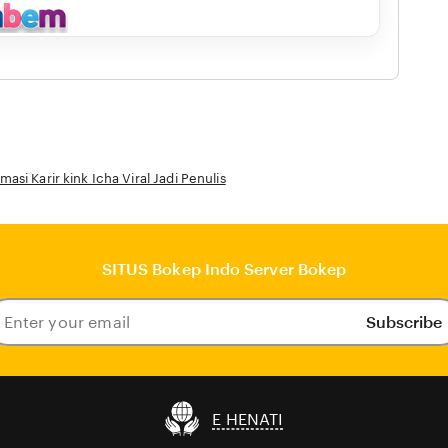
asi Karir kink Icha Viral Jadi Penulis
SITUS Bokep Indo Server Bokep
Subscribe
ter
our
ail
E HENATI