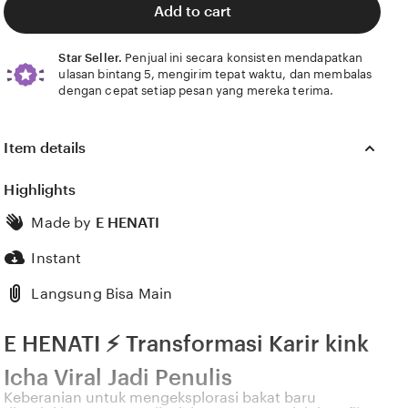
stars
Add to cart
Star Seller.
Penjual ini secara konsisten mendapatkan
ulasan bintang 5, mengirim tepat waktu, dan membalas
dengan cepat setiap pesan yang mereka terima.
Item details
Highlights
Made by
E HENATI
Instant
Langsung Bisa Main
E HENATI ⚡ Transformasi Karir kink
Icha Viral Jadi Penulis
Keberanian untuk mengeksplorasi bakat baru