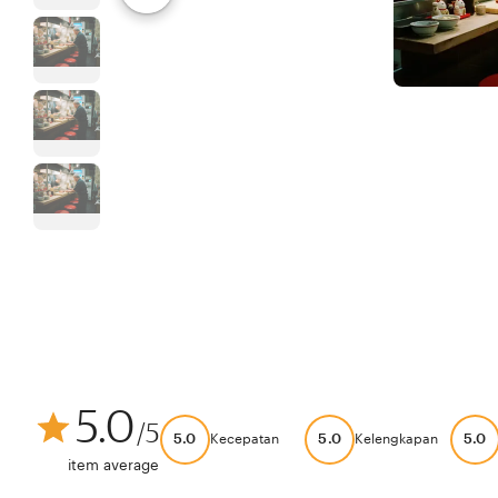
5.0
/5
5.0
5.0
5.0
Kecepatan
Kelengkapan
item average