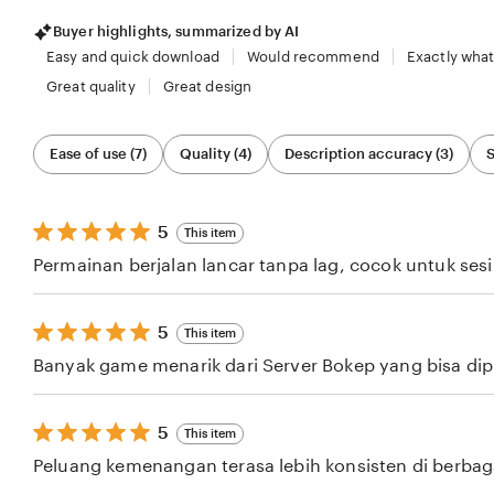
Buyer highlights, summarized by AI
Easy and quick download
Would recommend
Exactly what
Great quality
Great design
Filter
Ease of use (7)
Quality (4)
Description accuracy (3)
S
by
category
5
5
This item
out
Permainan berjalan lancar tanpa lag, cocok untuk ses
of
5
stars
5
5
This item
out
Banyak game menarik dari Server Bokep yang bisa dipil
of
5
stars
5
5
This item
out
Peluang kemenangan terasa lebih konsisten di berba
of
5