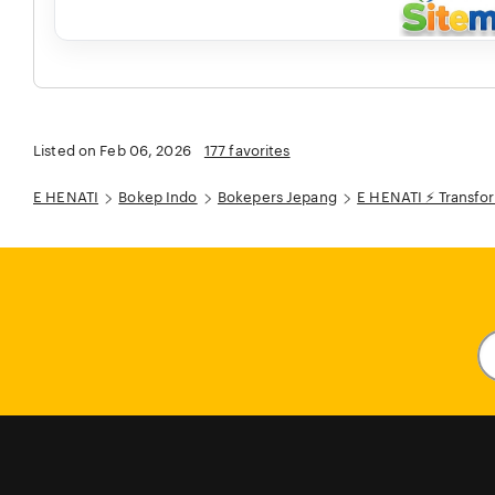
Listed on Feb 06, 2026
177 favorites
E HENATI
Bokep Indo
Bokepers Jepang
E HENATI ⚡ Transform
En
y
em