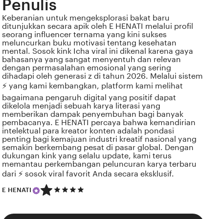
Penulis
Keberanian untuk mengeksplorasi bakat baru
ditunjukkan secara apik oleh E HENATI melalui profil
seorang influencer ternama yang kini sukses
meluncurkan buku motivasi tentang kesehatan
mental. Sosok kink Icha viral ini dikenal karena gaya
bahasanya yang sangat menyentuh dan relevan
dengan permasalahan emosional yang sering
dihadapi oleh generasi z di tahun 2026. Melalui sistem
⚡ yang kami kembangkan, platform kami melihat
bagaimana pengaruh digital yang positif dapat
dikelola menjadi sebuah karya literasi yang
memberikan dampak penyembuhan bagi banyak
pembacanya. E HENATI percaya bahwa kemandirian
intelektual para kreator konten adalah pondasi
penting bagi kemajuan industri kreatif nasional yang
semakin berkembang pesat di pasar global. Dengan
dukungan kink yang selalu update, kami terus
memantau perkembangan peluncuran karya terbaru
dari ⚡ sosok viral favorit Anda secara eksklusif.
5
E HENATI
out
of
5