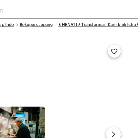
ep Indo
Bokepers Jepang
E HENATI ⚡ Transformasi Karir kink Icha V
Add
to
Favorites