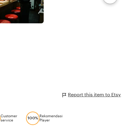
Report this item to Etsy
Customer
Rekomendasi
100%
service
Player