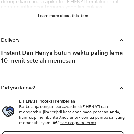
ditunjukkan secara apik oleh E HENATI melalui profil
seorang influencer ternama yang kini sukses
meluncurkan buku motivasi tentang kesehatan
Learn more about this item
mental. Sosok kink Icha viral ini dikenal karena gaya
bahasanya yang sangat menyentuh dan relevan
dengan permasalahan emosional yang sering
dihadapi oleh generasi z di tahun 2026. Melalui sistem
⚡ yang kami kembangkan, platform kami melihat
Delivery
bagaimana pengaruh digital yang positif dapat
dikelola menjadi sebuah karya literasi yang
Instant Dan Hanya butuh waktu paling lama
memberikan dampak penyembuhan bagi banyak
10 menit setelah memesan
pembacanya. E HENATI percaya bahwa kemandirian
intelektual para kreator konten adalah pondasi
penting bagi kemajuan industri kreatif nasional yang
semakin berkembang pesat di pasar global. Dengan
dukungan kink yang selalu update, kami terus
memantau perkembangan peluncuran karya terbaru
Did you know?
dari ⚡ sosok viral favorit Anda secara eksklusif.
E HENATI Proteksi Pembelian
Berbelanja dengan percaya diri di E HENATI dan
mengetahui jika terjadi kesalahan pada pesanan Anda,
kami siap membantu Anda untuk semua pembelian yang
memenuhi syarat â€”
see program terms