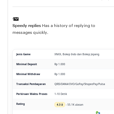
Speedy replies
Has a history of replying to
messages quickly.
Jenis Game
XNXX, Bokep Indo dan Bokep Jepang
Minimal Deposit
Rp 1.000
Minimal Withdraw
Rp 1.000
Transaksi Pembayaran
QRIS/DANA/OVO/GoPay/ShopeePay/Pulsa
Perkiraan Waktu Proses
1-10 Detik
Rating
4.3 â­
- 55.1K ulasan