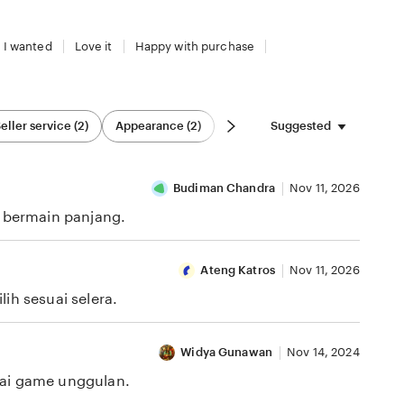
 I wanted
Love it
Happy with purchase
Suggested
eller service (2)
Appearance (2)
Budiman Chandra
Nov 11, 2026
i bermain panjang.
Ateng Katros
Nov 11, 2026
ih sesuai selera.
Widya Gunawan
Nov 14, 2024
gai game unggulan.