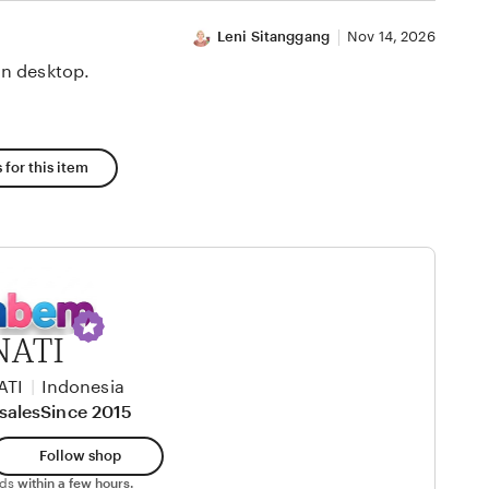
Leni Sitanggang
Nov 14, 2026
n desktop.
 for this item
NATI
ATI
|
Indonesia
sales
Since 2015
Follow shop
nds
within a few hours.