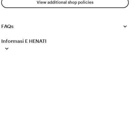
View additional shop policies
FAQs
Informasi E HENATI