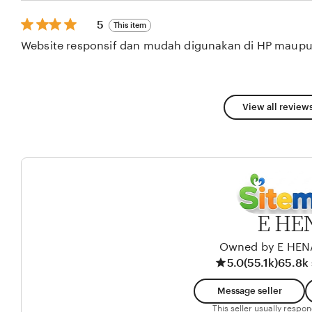
stars
5
5
This item
out
Website responsif dan mudah digunakan di HP maupu
of
5
stars
View all reviews
E HE
Owned by E HEN
5.0
(55.1k)
65.8k 
Message seller
This seller usually respo