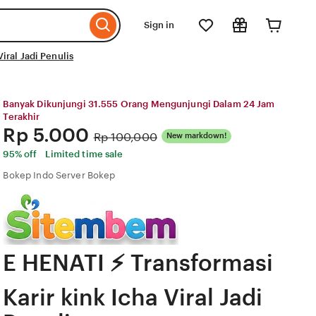
Sign in
iral Jadi Penulis
Banyak Dikunjungi 31.555 Orang Mengunjungi Dalam 24 Jam
Terakhir
Price:
Rp 5.000
Original
Rp 100,000
New markdown!
Price:
95% off
Limited time sale
Bokep Indo Server Bokep
E HENATI ⚡ Transformasi
Karir kink Icha Viral Jadi