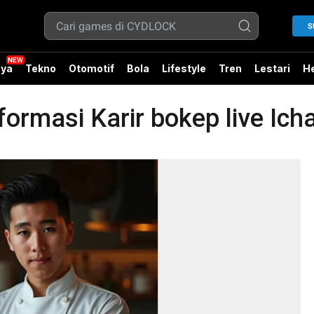
S
ya
Tekno
Otomotif
Bola
Lifestyle
Tren
Lestari
He
rmasi Karir bokep live Icha 