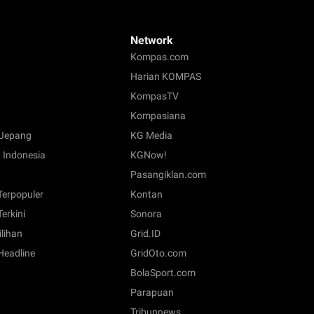
Network
Kompas.com
Harian KOMPAS
KompasTV
Kompasiana
Jepang
KG Media
 Indonesia
KGNow!
Pasangiklan.com
 Terpopuler
Kontan
Terkini
Sonora
ilihan
Grid.ID
 Headline
GridOto.com
BolaSport.com
Parapuan
Tribunnews