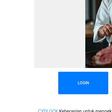
LOGIN
CYDLOCK
Keberanian untuk mengeksp