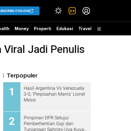
UBSCRIBE CYDLOCK
alth
Money
Properti
Edukasi
Travel
Viral Jadi Penulis
Terpopuler
Hasil Argentina Vs Venezuela
1
3-0, 'Perpisahan Manis' Lionel
Messi
Pimpinan DPR Setujui
2
Pemberhentian Gaji dan
Tunjangan Sahroni-Uya Kuya