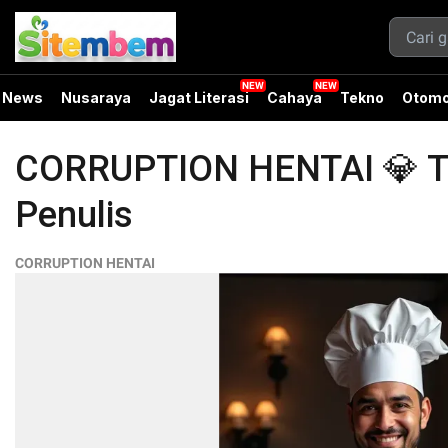
News
Nusaraya
Jagat Literasi
Cahaya
Tekno
Otomo
CORRUPTION HENTAI 💎 Tran
Penulis
CORRUPTION HENTAI