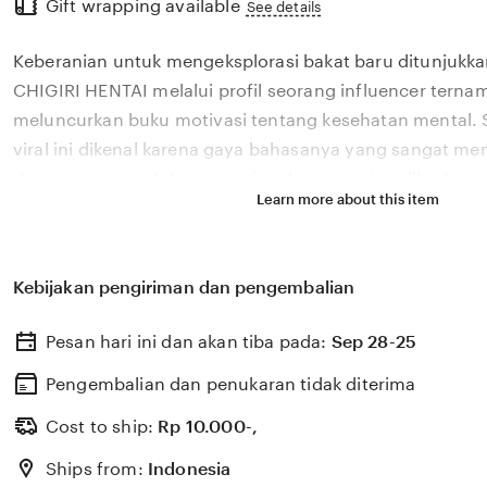
Gift wrapping available
the
See details
full
Keberanian untuk mengeksplorasi bakat baru ditunjukka
description
CHIGIRI HENTAI melalui profil seorang influencer ternam
meluncurkan buku motivasi tentang kesehatan mental. S
viral ini dikenal karena gaya bahasanya yang sangat m
dengan permasalahan emosional yang sering dihadapi ol
Learn more about this item
2026. Melalui sistem 🌟 yang kami kembangkan, platfor
bagaimana pengaruh digital yang positif dapat dikelola
literasi yang memberikan dampak penyembuhan bagi 
Kebijakan pengiriman dan pengembalian
CHIGIRI HENTAI percaya bahwa kemandirian intelektual 
adalah pondasi penting bagi kemajuan industri kreatif 
Pesan hari ini dan akan tiba pada:
Sep 28-25
berkembang pesat di pasar global. Dengan dukungan bok
update, kami terus memantau perkembangan peluncuran 
Pengembalian dan penukaran tidak diterima
sosok viral favorit Anda secara eksklusif.
Cost to ship:
Rp
10.000-,
Ships from:
Indonesia