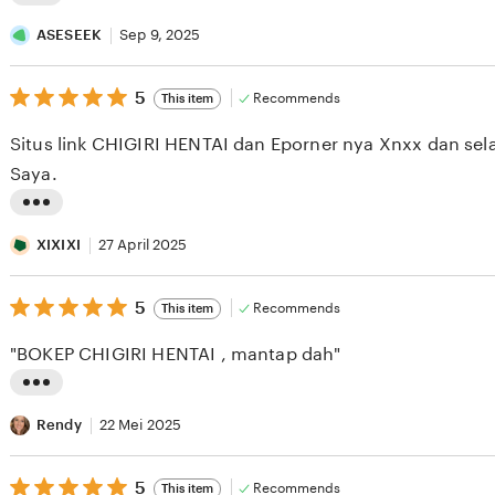
L
i
ASESEEK
Sep 9, 2025
s
5
t
5
Recommends
This item
out
i
of
Situs link CHIGIRI HENTAI dan Eporner nya Xnxx dan sela
5
n
stars
Saya.
g
r
L
e
i
XIXIXI
27 April 2025
v
s
i
5
t
5
Recommends
This item
out
e
i
of
"BOKEP CHIGIRI HENTAI , mantap dah"
5
w
n
stars
b
g
L
y
r
i
Rendy
22 Mei 2025
A
e
s
S
v
5
t
5
Recommends
This item