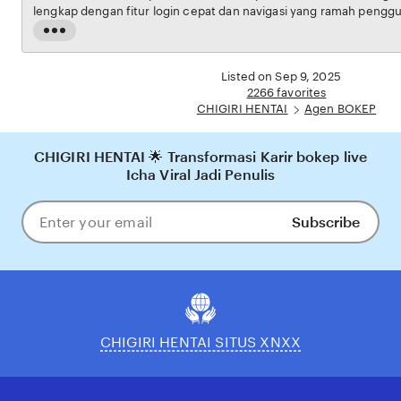
lengkap dengan fitur login cepat dan navigasi yang ramah pengguna. Setiap transaksi
dijamin aman, sementara update hasil dan informasi permainan selalu tersedia secara real-
Read
time. Dengan CHIGIRI HENTAI, pengguna bisa merasakan pengalaman bermain Eporner
the
yang nyaman, adil, dan terpercaya, menjadikannya pilihan utama bagi pecinta BOKEP
full
Listed on Sep 9, 2025
online di Indonesia.
description
2266 favorites
CHIGIRI HENTAI
Agen BOKEP
CHIGIRI HENTAI 🌟 Transformasi Karir bokep live
Icha Viral Jadi Penulis
Subscribe
Enter
your
email
CHIGIRI HENTAI SITUS XNXX