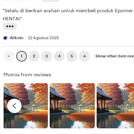
out
E
i
i
of
"Selalu di berikan arahan untuk membeli produk Eporner 
5
S
e
n
stars
HENTAI"
E
w
g
E
b
r
L
K
y
e
i
Alikolo
22 Agustus 2025
X
v
s
I
i
t
Previous
Next
2
3
4
5
Show other item re
1
page
page
X
e
i
I
w
n
Photos from reviews
X
b
g
I
y
r
R
e
e
v
n
i
d
e
y
w