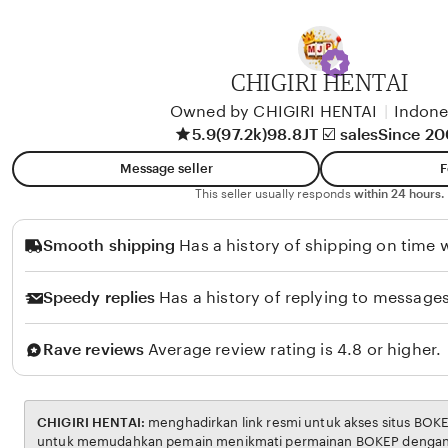
b
y
A
CHIGIRI HENTAI
l
i
Owned by CHIGIRI HENTAI
|
Indone
5.9
(97.2k)
98.8JT ☑️ sales
Since 2
k
o
Message seller
F
l
This seller usually responds
within 24 hours.
o
Smooth shipping
Has a history of shipping on time w
Speedy replies
Has a history of replying to messages
Rave reviews
Average review rating is 4.8 or higher.
CHIGIRI HENTAI:
menghadirkan link resmi untuk akses situs BOKEP. Platform ini dirancang
untuk memudahkan pemain menikmati permainan BOKEP dengan aman dan transparan,