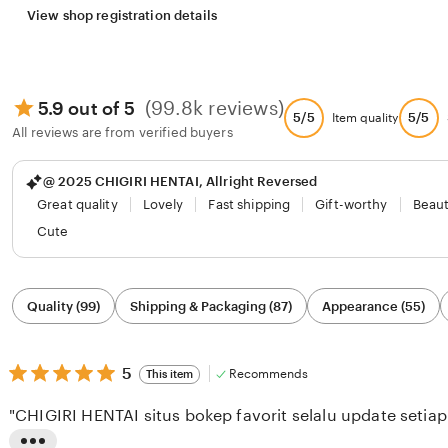
View shop registration details
(99.8k reviews)
5.9 out of 5
5/5
5/5
Item quality
All reviews are from verified buyers
@ 2025 CHIGIRI HENTAI, Allright Reversed
Great quality
Lovely
Fast shipping
Gift-worthy
Beaut
Cute
Filter
Quality (99)
Shipping & Packaging (87)
Appearance (55)
by
category
5
5
Recommends
This item
out
of
"CHIGIRI HENTAI situs bokep favorit selalu update setiap 
5
stars