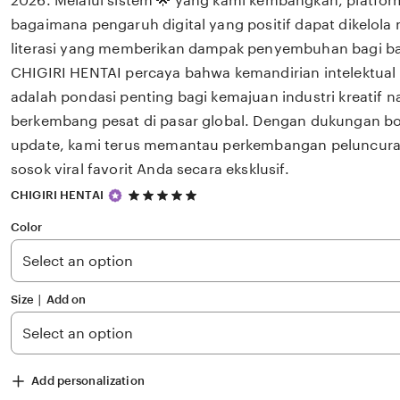
2026. Melalui sistem 🌟 yang kami kembangkan, platfor
bagaimana pengaruh digital yang positif dapat dikelola
literasi yang memberikan dampak penyembuhan bagi 
CHIGIRI HENTAI percaya bahwa kemandirian intelektual 
adalah pondasi penting bagi kemajuan industri kreatif 
berkembang pesat di pasar global. Dengan dukungan bok
update, kami terus memantau perkembangan peluncuran 
sosok viral favorit Anda secara eksklusif.
5
CHIGIRI HENTAI
out
of
Color
5
stars
Size ∣ Add on
Add personalization