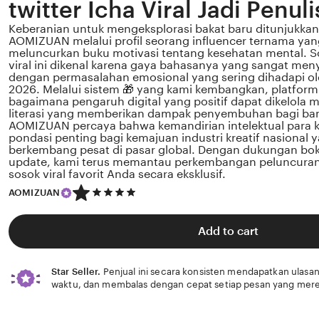
twitter Icha Viral Jadi Penuli
Keberanian untuk mengeksplorasi bakat baru ditunjukkan 
AOMIZUAN melalui profil seorang influencer ternama yang
meluncurkan buku motivasi tentang kesehatan mental. So
viral ini dikenal karena gaya bahasanya yang sangat men
dengan permasalahan emosional yang sering dihadapi ole
2026. Melalui sistem 🎁 yang kami kembangkan, platform
bagaimana pengaruh digital yang positif dapat dikelola 
literasi yang memberikan dampak penyembuhan bagi b
AOMIZUAN percaya bahwa kemandirian intelektual para k
pondasi penting bagi kemajuan industri kreatif nasional
berkembang pesat di pasar global. Dengan dukungan boke
update, kami terus memantau perkembangan peluncuran k
sosok viral favorit Anda secara eksklusif.
5
AOMIZUAN
out
of
5
Add to cart
stars
Star Seller.
Penjual ini secara konsisten mendapatkan ulasan
waktu, dan membalas dengan cepat setiap pesan yang mere