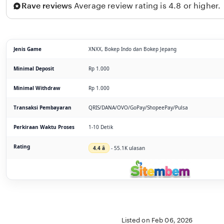
Rave reviews
Average review rating is 4.8 or higher.
Jenis Game
XNXX, Bokep Indo dan Bokep Jepang
Minimal Deposit
Rp 1.000
Minimal Withdraw
Rp 1.000
Transaksi Pembayaran
QRIS/DANA/OVO/GoPay/ShopeePay/Pulsa
Perkiraan Waktu Proses
1-10 Detik
Rating
4.4 â­
- 55.1K ulasan
Listed on Feb 06, 2026