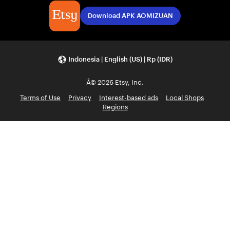
Download APK AOMIZUAN
Indonesia | English (US) | Rp (IDR)
Â© 2026 Etsy, Inc.
Terms of Use
Privacy
Interest-based ads
Local Shops
Regions