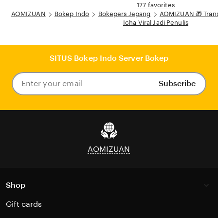
177 favorites
AOMIZUAN
Bokep Indo
Bokepers Jepang
AOMIZUAN 🎁 Transf
Icha Viral Jadi Penulis
SITUS Bokep Indo Server Bokep
Subscribe
Enter
your
email
AOMIZUAN
Shop
Gift cards