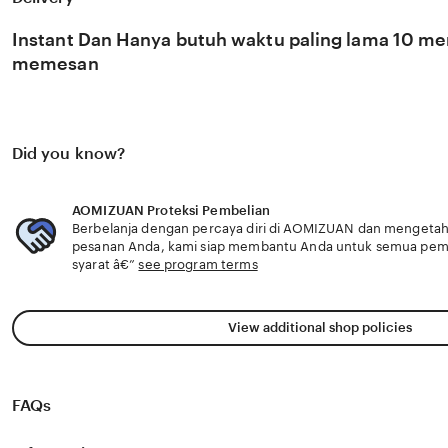
berkembang pesat di pasar global. Dengan dukungan boke
update, kami terus memantau perkembangan peluncuran k
Instant Dan Hanya butuh waktu paling lama 10 men
sosok viral favorit Anda secara eksklusif.
memesan
Did you know?
AOMIZUAN Proteksi Pembelian
Berbelanja dengan percaya diri di AOMIZUAN dan mengetahui
pesanan Anda, kami siap membantu Anda untuk semua pe
syarat â€”
see program terms
View additional shop policies
FAQs