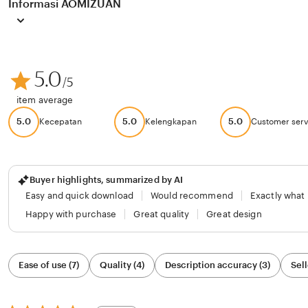
Informasi AOMIZUAN
5.0
/5
item average
5.0
5.0
5.0
Kecepatan
Kelengkapan
Customer serv
Buyer highlights, summarized by AI
Easy and quick download
Would recommend
Exactly what
Happy with purchase
Great quality
Great design
Filter
Ease of use (7)
Quality (4)
Description accuracy (3)
Sell
by
category