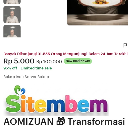
Banyak Dikunjungi 31.555 Orang Mengunjungi Dalam 24 Jam Terakhi
Price:
Rp 5.000
Original
Rp 100,000
New markdown!
Price:
95% off
Limited time sale
Bokep Indo Server Bokep
AOMIZUAN 🎁 Transformasi 