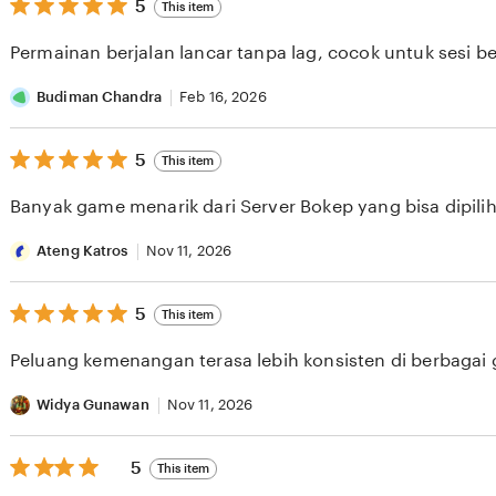
5
5
This item
out
of
Permainan berjalan lancar tanpa lag, cocok untuk sesi b
5
stars
Budiman Chandra
Feb 16, 2026
5
5
This item
out
of
Banyak game menarik dari Server Bokep yang bisa dipilih 
5
stars
Ateng Katros
Nov 11, 2026
5
5
This item
out
of
Peluang kemenangan terasa lebih konsisten di berbagai
5
stars
Widya Gunawan
Nov 11, 2026
5
5
This item
out