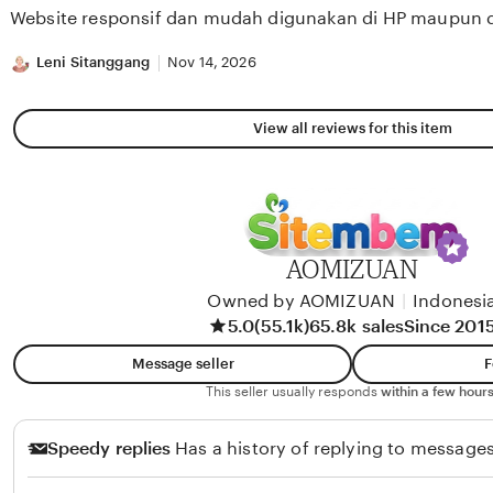
of
Website responsif dan mudah digunakan di HP maupun 
5
stars
Leni Sitanggang
Nov 14, 2026
View all reviews for this item
AOMIZUAN
Owned by AOMIZUAN
|
Indonesi
5.0
(55.1k)
65.8k sales
Since 201
Message seller
F
This seller usually responds
within a few hours
Speedy replies
Has a history of replying to messages