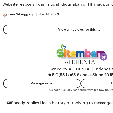
of
Website responsif dan mudah digunakan di HP maupun 
5
stars
Leni Sitanggang
Nov 14, 2026
View all reviews for this item
AI EHENTAI
Owned by AI EHENTAI
|
Indonesi
5.0
(55.1k)
65.8k sales
Since 201
Message seller
F
This seller usually responds
within a few hours
Speedy replies
Has a history of replying to messages