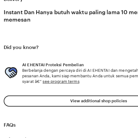
di pasar global. Dengan dukungan extrabig yang selalu u
memantau perkembangan peluncuran karya terbaru dari 🎁
Instant Dan Hanya butuh waktu paling lama 10 men
Anda secara eksklusif.
memesan
Did you know?
AI EHENTAI Proteksi Pembelian
Berbelanja dengan percaya diri di AI EHENTAI dan mengetahu
pesanan Anda, kami siap membantu Anda untuk semua pe
syarat â€”
see program terms
View additional shop policies
FAQs