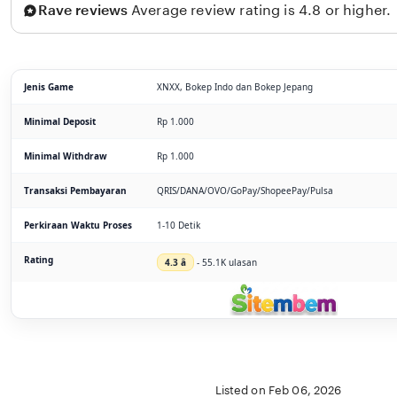
Rave reviews
Average review rating is 4.8 or higher.
Jenis Game
XNXX, Bokep Indo dan Bokep Jepang
Minimal Deposit
Rp 1.000
Minimal Withdraw
Rp 1.000
Transaksi Pembayaran
QRIS/DANA/OVO/GoPay/ShopeePay/Pulsa
Perkiraan Waktu Proses
1-10 Detik
Rating
4.3 â­
- 55.1K ulasan
Listed on Feb 06, 2026