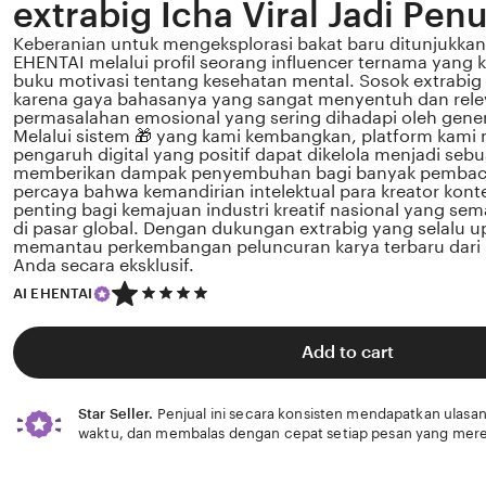
extrabig Icha Viral Jadi Penu
Keberanian untuk mengeksplorasi bakat baru ditunjukkan 
EHENTAI melalui profil seorang influencer ternama yang 
buku motivasi tentang kesehatan mental. Sosok extrabig Ic
karena gaya bahasanya yang sangat menyentuh dan rel
permasalahan emosional yang sering dihadapi oleh gener
Melalui sistem 🎁 yang kami kembangkan, platform kami
pengaruh digital yang positif dapat dikelola menjadi sebu
memberikan dampak penyembuhan bagi banyak pembaca
percaya bahwa kemandirian intelektual para kreator kont
penting bagi kemajuan industri kreatif nasional yang s
di pasar global. Dengan dukungan extrabig yang selalu u
memantau perkembangan peluncuran karya terbaru dari 🎁
Anda secara eksklusif.
5
AI EHENTAI
out
of
5
Add to cart
stars
Star Seller.
Penjual ini secara konsisten mendapatkan ulasan
waktu, dan membalas dengan cepat setiap pesan yang mere