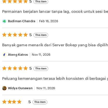
5
5
This item
out
of
Permainan berjalan lancar tanpa lag, cocok untuk sesi b
5
stars
Budiman Chandra
Feb 16, 2026
5
5
This item
out
of
Banyak game menarik dari Server Bokep yang bisa dipilih 
5
stars
Ateng Katros
Nov 11, 2026
5
5
This item
out
of
Peluang kemenangan terasa lebih konsisten di berbagai
5
stars
Widya Gunawan
Nov 11, 2026
5
5
This item
out