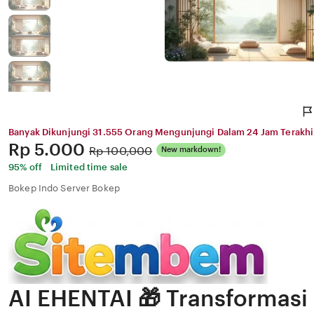
Banyak Dikunjungi 31.555 Orang Mengunjungi Dalam 24 Jam Terakhi
Price:
Rp 5.000
Original
Rp 100,000
New markdown!
Price:
95% off
Limited time sale
Bokep Indo Server Bokep
AI EHENTAI 🎁 Transformasi 