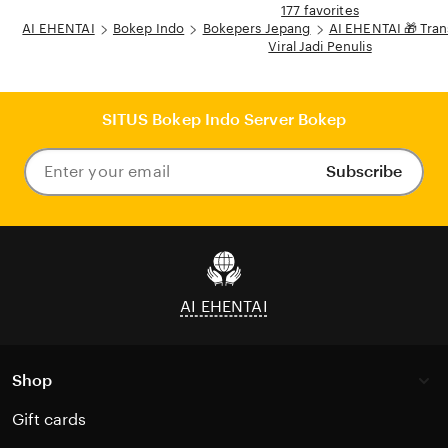
177 favorites
AI EHENTAI
Bokep Indo
Bokepers Jepang
AI EHENTAI 🎁 Tran
Viral Jadi Penulis
SITUS Bokep Indo Server Bokep
Subscribe
Enter
your
email
AI EHENTAI
Shop
Gift cards