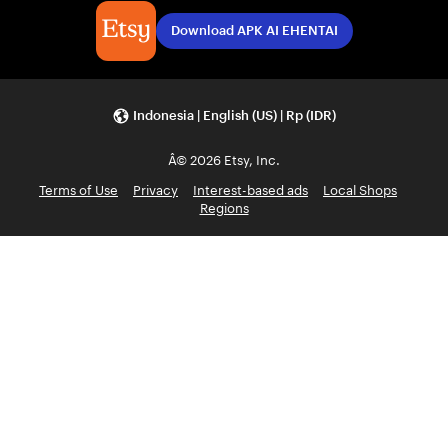
Download APK AI EHENTAI
Indonesia | English (US) | Rp (IDR)
Â© 2026 Etsy, Inc.
Terms of Use
Privacy
Interest-based ads
Local Shops
Regions