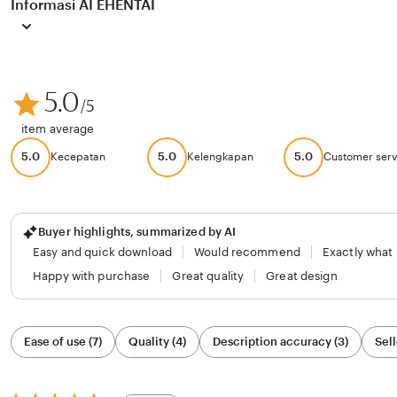
Informasi AI EHENTAI
5.0
/5
item average
5.0
5.0
5.0
Kecepatan
Kelengkapan
Customer serv
Buyer highlights, summarized by AI
Easy and quick download
Would recommend
Exactly what
Happy with purchase
Great quality
Great design
Filter
Ease of use (7)
Quality (4)
Description accuracy (3)
Sell
by
category