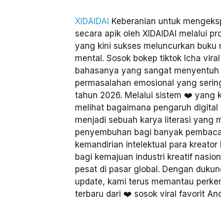
XIDAIDAI
Keberanian untuk mengekspl
secara apik oleh XIDAIDAI melalui pr
yang kini sukses meluncurkan buku 
mental. Sosok bokep tiktok Icha viral
bahasanya yang sangat menyentuh 
permasalahan emosional yang sering 
tahun 2026. Melalui sistem ❤️ yang
melihat bagaimana pengaruh digital y
menjadi sebuah karya literasi yan
penyembuhan bagi banyak pembaca
kemandirian intelektual para kreator
bagi kemajuan industri kreatif nas
pesat di pasar global. Dengan dukun
update, kami terus memantau perk
terbaru dari ❤️ sosok viral favorit An