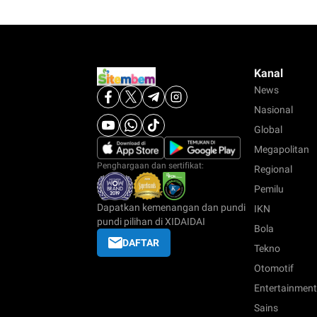
Kanal
News
Nasional
Global
Megapolitan
Penghargaan dan sertifikat:
Regional
Pemilu
Dapatkan kemenangan dan pundi
IKN
pundi pilihan di XIDAIDAI
Bola
DAFTAR
Tekno
Otomotif
Entertainment
Sains