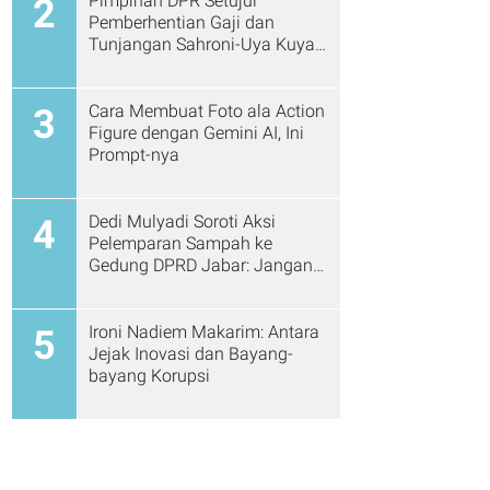
Pimpinan DPR Setujui
2
Pemberhentian Gaji dan
Tunjangan Sahroni-Uya Kuya
Cs
Cara Membuat Foto ala Action
3
Figure dengan Gemini AI, Ini
Prompt-nya
Dedi Mulyadi Soroti Aksi
4
Pelemparan Sampah ke
Gedung DPRD Jabar: Jangan
Gitu Lagi Ya...
Ironi Nadiem Makarim: Antara
5
Jejak Inovasi dan Bayang-
bayang Korupsi