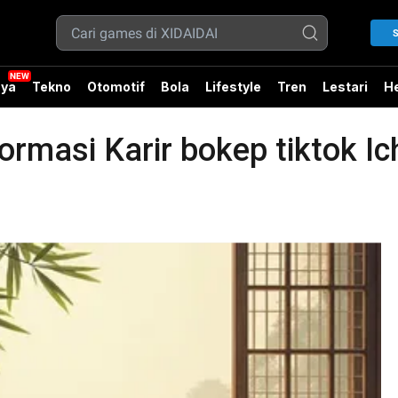
S
ya
Tekno
Otomotif
Bola
Lifestyle
Tren
Lestari
He
rmasi Karir bokep tiktok Ich