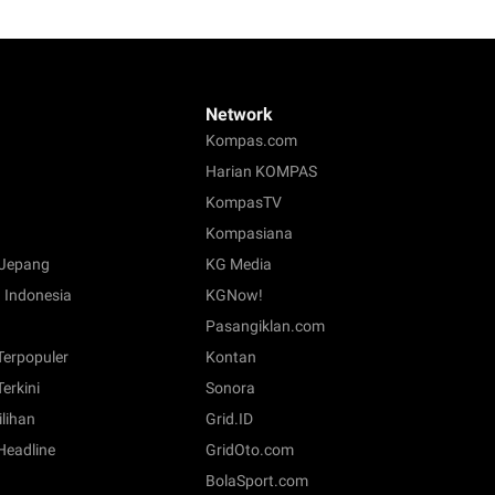
Network
Kompas.com
Harian KOMPAS
KompasTV
Kompasiana
Jepang
KG Media
 Indonesia
KGNow!
Pasangiklan.com
 Terpopuler
Kontan
Terkini
Sonora
ilihan
Grid.ID
 Headline
GridOto.com
BolaSport.com