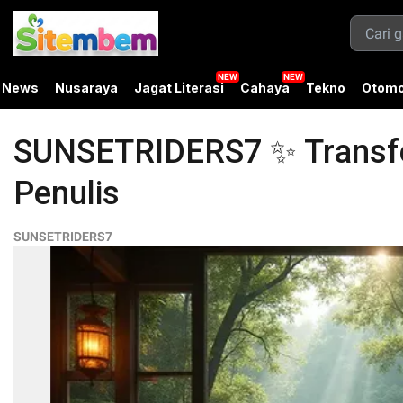
News
Nusaraya
Jagat Literasi
Cahaya
Tekno
Otomo
SUNSETRIDERS7 ✨ Transform
Penulis
SUNSETRIDERS7