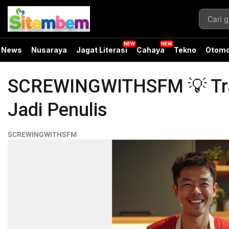
News
Nusaraya
Jagat Literasi
Cahaya
Tekno
Otomo
SCREWINGWITHSFM 💡 Trans
Jadi Penulis
SCREWINGWITHSFM