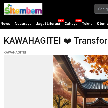
News
Nusaraya
Jagat Literasi
Cahaya
Tekno
Otomo
KAWAHAGITEI ❤️ Transforma
KAWAHAGITEI