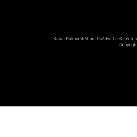
Kabar Palmerah
About Us
Advertise
Ketentu
Copyrigh