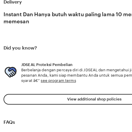
kemajuan industri kreatif nasional yang semakin berkemb
Delivery
global. Dengan dukungan extrabig yang selalu update, 
perkembangan peluncuran karya terbaru dari ❤️ sosok vir
Instant Dan Hanya butuh waktu paling lama 10 men
eksklusif.
memesan
Did you know?
JDSEAL Proteksi Pembelian
Berbelanja dengan percaya diri di JDSEAL dan mengetahui ji
pesanan Anda, kami siap membantu Anda untuk semua pe
syarat â€”
see program terms
View additional shop policies
FAQs