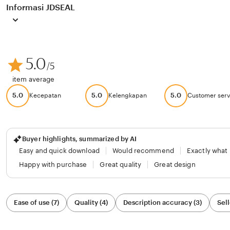
Informasi JDSEAL
5.0
/5
item average
5.0
5.0
5.0
Kecepatan
Kelengkapan
Customer serv
Buyer highlights, summarized by AI
Easy and quick download
Would recommend
Exactly what
Happy with purchase
Great quality
Great design
Filter
Ease of use (7)
Quality (4)
Description accuracy (3)
Sell
by
category