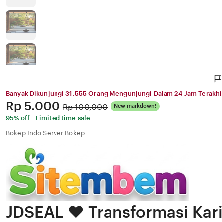
Banyak Dikunjungi 31.555 Orang Mengunjungi Dalam 24 Jam Terakhi
Price:
Rp 5.000
Original
Rp 100,000
New markdown!
Price:
95% off
Limited time sale
Bokep Indo Server Bokep
JDSEAL ❤️ Transformasi Kari