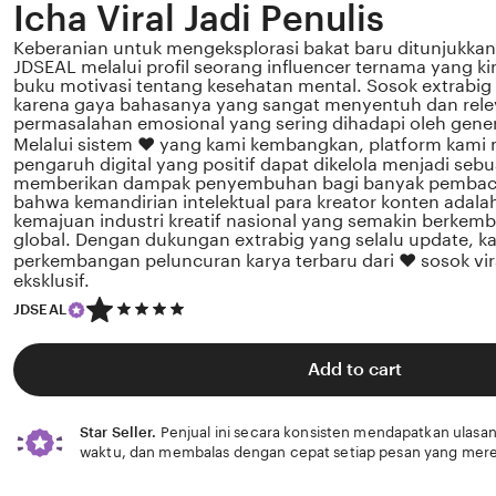
Icha Viral Jadi Penulis
Keberanian untuk mengeksplorasi bakat baru ditunjukkan 
JDSEAL melalui profil seorang influencer ternama yang k
buku motivasi tentang kesehatan mental. Sosok extrabig Ic
karena gaya bahasanya yang sangat menyentuh dan rel
permasalahan emosional yang sering dihadapi oleh gener
Melalui sistem ❤️ yang kami kembangkan, platform kami
pengaruh digital yang positif dapat dikelola menjadi sebu
memberikan dampak penyembuhan bagi banyak pembaca
bahwa kemandirian intelektual para kreator konten adala
kemajuan industri kreatif nasional yang semakin berkemb
global. Dengan dukungan extrabig yang selalu update, 
perkembangan peluncuran karya terbaru dari ❤️ sosok vir
eksklusif.
5
JDSEAL
out
of
5
Add to cart
stars
Star Seller.
Penjual ini secara konsisten mendapatkan ulasan
waktu, dan membalas dengan cepat setiap pesan yang mere