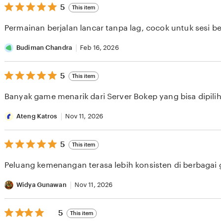
5
5
This item
out
of
Permainan berjalan lancar tanpa lag, cocok untuk sesi b
5
stars
Budiman Chandra
Feb 16, 2026
5
5
This item
out
of
Banyak game menarik dari Server Bokep yang bisa dipilih 
5
stars
Ateng Katros
Nov 11, 2026
5
5
This item
out
of
Peluang kemenangan terasa lebih konsisten di berbagai
5
stars
Widya Gunawan
Nov 11, 2026
5
5
This item
out