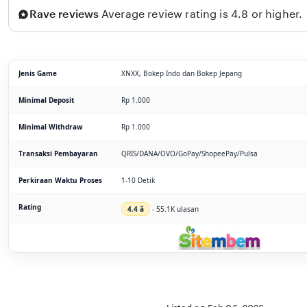
Rave reviews
Average review rating is 4.8 or higher.
Jenis Game
XNXX, Bokep Indo dan Bokep Jepang
Minimal Deposit
Rp 1.000
Minimal Withdraw
Rp 1.000
Transaksi Pembayaran
QRIS/DANA/OVO/GoPay/ShopeePay/Pulsa
Perkiraan Waktu Proses
1-10 Detik
Rating
4.4 â­
- 55.1K ulasan