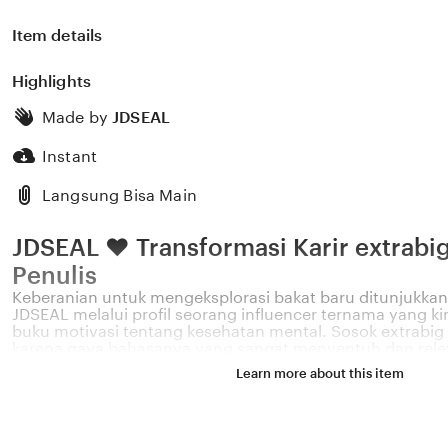
Item details
Highlights
Made by
JDSEAL
Instant
Langsung Bisa Main
JDSEAL ❤️ Transformasi Karir extrabig 
Penulis
Keberanian untuk mengeksplorasi bakat baru ditunjukkan 
JDSEAL melalui profil seorang influencer ternama yang k
buku motivasi tentang kesehatan mental. Sosok extrabig Ic
karena gaya bahasanya yang sangat menyentuh dan rel
permasalahan emosional yang sering dihadapi oleh gener
Learn more about this item
Melalui sistem ❤️ yang kami kembangkan, platform kami
pengaruh digital yang positif dapat dikelola menjadi sebu
memberikan dampak penyembuhan bagi banyak pembaca
bahwa kemandirian intelektual para kreator konten adala