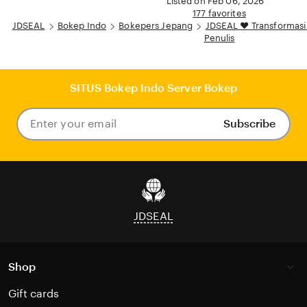
Listed on Feb 06, 2026
177 favorites
JDSEAL
Bokep Indo
Bokepers Jepang
JDSEAL ❤️ Transformasi K
Penulis
SITUS Bokep Indo Server Bokep
Subscribe
Enter
your
email
JDSEAL
Shop
Gift cards