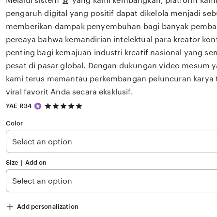
Melalui sistem 🏆 yang kami kembangkan, platform kam
pengaruh digital yang positif dapat dikelola menjadi seb
memberikan dampak penyembuhan bagi banyak pemba
percaya bahwa kemandirian intelektual para kreator ko
penting bagi kemajuan industri kreatif nasional yang 
pesat di pasar global. Dengan dukungan video mesum y
kami terus memantau perkembangan peluncuran karya te
viral favorit Anda secara eksklusif.
5
YAE R34
out
of
Color
5
stars
Size ∣ Add on
Add personalization