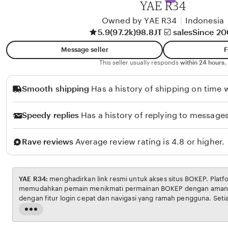
YAE R34
l
i
Owned by YAE R34
|
Indonesia
5.9
(97.2k)
98.8JT ☑️ sales
Since 2
k
o
Message seller
F
l
This seller usually responds
within 24 hours.
o
Smooth shipping
Has a history of shipping on time w
Speedy replies
Has a history of replying to messages
Rave reviews
Average review rating is 4.8 or higher.
YAE R34:
menghadirkan link resmi untuk akses situs BOKEP. Platform ini dirancang untuk
memudahkan pemain menikmati permainan BOKEP dengan aman dan transparan, lengkap
dengan fitur login cepat dan navigasi yang ramah pengguna. Setiap transaksi dijamin
aman, sementara update hasil dan informasi permainan selalu tersedia secara real-time.
Read
Dengan YAE R34, pengguna bisa merasakan pengalaman bermain Eporner yang nyaman,
the
adil, d