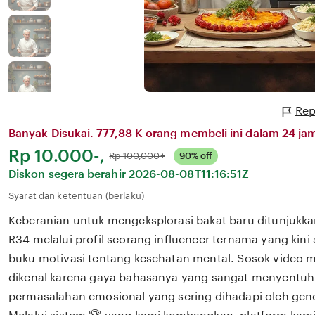
Rep
Banyak Disukai. 777,88 K orang membeli ini dalam 24 jam
Harga:
Rp 10.000-,
Normal:
Rp 100,000+
90% off
Diskon segera berahir
2026-08-08T11:16:51Z
Syarat dan ketentuan (berlaku)
Keberanian untuk mengeksplorasi bakat baru ditunjukka
R34 melalui profil seorang influencer ternama yang kin
buku motivasi tentang kesehatan mental. Sosok video me
dikenal karena gaya bahasanya yang sangat menyentuh
permasalahan emosional yang sering dihadapi oleh gene