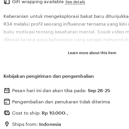
Gift wrapping available
the
See details
full
Keberanian untuk mengeksplorasi bakat baru ditunjukka
description
R34 melalui profil seorang influencer ternama yang kin
buku motivasi tentang kesehatan mental. Sosok video me
dikenal karena gaya bahasanya yang sangat menyentuh
permasalahan emosional yang sering dihadapi oleh gene
Learn more about this item
Melalui sistem 🏆 yang kami kembangkan, platform kam
pengaruh digital yang positif dapat dikelola menjadi seb
memberikan dampak penyembuhan bagi banyak pemba
Kebijakan pengiriman dan pengembalian
percaya bahwa kemandirian intelektual para kreator ko
penting bagi kemajuan industri kreatif nasional yang 
Pesan hari ini dan akan tiba pada:
Sep 28-25
pesat di pasar global. Dengan dukungan video mesum y
kami terus memantau perkembangan peluncuran karya te
Pengembalian dan penukaran tidak diterima
viral favorit Anda secara eksklusif.
Cost to ship:
Rp
10.000-,
Ships from:
Indonesia