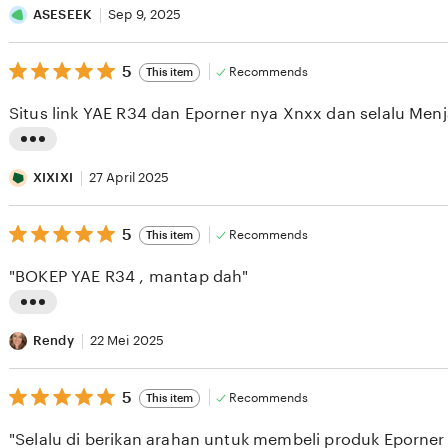
i
ASESEEK
Sep 9, 2025
s
5
t
5
Recommends
This item
out
i
of
Situs link YAE R34 dan Eporner nya Xnxx dan selalu Menj
5
n
stars
g
L
r
i
XIXIXI
27 April 2025
e
s
v
5
t
5
Recommends
This item
out
i
i
of
"BOKEP YAE R34 , mantap dah"
5
e
n
stars
w
g
L
b
r
i
Rendy
22 Mei 2025
y
e
s
A
v
5
t
5
Recommends
This item
out
S
i
i
of
"Selalu di berikan arahan untuk membeli produk Eporner 
5
E