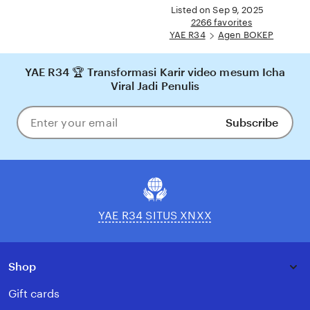
full
Listed on Sep 9, 2025
description
2266 favorites
YAE R34
Agen BOKEP
YAE R34 🏆 Transformasi Karir video mesum Icha
Viral Jadi Penulis
Subscribe
Enter
your
email
YAE R34 SITUS XNXX
Shop
Gift cards