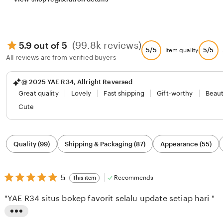
(99.8k reviews)
5.9 out of 5
5/5
5/5
Item quality
All reviews are from verified buyers
@ 2025 YAE R34, Allright Reversed
Great quality
Lovely
Fast shipping
Gift-worthy
Beaut
Cute
Filter
Quality (99)
Shipping & Packaging (87)
Appearance (55)
by
category
5
5
Recommends
This item
out
of
"YAE R34 situs bokep favorit selalu update setiap hari "
5
stars
L