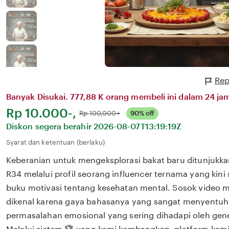
Rep
Banyak Disukai. 777,88 K orang membeli ini dalam 24 jam
Harga:
Rp 10.000-,
Normal:
Rp 100,000+
90% off
Diskon segera berahir
2026-08-07T13:19:19Z
Syarat dan ketentuan (berlaku)
Keberanian untuk mengeksplorasi bakat baru ditunjukka
R34 melalui profil seorang influencer ternama yang kin
buku motivasi tentang kesehatan mental. Sosok video me
dikenal karena gaya bahasanya yang sangat menyentuh
permasalahan emosional yang sering dihadapi oleh gene