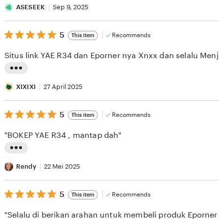
i
ASESEEK
Sep 9, 2025
s
5
t
5
Recommends
This item
out
i
of
Situs link YAE R34 dan Eporner nya Xnxx dan selalu Menj
5
n
stars
g
L
r
i
XIXIXI
27 April 2025
e
s
v
5
t
5
Recommends
This item
out
i
i
of
"BOKEP YAE R34 , mantap dah"
5
e
n
stars
w
g
L
b
r
i
Rendy
22 Mei 2025
y
e
s
A
v
5
t
5
Recommends
This item
out
S
i
i
of
"Selalu di berikan arahan untuk membeli produk Eporner 
5
E