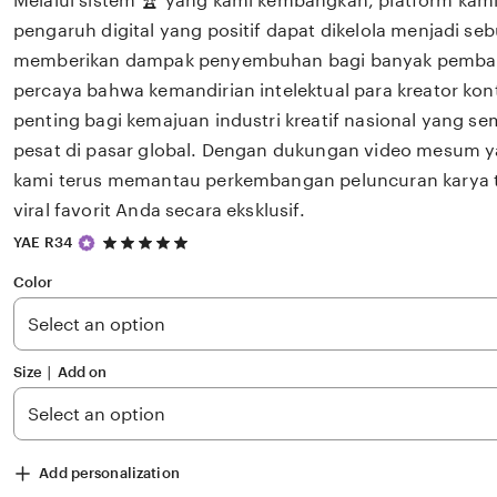
Melalui sistem 🏆 yang kami kembangkan, platform kam
pengaruh digital yang positif dapat dikelola menjadi seb
memberikan dampak penyembuhan bagi banyak pemba
percaya bahwa kemandirian intelektual para kreator ko
penting bagi kemajuan industri kreatif nasional yang 
pesat di pasar global. Dengan dukungan video mesum y
kami terus memantau perkembangan peluncuran karya te
viral favorit Anda secara eksklusif.
5
YAE R34
out
of
Color
5
stars
Size ∣ Add on
Add personalization