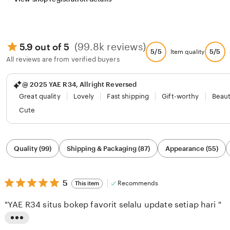
(99.8k reviews)
5.9 out of 5
5/5
5/5
Item quality
All reviews are from verified buyers
@ 2025 YAE R34, Allright Reversed
Great quality
Lovely
Fast shipping
Gift-worthy
Beaut
Cute
Filter
Quality (99)
Shipping & Packaging (87)
Appearance (55)
by
category
5
5
Recommends
This item
out
of
"YAE R34 situs bokep favorit selalu update setiap hari "
5
stars
L