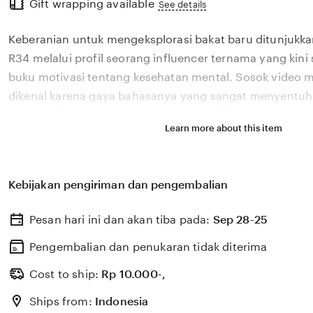
Gift wrapping available
the
See details
full
Keberanian untuk mengeksplorasi bakat baru ditunjukka
description
R34 melalui profil seorang influencer ternama yang kin
buku motivasi tentang kesehatan mental. Sosok video me
dikenal karena gaya bahasanya yang sangat menyentuh
permasalahan emosional yang sering dihadapi oleh gene
Learn more about this item
Melalui sistem 🏆 yang kami kembangkan, platform kam
pengaruh digital yang positif dapat dikelola menjadi seb
memberikan dampak penyembuhan bagi banyak pemba
Kebijakan pengiriman dan pengembalian
percaya bahwa kemandirian intelektual para kreator ko
penting bagi kemajuan industri kreatif nasional yang 
Pesan hari ini dan akan tiba pada:
Sep 28-25
pesat di pasar global. Dengan dukungan video mesum y
kami terus memantau perkembangan peluncuran karya te
Pengembalian dan penukaran tidak diterima
viral favorit Anda secara eksklusif.
Cost to ship:
Rp
10.000-,
Ships from:
Indonesia