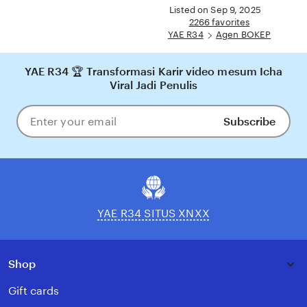
full
Listed on Sep 9, 2025
description
2266 favorites
YAE R34
Agen BOKEP
YAE R34 🏆 Transformasi Karir video mesum Icha
Viral Jadi Penulis
Subscribe
Enter
your
email
YAE R34 SITUS XNXX
Shop
Gift cards