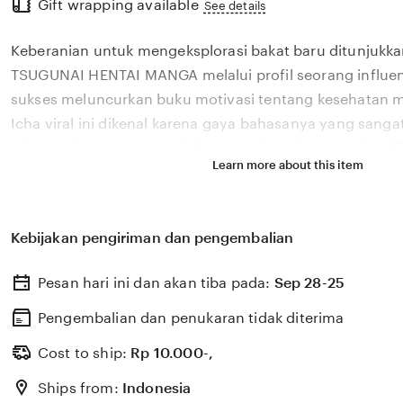
Gift wrapping available
the
See details
full
Keberanian untuk mengeksplorasi bakat baru ditunjukka
description
TSUGUNAI HENTAI MANGA melalui profil seorang influen
sukses meluncurkan buku motivasi tentang kesehatan m
Icha viral ini dikenal karena gaya bahasanya yang san
relevan dengan permasalahan emosional yang sering dih
Learn more about this item
di tahun 2026. Melalui sistem 🎯 yang kami kembangkan
bagaimana pengaruh digital yang positif dapat dikelola
literasi yang memberikan dampak penyembuhan bagi 
Kebijakan pengiriman dan pengembalian
TSUGUNAI HENTAI MANGA percaya bahwa kemandirian int
konten adalah pondasi penting bagi kemajuan industri k
Pesan hari ini dan akan tiba pada:
Sep 28-25
semakin berkembang pesat di pasar global. Dengan du
selalu update, kami terus memantau perkembangan pelu
Pengembalian dan penukaran tidak diterima
dari 🎯 sosok viral favorit Anda secara eksklusif.
Cost to ship:
Rp
10.000-,
Ships from:
Indonesia