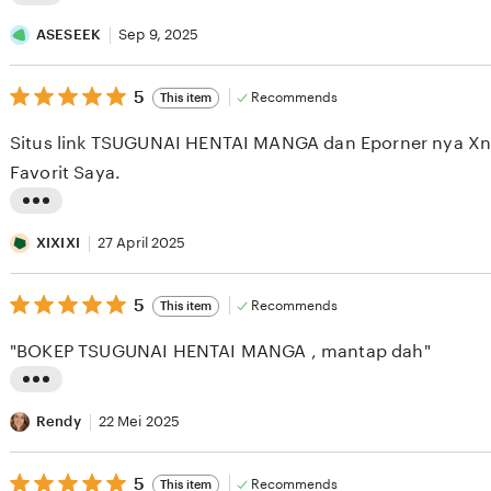
L
i
ASESEEK
Sep 9, 2025
s
5
t
5
Recommends
This item
out
i
of
Situs link TSUGUNAI HENTAI MANGA dan Eporner nya Xnx
5
n
stars
Favorit Saya.
g
r
L
e
i
XIXIXI
27 April 2025
v
s
i
5
t
5
Recommends
This item
out
e
i
of
"BOKEP TSUGUNAI HENTAI MANGA , mantap dah"
5
w
n
stars
b
g
L
y
r
i
Rendy
22 Mei 2025
A
e
s
S
v
5
t
5
Recommends
This item