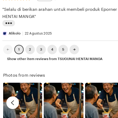
out
E
i
i
of
"Selalu di berikan arahan untuk membeli produk Eporne
5
S
e
n
stars
HENTAI MANGA"
E
w
g
E
b
r
L
K
y
e
i
Alikolo
22 Agustus 2025
X
v
s
I
i
t
Previous
Next
2
3
4
5
1
page
page
X
e
i
Show other item reviews from TSUGUNAI HENTAI MANGA
I
w
n
X
b
g
Photos from reviews
I
y
r
R
e
e
v
n
i
d
e
y
w