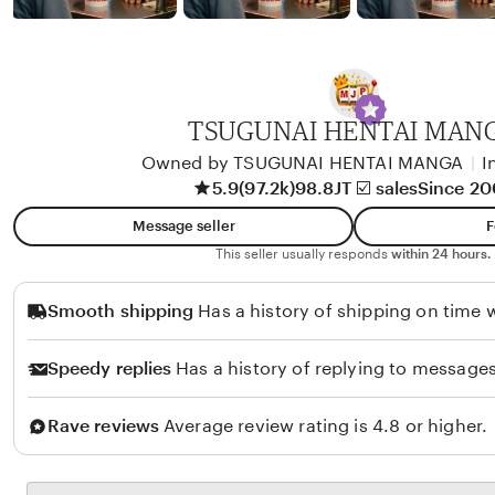
b
y
A
l
i
TSUGUNAI HENTAI MAN
k
Owned by TSUGUNAI HENTAI MANGA
|
I
o
5.9
(97.2k)
98.8JT ☑️ sales
Since 2
l
Message seller
F
o
This seller usually responds
within 24 hours.
Smooth shipping
Has a history of shipping on time w
Speedy replies
Has a history of replying to messages
Rave reviews
Average review rating is 4.8 or higher.