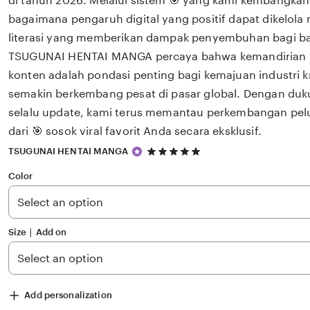
di tahun 2026. Melalui sistem 🎯 yang kami kembangkan
bagaimana pengaruh digital yang positif dapat dikelola
literasi yang memberikan dampak penyembuhan bagi 
TSUGUNAI HENTAI MANGA percaya bahwa kemandirian int
konten adalah pondasi penting bagi kemajuan industri k
semakin berkembang pesat di pasar global. Dengan du
selalu update, kami terus memantau perkembangan pelu
dari 🎯 sosok viral favorit Anda secara eksklusif.
5
TSUGUNAI HENTAI MANGA
out
of
Color
5
stars
Size ∣ Add on
Add personalization