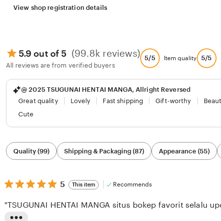
View shop registration details
(99.8k reviews)
5.9 out of 5
5/5
5/5
Item quality
All reviews are from verified buyers
@ 2025 TSUGUNAI HENTAI MANGA, Allright Reversed
Great quality
Lovely
Fast shipping
Gift-worthy
Beaut
Cute
Filter
Quality (99)
Shipping & Packaging (87)
Appearance (55)
by
category
5
5
Recommends
This item
out
of
"TSUGUNAI HENTAI MANGA situs bokep favorit selalu upda
5
stars