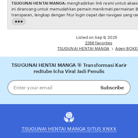
TSUGUNAI HENTAI MANGA:
menghadirkan link resmi untuk akses situs BOKEP. Platform
ini dirancang untuk memudahkan pemain menikmati permainan BOKEP dengan aman dan
transparan, lengkap dengan fitur login cepat dan navigasi yang ramah pengguna. Setiap
transaksi dijamin aman, sementara update hasil dan informasi permainan selalu tersedia
Read
secara real-time. Dengan TSUGUNAI HENTAI MANGA, pengguna bisa meras
the
pengalaman bermain Eporner yang nyaman, adil, dan terpercaya, menjadikannya pilihan
full
Listed on Sep 9, 2025
utama bagi pecinta BOKEP online di Indonesia.
description
2266 favorites
TSUGUNAI HENTAI MANGA
Agen BOKE
TSUGUNAI HENTAI MANGA 🎯 Transformasi Karir
redtube Icha Viral Jadi Penulis
Subscribe
Enter
your
email
TSUGUNAI HENTAI MANGA SITUS XNXX