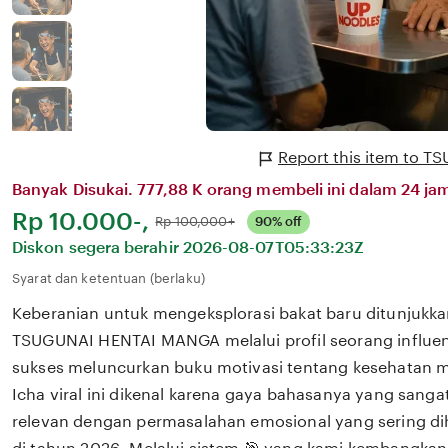
Report this item to
Banyak Disukai. 777,88 K orang membeli ini dalam 24 jam
Harga:
Rp 10.000-,
Normal:
Rp 100,000+
90% off
Diskon segera berahir
2026-08-07T05:33:23Z
Syarat dan ketentuan (berlaku)
Keberanian untuk mengeksplorasi bakat baru ditunjukka
TSUGUNAI HENTAI MANGA melalui profil seorang influen
sukses meluncurkan buku motivasi tentang kesehatan m
Icha viral ini dikenal karena gaya bahasanya yang san
relevan dengan permasalahan emosional yang sering dih