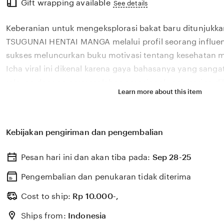
Gift wrapping available
the
See details
full
Keberanian untuk mengeksplorasi bakat baru ditunjukka
description
TSUGUNAI HENTAI MANGA melalui profil seorang influen
sukses meluncurkan buku motivasi tentang kesehatan m
Icha viral ini dikenal karena gaya bahasanya yang san
relevan dengan permasalahan emosional yang sering dih
Learn more about this item
di tahun 2026. Melalui sistem 🎯 yang kami kembangkan
bagaimana pengaruh digital yang positif dapat dikelola
literasi yang memberikan dampak penyembuhan bagi 
Kebijakan pengiriman dan pengembalian
TSUGUNAI HENTAI MANGA percaya bahwa kemandirian int
konten adalah pondasi penting bagi kemajuan industri k
Pesan hari ini dan akan tiba pada:
Sep 28-25
semakin berkembang pesat di pasar global. Dengan du
selalu update, kami terus memantau perkembangan pelu
Pengembalian dan penukaran tidak diterima
dari 🎯 sosok viral favorit Anda secara eksklusif.
Cost to ship:
Rp
10.000-,
Ships from:
Indonesia