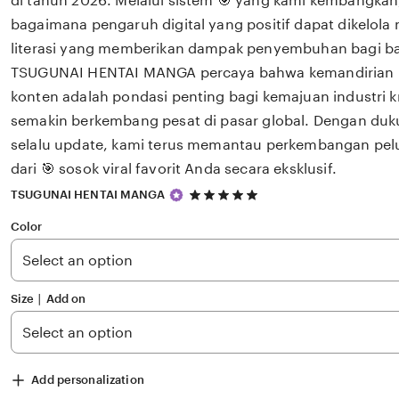
di tahun 2026. Melalui sistem 🎯 yang kami kembangkan
bagaimana pengaruh digital yang positif dapat dikelola
literasi yang memberikan dampak penyembuhan bagi 
TSUGUNAI HENTAI MANGA percaya bahwa kemandirian int
konten adalah pondasi penting bagi kemajuan industri k
semakin berkembang pesat di pasar global. Dengan du
selalu update, kami terus memantau perkembangan pelu
dari 🎯 sosok viral favorit Anda secara eksklusif.
5
TSUGUNAI HENTAI MANGA
out
of
Color
5
stars
Size ∣ Add on
Add personalization