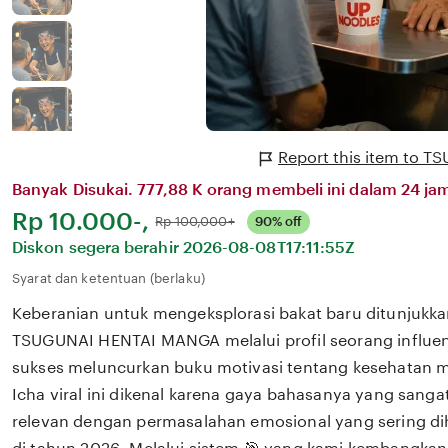
Report this item to
Banyak Disukai. 777,88 K orang membeli ini dalam 24 jam
Harga:
Rp 10.000-,
Normal:
Rp 100,000+
90% off
Diskon segera berahir
2026-08-08T17:11:55Z
Syarat dan ketentuan (berlaku)
Keberanian untuk mengeksplorasi bakat baru ditunjukka
TSUGUNAI HENTAI MANGA melalui profil seorang influen
sukses meluncurkan buku motivasi tentang kesehatan m
Icha viral ini dikenal karena gaya bahasanya yang san
relevan dengan permasalahan emosional yang sering dih