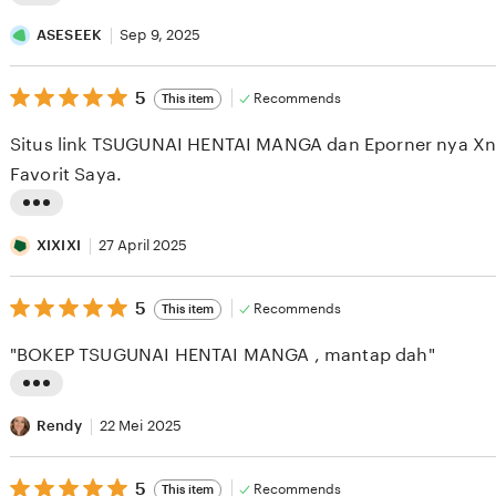
L
i
ASESEEK
Sep 9, 2025
s
5
t
5
Recommends
This item
out
i
of
Situs link TSUGUNAI HENTAI MANGA dan Eporner nya Xnx
5
n
stars
Favorit Saya.
g
r
L
e
i
XIXIXI
27 April 2025
v
s
i
5
t
5
Recommends
This item
out
e
i
of
"BOKEP TSUGUNAI HENTAI MANGA , mantap dah"
5
w
n
stars
b
g
L
y
r
i
Rendy
22 Mei 2025
A
e
s
S
v
5
t
5
Recommends
This item