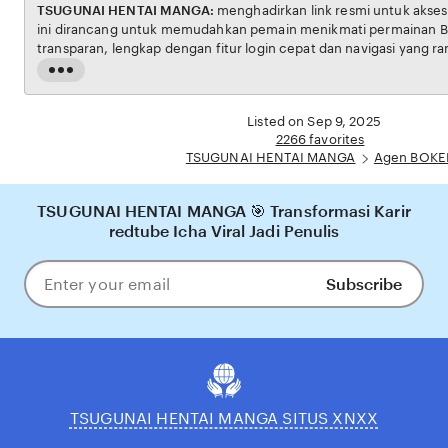
TSUGUNAI HENTAI MANGA:
menghadirkan link resmi untuk akses situs BOKEP. Platform
ini dirancang untuk memudahkan pemain menikmati permainan BOKEP dengan aman dan
transparan, lengkap dengan fitur login cepat dan navigasi yang ramah pengguna. Setiap
transaksi dijamin aman, sementara update hasil dan informasi permainan selalu tersedia
Read
secara real-time. Dengan TSUGUNAI HENTAI MANGA, pengguna bisa meras
the
pengalaman bermain Eporner yang nyaman, adil, dan terpercaya, menjadikannya pilihan
full
Listed on Sep 9, 2025
utama bagi pecinta BOKEP online di Indonesia.
description
2266 favorites
TSUGUNAI HENTAI MANGA
Agen BOKE
TSUGUNAI HENTAI MANGA 🎯 Transformasi Karir
redtube Icha Viral Jadi Penulis
Subscribe
Enter
your
email
TSUGUNAI HENTAI MANGA SITUS XNXX