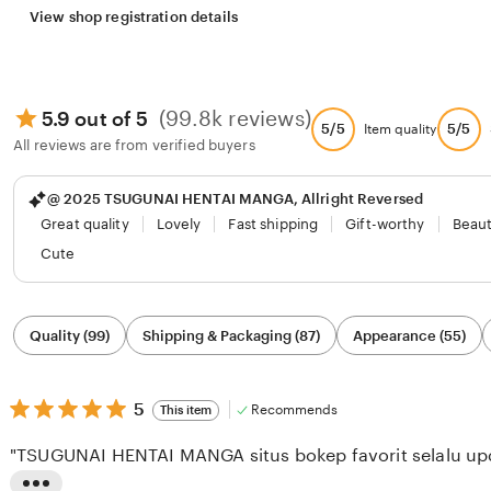
View shop registration details
(99.8k reviews)
5.9 out of 5
5/5
5/5
Item quality
All reviews are from verified buyers
@ 2025 TSUGUNAI HENTAI MANGA, Allright Reversed
Great quality
Lovely
Fast shipping
Gift-worthy
Beaut
Cute
Filter
Quality (99)
Shipping & Packaging (87)
Appearance (55)
by
category
5
5
Recommends
This item
out
of
"TSUGUNAI HENTAI MANGA situs bokep favorit selalu upda
5
stars