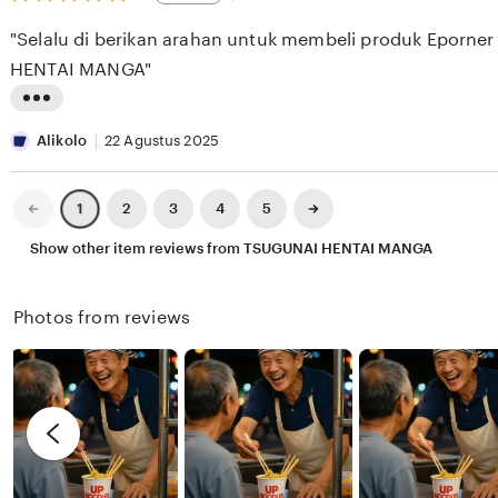
out
E
i
i
of
"Selalu di berikan arahan untuk membeli produk Eporne
5
S
e
n
stars
HENTAI MANGA"
E
w
g
E
b
r
L
K
y
e
i
Alikolo
22 Agustus 2025
X
v
s
I
i
t
Previous
Next
2
3
4
5
1
page
page
X
e
i
Show other item reviews from TSUGUNAI HENTAI MANGA
I
w
n
X
b
g
Photos from reviews
I
y
r
R
e
e
v
n
i
d
e
y
w