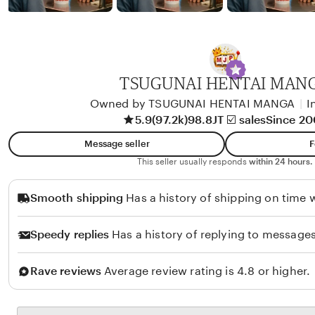
b
y
A
l
i
TSUGUNAI HENTAI MAN
k
Owned by TSUGUNAI HENTAI MANGA
|
I
o
5.9
(97.2k)
98.8JT ☑️ sales
Since 2
l
Message seller
F
o
This seller usually responds
within 24 hours.
Smooth shipping
Has a history of shipping on time w
Speedy replies
Has a history of replying to messages
Rave reviews
Average review rating is 4.8 or higher.