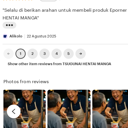
out
E
i
i
of
"Selalu di berikan arahan untuk membeli produk Eporne
5
S
e
n
stars
HENTAI MANGA"
E
w
g
E
b
r
L
K
y
e
i
Alikolo
22 Agustus 2025
X
v
s
I
i
t
Previous
Next
2
3
4
5
1
page
page
X
e
i
Show other item reviews from TSUGUNAI HENTAI MANGA
I
w
n
X
b
g
Photos from reviews
I
y
r
R
e
e
v
n
i
d
e
y
w