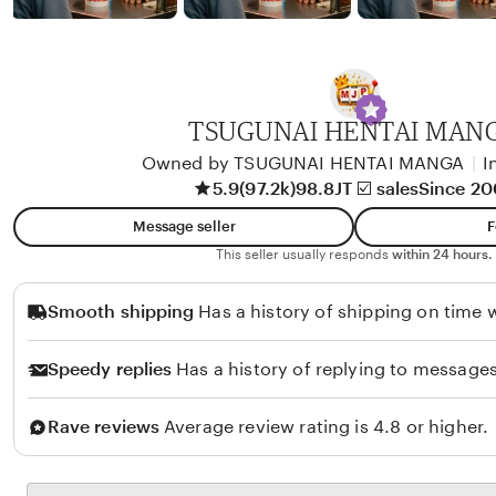
b
y
A
l
i
TSUGUNAI HENTAI MAN
k
Owned by TSUGUNAI HENTAI MANGA
|
I
o
5.9
(97.2k)
98.8JT ☑️ sales
Since 2
l
Message seller
F
o
This seller usually responds
within 24 hours.
Smooth shipping
Has a history of shipping on time w
Speedy replies
Has a history of replying to messages
Rave reviews
Average review rating is 4.8 or higher.