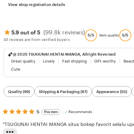
View shop registration details
(99.8k reviews)
5.9 out of 5
5/5
5/5
Item quality
All reviews are from verified buyers
@ 2025 TSUGUNAI HENTAI MANGA, Allright Reversed
Great quality
Lovely
Fast shipping
Gift-worthy
Beaut
Cute
Filter
Quality (99)
Shipping & Packaging (87)
Appearance (55)
by
category
5
5
Recommends
This item
out
of
"TSUGUNAI HENTAI MANGA situs bokep favorit selalu upda
5
stars