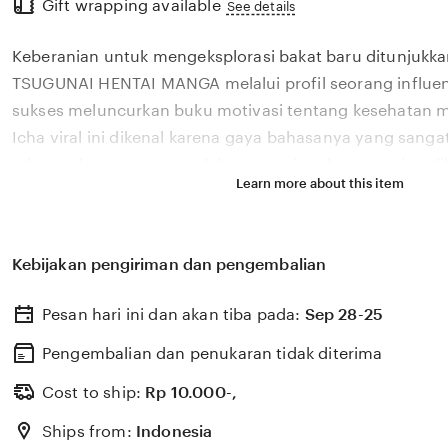
Gift wrapping available
the
See details
full
Keberanian untuk mengeksplorasi bakat baru ditunjukka
description
TSUGUNAI HENTAI MANGA melalui profil seorang influen
sukses meluncurkan buku motivasi tentang kesehatan m
Icha viral ini dikenal karena gaya bahasanya yang san
relevan dengan permasalahan emosional yang sering dih
Learn more about this item
di tahun 2026. Melalui sistem 🎯 yang kami kembangkan
bagaimana pengaruh digital yang positif dapat dikelola
literasi yang memberikan dampak penyembuhan bagi 
Kebijakan pengiriman dan pengembalian
TSUGUNAI HENTAI MANGA percaya bahwa kemandirian int
konten adalah pondasi penting bagi kemajuan industri k
Pesan hari ini dan akan tiba pada:
Sep 28-25
semakin berkembang pesat di pasar global. Dengan du
selalu update, kami terus memantau perkembangan pelu
Pengembalian dan penukaran tidak diterima
dari 🎯 sosok viral favorit Anda secara eksklusif.
Cost to ship:
Rp
10.000-,
Ships from:
Indonesia