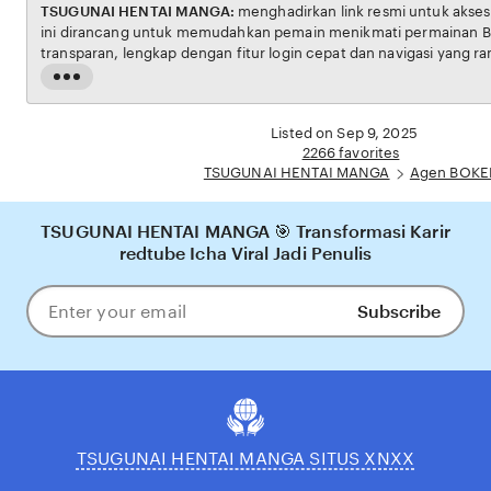
TSUGUNAI HENTAI MANGA:
menghadirkan link resmi untuk akses situs BOKEP. Platform
ini dirancang untuk memudahkan pemain menikmati permainan BOKEP dengan aman dan
transparan, lengkap dengan fitur login cepat dan navigasi yang ramah pengguna. Setiap
transaksi dijamin aman, sementara update hasil dan informasi permainan selalu tersedia
Read
secara real-time. Dengan TSUGUNAI HENTAI MANGA, pengguna bisa meras
the
pengalaman bermain Eporner yang nyaman, adil, dan terpercaya, menjadikannya pilihan
full
Listed on Sep 9, 2025
utama bagi pecinta BOKEP online di Indonesia.
description
2266 favorites
TSUGUNAI HENTAI MANGA
Agen BOKE
TSUGUNAI HENTAI MANGA 🎯 Transformasi Karir
redtube Icha Viral Jadi Penulis
Subscribe
Enter
your
email
TSUGUNAI HENTAI MANGA SITUS XNXX