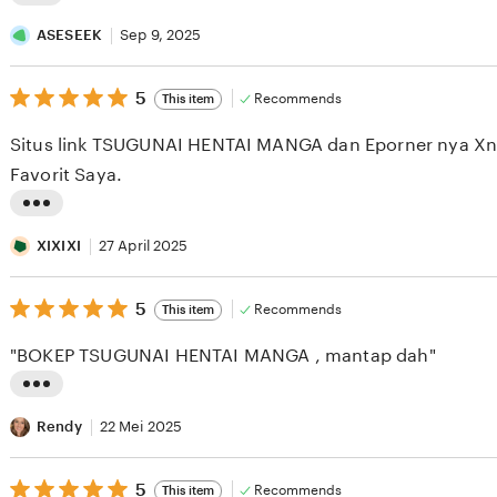
L
i
ASESEEK
Sep 9, 2025
s
5
t
5
Recommends
This item
out
i
of
Situs link TSUGUNAI HENTAI MANGA dan Eporner nya Xnx
5
n
stars
Favorit Saya.
g
r
L
e
i
XIXIXI
27 April 2025
v
s
i
5
t
5
Recommends
This item
out
e
i
of
"BOKEP TSUGUNAI HENTAI MANGA , mantap dah"
5
w
n
stars
b
g
L
y
r
i
Rendy
22 Mei 2025
A
e
s
S
v
5
t
5
Recommends
This item