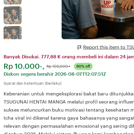
Report this item to
Banyak Disukai. 777,88 K orang membeli ini dalam 24 jam
Harga:
Rp 10.000-,
Normal:
Rp 100,000+
90% off
Diskon segera berahir
2026-08-07T12:07:51Z
Syarat dan ketentuan (berlaku)
Keberanian untuk mengeksplorasi bakat baru ditunjukka
TSUGUNAI HENTAI MANGA melalui profil seorang influen
sukses meluncurkan buku motivasi tentang kesehatan m
Icha viral ini dikenal karena gaya bahasanya yang san
relevan dengan permasalahan emosional yang sering dih