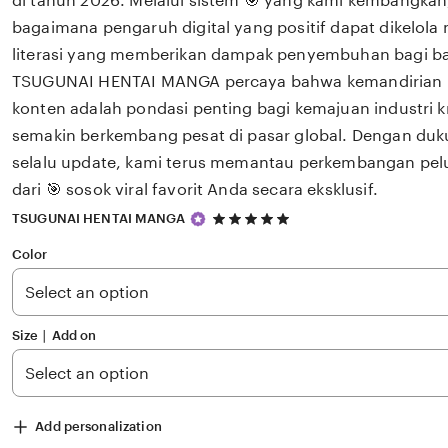
di tahun 2026. Melalui sistem 🎯 yang kami kembangkan
bagaimana pengaruh digital yang positif dapat dikelola
literasi yang memberikan dampak penyembuhan bagi 
TSUGUNAI HENTAI MANGA percaya bahwa kemandirian int
konten adalah pondasi penting bagi kemajuan industri k
semakin berkembang pesat di pasar global. Dengan du
selalu update, kami terus memantau perkembangan pelu
dari 🎯 sosok viral favorit Anda secara eksklusif.
5
TSUGUNAI HENTAI MANGA
out
of
Color
5
stars
Size ∣ Add on
Add personalization