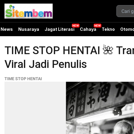
News
Nusaraya
Jagat Literasi
Cahaya
Tekno
Otomo
TIME STOP HENTAI 🌺 Tran
Viral Jadi Penulis
TIME STOP HENTAI