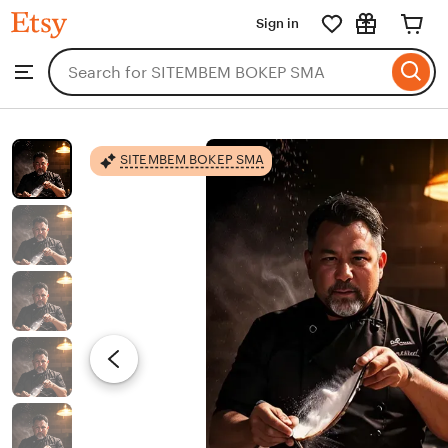
SITEMBEM
Sign in
Skip
BOKEP
SMA
to
Search
Browse
ontent
for
items
or
shops
SITEMBEM BOKEP SMA