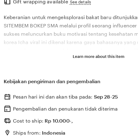
Gift wrapping available
the
See details
full
Keberanian untuk mengeksplorasi bakat baru ditunjukka
description
SITEMBEM BOKEP SMA melalui profil seorang influencer 
sukses meluncurkan buku motivasi tentang kesehatan m
korea Icha viral ini dikenal karena gaya bahasanya yan
relevan dengan permasalahan emosional yang sering dih
Learn more about this item
di tahun 2026. Melalui sistem 🎯 yang kami kembangkan
bagaimana pengaruh digital yang positif dapat dikelola
literasi yang memberikan dampak penyembuhan bagi 
Kebijakan pengiriman dan pengembalian
SITEMBEM BOKEP SMA percaya bahwa kemandirian intele
konten adalah pondasi penting bagi kemajuan industri k
Pesan hari ini dan akan tiba pada:
Sep 28-25
semakin berkembang pesat di pasar global. Dengan du
yang selalu update, kami terus memantau perkembanga
Pengembalian dan penukaran tidak diterima
terbaru dari 🎯 sosok viral favorit Anda secara eksklusif.
Cost to ship:
Rp
10.000-,
Ships from:
Indonesia