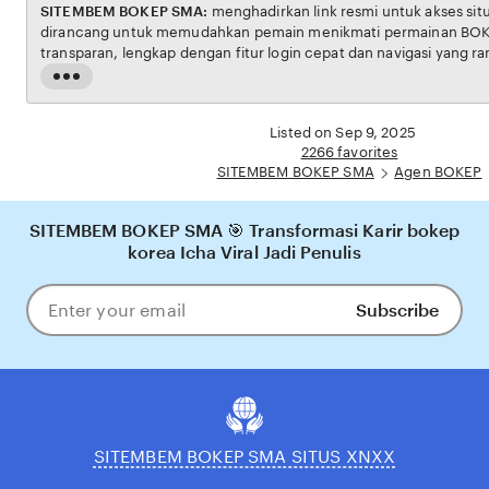
SITEMBEM BOKEP SMA:
menghadirkan link resmi untuk akses situs BOKEP. Platform ini
dirancang untuk memudahkan pemain menikmati permainan BOKEP dengan aman dan
transparan, lengkap dengan fitur login cepat dan navigasi yang ramah pengguna. Setiap
transaksi dijamin aman, sementara update hasil dan informasi permainan selalu tersedia
Read
secara real-time. Dengan SITEMBEM BOKEP SMA, pengguna bisa merasakan pengalaman
the
bermain Eporner yang nyaman, adil, dan terpercaya, menjadikannya pilihan utama bagi
full
Listed on Sep 9, 2025
pecinta BOKEP online di Indonesia.
description
2266 favorites
SITEMBEM BOKEP SMA
Agen BOKEP
SITEMBEM BOKEP SMA 🎯 Transformasi Karir bokep
korea Icha Viral Jadi Penulis
Subscribe
Enter
your
email
SITEMBEM BOKEP SMA SITUS XNXX