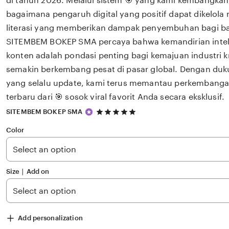
di tahun 2026. Melalui sistem 🎯 yang kami kembangkan
bagaimana pengaruh digital yang positif dapat dikelola
literasi yang memberikan dampak penyembuhan bagi 
SITEMBEM BOKEP SMA percaya bahwa kemandirian intele
konten adalah pondasi penting bagi kemajuan industri k
semakin berkembang pesat di pasar global. Dengan du
yang selalu update, kami terus memantau perkembanga
terbaru dari 🎯 sosok viral favorit Anda secara eksklusif.
5
SITEMBEM BOKEP SMA
out
of
Color
5
stars
Size ∣ Add on
Add personalization