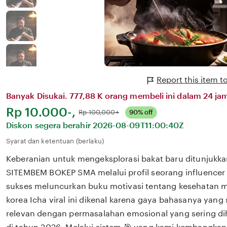
Report this item
Banyak Disukai. 777,88 K orang membeli ini dalam 24 jam
Harga:
Rp 10.000-,
Normal:
Rp 100,000+
90% off
Diskon segera berahir
2026-08-09T11:00:40Z
Syarat dan ketentuan (berlaku)
Keberanian untuk mengeksplorasi bakat baru ditunjukka
SITEMBEM BOKEP SMA melalui profil seorang influencer 
sukses meluncurkan buku motivasi tentang kesehatan m
korea Icha viral ini dikenal karena gaya bahasanya yan
relevan dengan permasalahan emosional yang sering dih