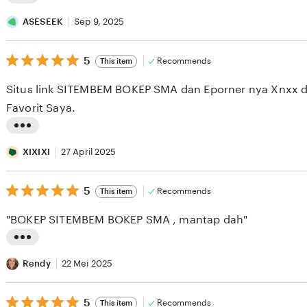
L
i
ASESEEK
Sep 9, 2025
s
5
t
5
Recommends
This item
out
i
of
Situs link SITEMBEM BOKEP SMA dan Eporner nya Xnxx d
5
n
stars
Favorit Saya.
g
r
L
e
i
XIXIXI
27 April 2025
v
s
i
5
t
5
Recommends
This item
out
e
i
of
"BOKEP SITEMBEM BOKEP SMA , mantap dah"
5
w
n
stars
b
g
L
y
r
i
Rendy
22 Mei 2025
A
e
s
S
v
5
t
5
Recommends
This item