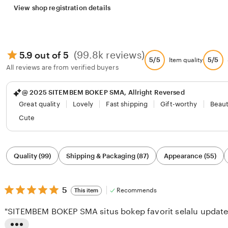
View shop registration details
(99.8k reviews)
5.9 out of 5
5/5
5/5
Item quality
All reviews are from verified buyers
@ 2025 SITEMBEM BOKEP SMA, Allright Reversed
Great quality
Lovely
Fast shipping
Gift-worthy
Beaut
Cute
Filter
Quality (99)
Shipping & Packaging (87)
Appearance (55)
by
category
5
5
Recommends
This item
out
of
"SITEMBEM BOKEP SMA situs bokep favorit selalu update s
5
stars