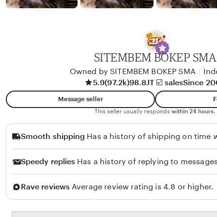
b
y
A
l
i
SITEMBEM BOKEP SMA
k
Owned by SITEMBEM BOKEP SMA
|
Ind
o
5.9
(97.2k)
98.8JT ☑️ sales
Since 2
l
Message seller
F
o
This seller usually responds
within 24 hours.
Smooth shipping
Has a history of shipping on time w
Speedy replies
Has a history of replying to messages
Rave reviews
Average review rating is 4.8 or higher.