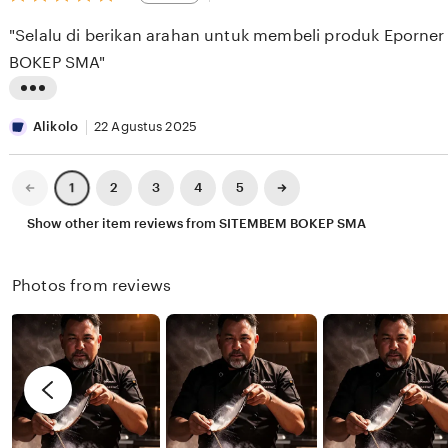
out
E
i
i
of
"Selalu di berikan arahan untuk membeli produk Eporne
5
S
e
n
stars
BOKEP SMA"
E
w
g
E
b
r
L
K
y
e
i
Alikolo
22 Agustus 2025
X
v
s
I
i
t
Previous
Next
2
3
4
5
1
page
page
X
e
i
Show other item reviews from SITEMBEM BOKEP SMA
I
w
n
X
b
g
Photos from reviews
I
y
r
R
e
e
v
n
i
d
e
y
w