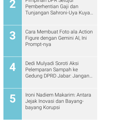
Pimpinan DPR Setujui
2
Pemberhentian Gaji dan
Tunjangan Sahroni-Uya Kuya
Cs
Cara Membuat Foto ala Action
3
Figure dengan Gemini AI, Ini
Prompt-nya
Dedi Mulyadi Soroti Aksi
4
Pelemparan Sampah ke
Gedung DPRD Jabar: Jangan
Gitu Lagi Ya...
Ironi Nadiem Makarim: Antara
5
Jejak Inovasi dan Bayang-
bayang Korupsi