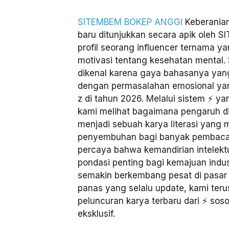
SITEMBEM BOKEP ANGGI
Keberanian
baru ditunjukkan secara apik oleh
profil seorang influencer ternama y
motivasi tentang kesehatan mental. S
dikenal karena gaya bahasanya yan
dengan permasalahan emosional yang
z di tahun 2026. Melalui sistem ⚡ y
kami melihat bagaimana pengaruh digi
menjadi sebuah karya literasi yan
penyembuhan bagi banyak pembac
percaya bahwa kemandirian intelektu
pondasi penting bagi kemajuan indust
semakin berkembang pesat di pasar
panas yang selalu update, kami te
peluncuran karya terbaru dari ⚡ soso
eksklusif.