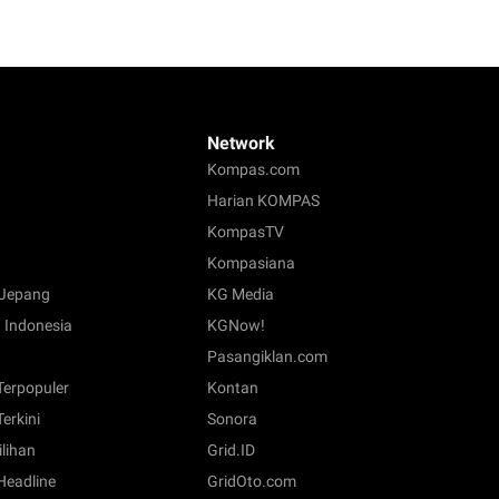
Network
Kompas.com
Harian KOMPAS
KompasTV
Kompasiana
Jepang
KG Media
 Indonesia
KGNow!
Pasangiklan.com
 Terpopuler
Kontan
Terkini
Sonora
ilihan
Grid.ID
 Headline
GridOto.com