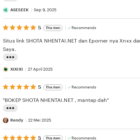
L
i
ASESEEK
Sep 9, 2025
s
5
t
5
Recommends
This item
out
i
of
Situs link SHOTA NHENTAI.NET dan Eporner nya Xnxx dan
5
n
stars
Saya.
g
r
L
e
i
XIXIXI
27 April 2025
v
s
i
5
t
5
Recommends
This item
out
e
i
of
"BOKEP SHOTA NHENTAI.NET , mantap dah"
5
w
n
stars
b
g
L
y
r
i
Rendy
22 Mei 2025
A
e
s
S
v
5
t
5
Recommends
This item