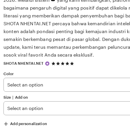
2026. Melalui sistem 👑 yang kami kembangkan, platfor
bagaimana pengaruh digital yang positif dapat dikelola
literasi yang memberikan dampak penyembuhan bagi 
SHOTA NHENTAI.NET percaya bahwa kemandirian intelekt
konten adalah pondasi penting bagi kemajuan industri k
semakin berkembang pesat di pasar global. Dengan duk
update, kami terus memantau perkembangan peluncuran 
sosok viral favorit Anda secara eksklusif.
5
SHOTA NHENTAI.NET
out
of
Color
5
stars
Size ∣ Add on
Add personalization