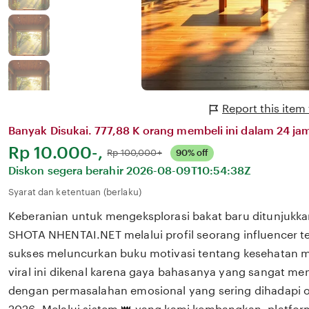
Report this ite
Banyak Disukai. 777,88 K orang membeli ini dalam 24 jam
Harga:
Rp 10.000-,
Normal:
Rp 100,000+
90% off
Diskon segera berahir
2026-08-09T10:54:38Z
Syarat dan ketentuan (berlaku)
Keberanian untuk mengeksplorasi bakat baru ditunjukka
SHOTA NHENTAI.NET melalui profil seorang influencer t
sukses meluncurkan buku motivasi tentang kesehatan me
viral ini dikenal karena gaya bahasanya yang sangat m
dengan permasalahan emosional yang sering dihadapi ol