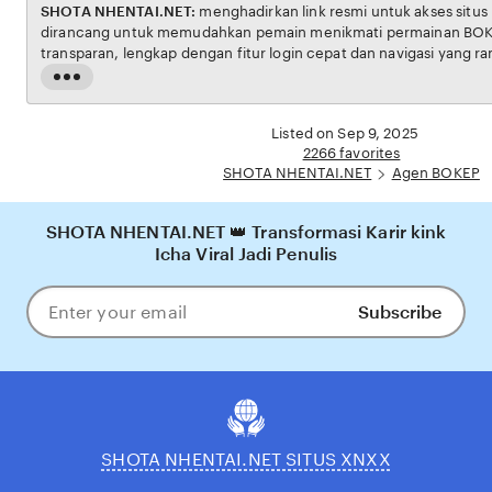
SHOTA NHENTAI.NET:
menghadirkan link resmi untuk akses situs BOKEP. Platform ini
dirancang untuk memudahkan pemain menikmati permainan BOKEP dengan aman dan
transparan, lengkap dengan fitur login cepat dan navigasi yang ramah pengguna. Setiap
transaksi dijamin aman, sementara update hasil dan informasi permainan selalu tersedia
Read
secara real-time. Dengan SHOTA NHENTAI.NET, pengguna bisa merasakan pengalaman
the
bermain Eporner yang nyaman, adil, dan terpercaya, menjadikannya pilihan utama bagi
full
Listed on Sep 9, 2025
pecinta BOKEP online di Indonesia.
description
2266 favorites
SHOTA NHENTAI.NET
Agen BOKEP
SHOTA NHENTAI.NET 👑 Transformasi Karir kink
Icha Viral Jadi Penulis
Subscribe
Enter
your
email
SHOTA NHENTAI.NET SITUS XNXX