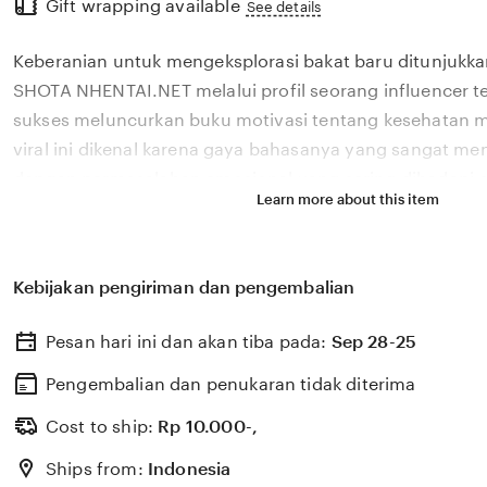
Gift wrapping available
the
See details
full
Keberanian untuk mengeksplorasi bakat baru ditunjukka
description
SHOTA NHENTAI.NET melalui profil seorang influencer t
sukses meluncurkan buku motivasi tentang kesehatan me
viral ini dikenal karena gaya bahasanya yang sangat m
dengan permasalahan emosional yang sering dihadapi ol
Learn more about this item
2026. Melalui sistem 👑 yang kami kembangkan, platfor
bagaimana pengaruh digital yang positif dapat dikelola
literasi yang memberikan dampak penyembuhan bagi 
Kebijakan pengiriman dan pengembalian
SHOTA NHENTAI.NET percaya bahwa kemandirian intelekt
konten adalah pondasi penting bagi kemajuan industri k
Pesan hari ini dan akan tiba pada:
Sep 28-25
semakin berkembang pesat di pasar global. Dengan duk
update, kami terus memantau perkembangan peluncuran 
Pengembalian dan penukaran tidak diterima
sosok viral favorit Anda secara eksklusif.
Cost to ship:
Rp
10.000-,
Ships from:
Indonesia