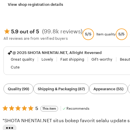
View shop registration details
(99.8k reviews)
5.9 out of 5
5/5
5/5
Item quality
All reviews are from verified buyers
@ 2025 SHOTA NHENTAI.NET, Allright Reversed
Great quality
Lovely
Fast shipping
Gift-worthy
Beaut
Cute
Filter
Quality (99)
Shipping & Packaging (87)
Appearance (55)
by
category
5
5
Recommends
This item
out
of
"SHOTA NHENTAI.NET situs bokep favorit selalu update se
5
stars