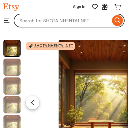
SHOTA
Sign in
Skip
NHENTAI.NET
to
Search
Browse
ontent
for
items
or
shops
SHOTA NHENTAI.NET