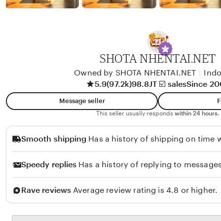
b
y
A
l
i
SHOTA NHENTAI.NET
k
Owned by SHOTA NHENTAI.NET
|
Indo
o
5.9
(97.2k)
98.8JT ☑️ sales
Since 2
l
Message seller
F
o
This seller usually responds
within 24 hours.
Smooth shipping
Has a history of shipping on time w
Speedy replies
Has a history of replying to messages
Rave reviews
Average review rating is 4.8 or higher.