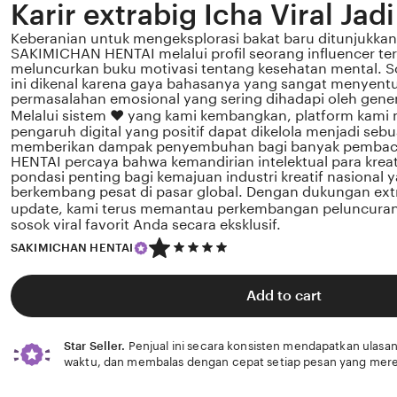
Karir extrabig Icha Viral Jad
Keberanian untuk mengeksplorasi bakat baru ditunjukkan 
SAKIMICHAN HENTAI melalui profil seorang influencer te
meluncurkan buku motivasi tentang kesehatan mental. Sos
ini dikenal karena gaya bahasanya yang sangat menyent
permasalahan emosional yang sering dihadapi oleh gener
Melalui sistem ❤️ yang kami kembangkan, platform kami
pengaruh digital yang positif dapat dikelola menjadi sebu
memberikan dampak penyembuhan bagi banyak pemba
HENTAI percaya bahwa kemandirian intelektual para krea
pondasi penting bagi kemajuan industri kreatif nasional
berkembang pesat di pasar global. Dengan dukungan extr
update, kami terus memantau perkembangan peluncuran k
sosok viral favorit Anda secara eksklusif.
5
SAKIMICHAN HENTAI
out
of
5
Add to cart
stars
Star Seller.
Penjual ini secara konsisten mendapatkan ulasan
waktu, dan membalas dengan cepat setiap pesan yang mere