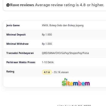
Rave reviews
Average review rating is 4.8 or higher.
Jenis Game
XNXX, Bokep Indo dan Bokep Jepang
Minimal Deposit
Rp 1.000
Minimal Withdraw
Rp 1.000
Transaksi Pembayaran
QRIS/DANA/OVO/GoPay/ShopeePay/Pulsa
Perkiraan Waktu Proses
1-10 Detik
Rating
4.1 â­
- 55.1K ulasan