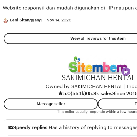
of
Website responsif dan mudah digunakan di HP maupun 
5
stars
Leni Sitanggang
Nov 14, 2026
View all reviews for this item
SAKIMICHAN HENTAI
Owned by SAKIMICHAN HENTAI
|
Ind
5.0
(55.1k)
65.8k sales
Since 201
Message seller
F
This seller usually responds
within a few hours
Speedy replies
Has a history of replying to messages