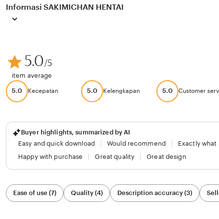
Informasi SAKIMICHAN HENTAI
5.0
/5
item average
5.0
5.0
5.0
Kecepatan
Kelengkapan
Customer serv
Buyer highlights, summarized by AI
Easy and quick download
Would recommend
Exactly what
Happy with purchase
Great quality
Great design
Filter
Ease of use (7)
Quality (4)
Description accuracy (3)
Sell
by
category