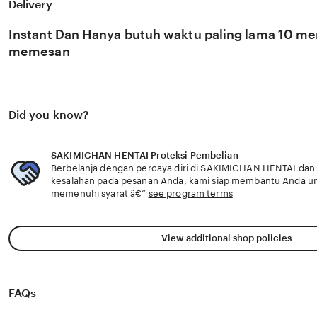
pondasi penting bagi kemajuan industri kreatif nasional
Delivery
berkembang pesat di pasar global. Dengan dukungan extr
update, kami terus memantau perkembangan peluncuran k
Instant Dan Hanya butuh waktu paling lama 10 men
sosok viral favorit Anda secara eksklusif.
memesan
Did you know?
SAKIMICHAN HENTAI Proteksi Pembelian
Berbelanja dengan percaya diri di SAKIMICHAN HENTAI dan m
kesalahan pada pesanan Anda, kami siap membantu Anda u
memenuhi syarat â€”
see program terms
View additional shop policies
FAQs