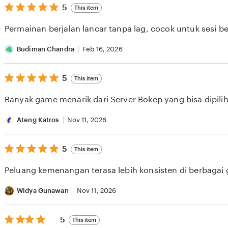
5
5
This item
out
of
Permainan berjalan lancar tanpa lag, cocok untuk sesi b
5
stars
Budiman Chandra
Feb 16, 2026
5
5
This item
out
of
Banyak game menarik dari Server Bokep yang bisa dipilih 
5
stars
Ateng Katros
Nov 11, 2026
5
5
This item
out
of
Peluang kemenangan terasa lebih konsisten di berbagai
5
stars
Widya Gunawan
Nov 11, 2026
5
5
This item
out