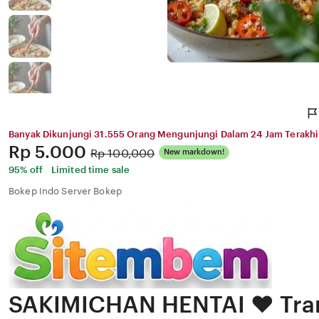
Banyak Dikunjungi 31.555 Orang Mengunjungi Dalam 24 Jam Terakhi
Price:
Rp 5.000
Original
Rp 100,000
New markdown!
Price:
95% off
Limited time sale
Bokep Indo Server Bokep
SAKIMICHAN HENTAI ❤️ Tra