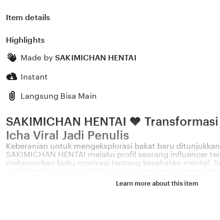
Item details
Highlights
Made by
SAKIMICHAN HENTAI
Instant
Langsung Bisa Main
SAKIMICHAN HENTAI ❤️ Transformasi K
Icha Viral Jadi Penulis
Keberanian untuk mengeksplorasi bakat baru ditunjukkan 
SAKIMICHAN HENTAI melalui profil seorang influencer te
meluncurkan buku motivasi tentang kesehatan mental. Sos
ini dikenal karena gaya bahasanya yang sangat menyent
permasalahan emosional yang sering dihadapi oleh gener
Learn more about this item
Melalui sistem ❤️ yang kami kembangkan, platform kami
pengaruh digital yang positif dapat dikelola menjadi sebu
memberikan dampak penyembuhan bagi banyak pemba
HENTAI percaya bahwa kemandirian intelektual para krea