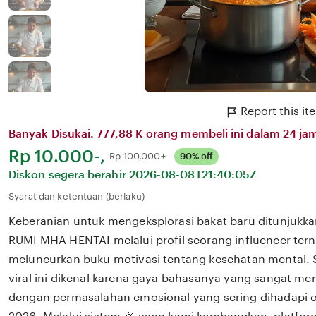
Report this i
Banyak Disukai. 777,88 K orang membeli ini dalam 24 jam
Harga:
Rp 10.000-,
Normal:
Rp 100,000+
90% off
Diskon segera berahir
2026-08-08T21:40:05Z
Syarat dan ketentuan (berlaku)
Keberanian untuk mengeksplorasi bakat baru ditunjukka
RUMI MHA HENTAI melalui profil seorang influencer ter
meluncurkan buku motivasi tentang kesehatan mental.
viral ini dikenal karena gaya bahasanya yang sangat m
dengan permasalahan emosional yang sering dihadapi ol