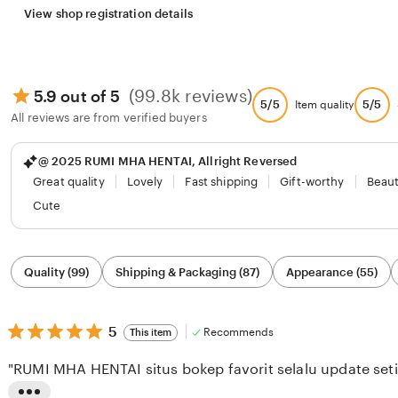
View shop registration details
(99.8k reviews)
5.9 out of 5
5/5
5/5
Item quality
All reviews are from verified buyers
@ 2025 RUMI MHA HENTAI, Allright Reversed
Great quality
Lovely
Fast shipping
Gift-worthy
Beaut
Cute
Filter
Quality (99)
Shipping & Packaging (87)
Appearance (55)
by
category
5
5
Recommends
This item
out
of
"RUMI MHA HENTAI situs bokep favorit selalu update seti
5
stars