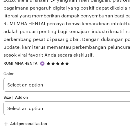
2026. Melalui sistem 🎉 yang kami kembangkan, platfor
bagaimana pengaruh digital yang positif dapat dikelola
literasi yang memberikan dampak penyembuhan bagi 
RUMI MHA HENTAI percaya bahwa kemandirian intelektua
adalah pondasi penting bagi kemajuan industri kreatif 
berkembang pesat di pasar global. Dengan dukungan po
update, kami terus memantau perkembangan peluncuran 
sosok viral favorit Anda secara eksklusif.
5
RUMI MHA HENTAI
out
of
Color
5
stars
Size ∣ Add on
Add personalization