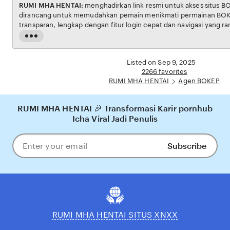
RUMI MHA HENTAI:
menghadirkan link resmi untuk akses situs BOKEP. Platform ini
dirancang untuk memudahkan pemain menikmati permainan BOKEP dengan aman dan
transparan, lengkap dengan fitur login cepat dan navigasi yang ramah pengguna. Setiap
transaksi dijamin aman, sementara update hasil dan informasi permainan selalu tersedia
Read
secara real-time. Dengan RUMI MHA HENTAI, pengguna bisa merasakan pengalaman
the
bermain Eporner yang nyaman, adil, dan terpercaya, menjadikannya pilihan utama bagi
full
Listed on Sep 9, 2025
pecinta BOKEP online di Indonesia.
description
2266 favorites
RUMI MHA HENTAI
Agen BOKEP
RUMI MHA HENTAI 🎉 Transformasi Karir pornhub
Icha Viral Jadi Penulis
Subscribe
Enter
your
email
RUMI MHA HENTAI SITUS XNXX