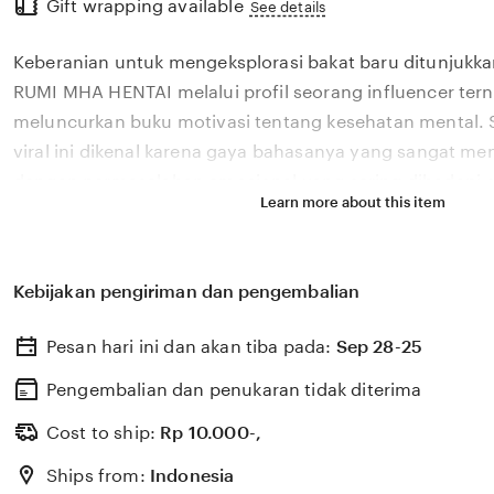
Gift wrapping available
the
See details
full
Keberanian untuk mengeksplorasi bakat baru ditunjukka
description
RUMI MHA HENTAI melalui profil seorang influencer ter
meluncurkan buku motivasi tentang kesehatan mental.
viral ini dikenal karena gaya bahasanya yang sangat m
dengan permasalahan emosional yang sering dihadapi ol
Learn more about this item
2026. Melalui sistem 🎉 yang kami kembangkan, platfor
bagaimana pengaruh digital yang positif dapat dikelola
literasi yang memberikan dampak penyembuhan bagi 
Kebijakan pengiriman dan pengembalian
RUMI MHA HENTAI percaya bahwa kemandirian intelektua
adalah pondasi penting bagi kemajuan industri kreatif 
Pesan hari ini dan akan tiba pada:
Sep 28-25
berkembang pesat di pasar global. Dengan dukungan po
update, kami terus memantau perkembangan peluncuran 
Pengembalian dan penukaran tidak diterima
sosok viral favorit Anda secara eksklusif.
Cost to ship:
Rp
10.000-,
Ships from:
Indonesia