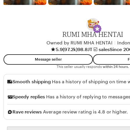
b
y
A
l
i
RUMI MHA HENTAI
k
Owned by RUMI MHA HENTAI
|
Indon
o
5.9
(97.2k)
98.8JT ☑️ sales
Since 2
l
Message seller
F
o
This seller usually responds
within 24 hours.
Smooth shipping
Has a history of shipping on time w
Speedy replies
Has a history of replying to messages
Rave reviews
Average review rating is 4.8 or higher.