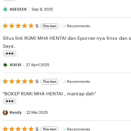
L
i
ASESEEK
Sep 9, 2025
s
5
t
5
Recommends
This item
out
i
of
Situs link RUMI MHA HENTAI dan Eporner nya Xnxx dan se
5
n
stars
Saya.
g
r
L
e
i
XIXIXI
27 April 2025
v
s
i
5
t
5
Recommends
This item
out
e
i
of
"BOKEP RUMI MHA HENTAI , mantap dah"
5
w
n
stars
b
g
L
y
r
i
Rendy
22 Mei 2025
A
e
s
S
v
5
t
5
Recommends
This item