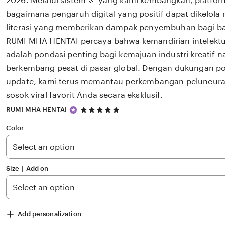
2026. Melalui sistem 🎉 yang kami kembangkan, platfor
bagaimana pengaruh digital yang positif dapat dikelola
literasi yang memberikan dampak penyembuhan bagi 
RUMI MHA HENTAI percaya bahwa kemandirian intelektua
adalah pondasi penting bagi kemajuan industri kreatif 
berkembang pesat di pasar global. Dengan dukungan po
update, kami terus memantau perkembangan peluncuran 
sosok viral favorit Anda secara eksklusif.
5
RUMI MHA HENTAI
out
of
Color
5
stars
Size ∣ Add on
Add personalization