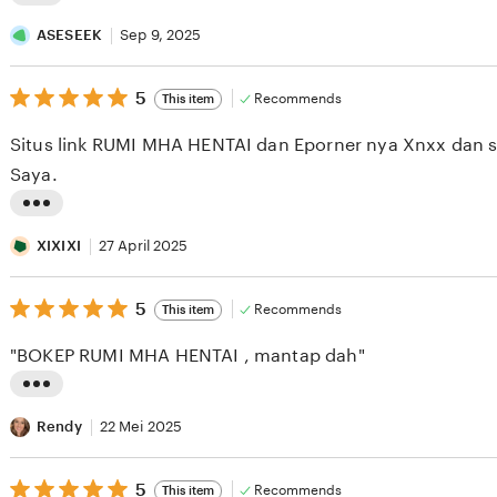
L
i
ASESEEK
Sep 9, 2025
s
5
t
5
Recommends
This item
out
i
of
Situs link RUMI MHA HENTAI dan Eporner nya Xnxx dan se
5
n
stars
Saya.
g
r
L
e
i
XIXIXI
27 April 2025
v
s
i
5
t
5
Recommends
This item
out
e
i
of
"BOKEP RUMI MHA HENTAI , mantap dah"
5
w
n
stars
b
g
L
y
r
i
Rendy
22 Mei 2025
A
e
s
S
v
5
t
5
Recommends
This item