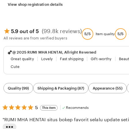
View shop registration details
(99.8k reviews)
5.9 out of 5
5/5
5/5
Item quality
All reviews are from verified buyers
@ 2025 RUMI MHA HENTAI, Allright Reversed
Great quality
Lovely
Fast shipping
Gift-worthy
Beaut
Cute
Filter
Quality (99)
Shipping & Packaging (87)
Appearance (55)
by
category
5
5
Recommends
This item
out
of
"RUMI MHA HENTAI situs bokep favorit selalu update seti
5
stars