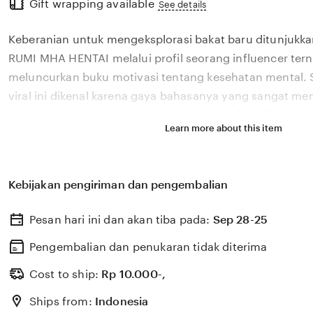
Gift wrapping available
the
See details
full
Keberanian untuk mengeksplorasi bakat baru ditunjukka
description
RUMI MHA HENTAI melalui profil seorang influencer ter
meluncurkan buku motivasi tentang kesehatan mental.
viral ini dikenal karena gaya bahasanya yang sangat m
dengan permasalahan emosional yang sering dihadapi ol
Learn more about this item
2026. Melalui sistem 🎉 yang kami kembangkan, platfor
bagaimana pengaruh digital yang positif dapat dikelola
literasi yang memberikan dampak penyembuhan bagi 
Kebijakan pengiriman dan pengembalian
RUMI MHA HENTAI percaya bahwa kemandirian intelektua
adalah pondasi penting bagi kemajuan industri kreatif 
Pesan hari ini dan akan tiba pada:
Sep 28-25
berkembang pesat di pasar global. Dengan dukungan po
update, kami terus memantau perkembangan peluncuran 
Pengembalian dan penukaran tidak diterima
sosok viral favorit Anda secara eksklusif.
Cost to ship:
Rp
10.000-,
Ships from:
Indonesia