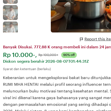
Report this i
Banyak Disukai. 777,88 K orang membeli ini dalam 24 jam
Harga:
Rp 10.000-,
Normal:
Rp 100,000+
90% off
Diskon segera berahir
2026-08-07T01:44:31Z
Syarat dan ketentuan (berlaku)
Keberanian untuk mengeksplorasi bakat baru ditunjukka
RUMI MHA HENTAI melalui profil seorang influencer ter
meluncurkan buku motivasi tentang kesehatan mental.
viral ini dikenal karena gaya bahasanya yang sangat m
dengan permasalahan emosional yang sering dihadapi ol