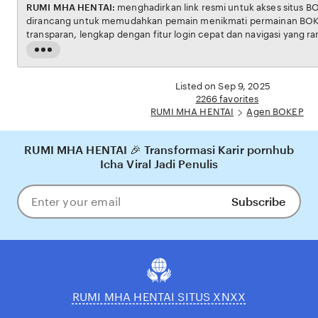
RUMI MHA HENTAI:
menghadirkan link resmi untuk akses situs BOKEP. Platform ini
dirancang untuk memudahkan pemain menikmati permainan BOKEP dengan aman dan
transparan, lengkap dengan fitur login cepat dan navigasi yang ramah pengguna. Setiap
transaksi dijamin aman, sementara update hasil dan informasi permainan selalu tersedia
Read
secara real-time. Dengan RUMI MHA HENTAI, pengguna bisa merasakan pengalaman
the
bermain Eporner yang nyaman, adil, dan terpercaya, menjadikannya pilihan utama bagi
full
Listed on Sep 9, 2025
pecinta BOKEP online di Indonesia.
description
2266 favorites
RUMI MHA HENTAI
Agen BOKEP
RUMI MHA HENTAI 🎉 Transformasi Karir pornhub
Icha Viral Jadi Penulis
Subscribe
Enter
your
email
RUMI MHA HENTAI SITUS XNXX