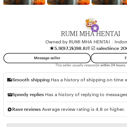
b
y
A
l
i
RUMI MHA HENTAI
k
Owned by RUMI MHA HENTAI
|
Indon
o
5.9
(97.2k)
98.8JT ☑️ sales
Since 2
l
Message seller
F
o
This seller usually responds
within 24 hours.
Smooth shipping
Has a history of shipping on time w
Speedy replies
Has a history of replying to messages
Rave reviews
Average review rating is 4.8 or higher.