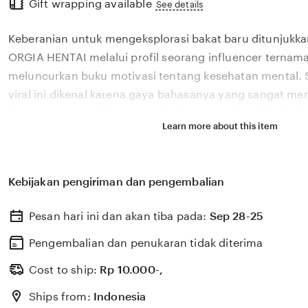
Gift wrapping available
the
See details
full
Keberanian untuk mengeksplorasi bakat baru ditunjukka
description
ORGIA HENTAI melalui profil seorang influencer ternama
meluncurkan buku motivasi tentang kesehatan mental. 
viral ini dikenal karena gaya bahasanya yang sangat m
dengan permasalahan emosional yang sering dihadapi ol
Learn more about this item
2026. Melalui sistem 🔥 yang kami kembangkan, platfor
bagaimana pengaruh digital yang positif dapat dikelola
literasi yang memberikan dampak penyembuhan bagi 
Kebijakan pengiriman dan pengembalian
ORGIA HENTAI percaya bahwa kemandirian intelektual p
adalah pondasi penting bagi kemajuan industri kreatif 
Pesan hari ini dan akan tiba pada:
Sep 28-25
berkembang pesat di pasar global. Dengan dukungan xv
update, kami terus memantau perkembangan peluncuran 
Pengembalian dan penukaran tidak diterima
sosok viral favorit Anda secara eksklusif.
Cost to ship:
Rp
10.000-,
Ships from:
Indonesia