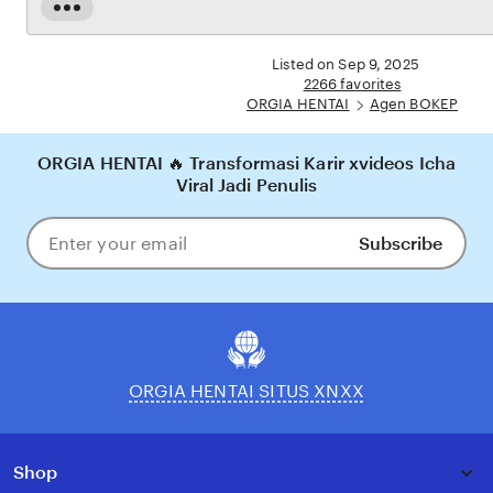
dijamin aman, sementara update hasil dan informasi permainan selalu tersedia secara real-
Read
time. Dengan ORGIA HENTAI, pengguna bisa merasakan pengalaman bermain Eporner
the
yang nyaman, adil, dan terpercaya, menjadikannya pilihan utama bagi pecinta BOKEP
full
Listed on Sep 9, 2025
online di Indonesia.
description
2266 favorites
ORGIA HENTAI
Agen BOKEP
ORGIA HENTAI 🔥 Transformasi Karir xvideos Icha
Viral Jadi Penulis
Subscribe
Enter
your
email
ORGIA HENTAI SITUS XNXX
Shop