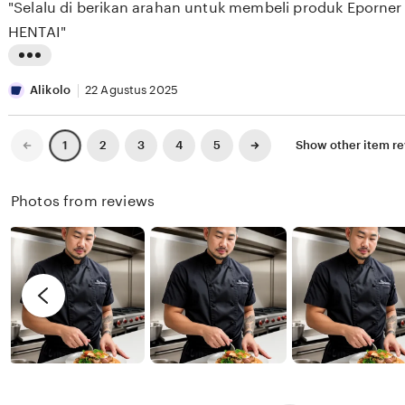
"Selalu di berikan arahan untuk membeli produk Eporner
5
E
e
n
stars
HENTAI"
S
w
g
E
b
r
L
E
y
e
i
Alikolo
22 Agustus 2025
K
X
v
s
I
i
t
Previous
Next
2
3
4
5
Show other item r
1
page
page
X
e
i
I
w
n
Photos from reviews
X
b
g
I
y
r
R
e
e
v
n
i
d
e
y
w
b