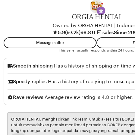
y
A
ORGIA HENTAI
l
i
Owned by ORGIA HENTAI
|
Indones
5.9
(97.2k)
98.8JT ☑️ sales
Since 2
k
o
Message seller
F
l
This seller usually responds
within 24 hours.
o
Smooth shipping
Has a history of shipping on time w
Speedy replies
Has a history of replying to messages
Rave reviews
Average review rating is 4.8 or higher.
ORGIA HENTAI:
menghadirkan link resmi untuk akses situs BOKEP. Platform ini dirancang
untuk memudahkan pemain menikmati permainan BOKEP dengan aman dan transparan,
lengkap dengan fitur login cepat dan navigasi yang ramah pengguna. Setiap transaksi