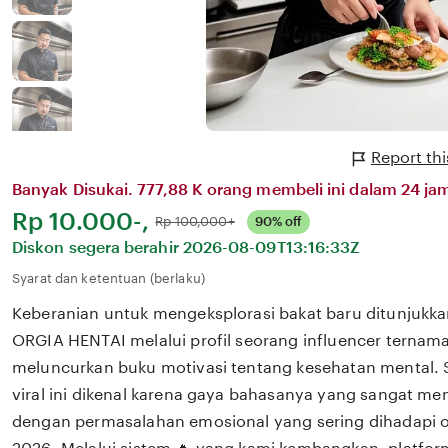
Report th
Banyak Disukai. 777,88 K orang membeli ini dalam 24 jam
Harga:
Rp 10.000-,
Normal:
Rp 100,000+
90% off
Diskon segera berahir
2026-08-09T13:16:33Z
Syarat dan ketentuan (berlaku)
Keberanian untuk mengeksplorasi bakat baru ditunjukka
ORGIA HENTAI melalui profil seorang influencer ternama
meluncurkan buku motivasi tentang kesehatan mental. 
viral ini dikenal karena gaya bahasanya yang sangat m
dengan permasalahan emosional yang sering dihadapi ol