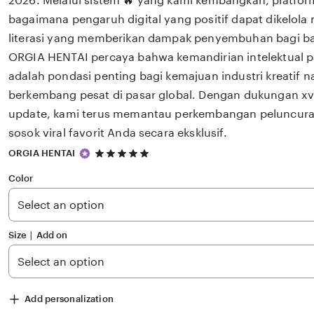
2026. Melalui sistem 🔥 yang kami kembangkan, platfor
bagaimana pengaruh digital yang positif dapat dikelola
literasi yang memberikan dampak penyembuhan bagi 
ORGIA HENTAI percaya bahwa kemandirian intelektual p
adalah pondasi penting bagi kemajuan industri kreatif 
berkembang pesat di pasar global. Dengan dukungan xv
update, kami terus memantau perkembangan peluncuran 
sosok viral favorit Anda secara eksklusif.
5
ORGIA HENTAI
out
of
Color
5
stars
Size ∣ Add on
Add personalization