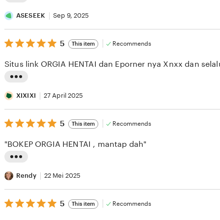
L
i
ASESEEK
Sep 9, 2025
s
5
t
5
Recommends
This item
out
i
of
Situs link ORGIA HENTAI dan Eporner nya Xnxx dan selal
5
n
stars
g
L
r
i
XIXIXI
27 April 2025
e
s
v
5
t
5
Recommends
This item
out
i
i
of
"BOKEP ORGIA HENTAI , mantap dah"
5
e
n
stars
w
g
L
b
r
i
Rendy
22 Mei 2025
y
e
s
A
v
5
t
5
Recommends
This item
out
S
i
i
of