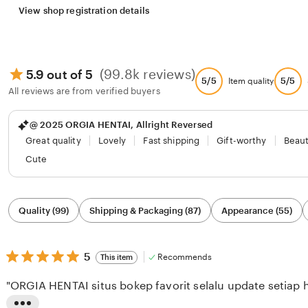
View shop registration details
(99.8k reviews)
5.9 out of 5
5/5
5/5
Item quality
All reviews are from verified buyers
@ 2025 ORGIA HENTAI, Allright Reversed
Great quality
Lovely
Fast shipping
Gift-worthy
Beaut
Cute
Filter
Quality (99)
Shipping & Packaging (87)
Appearance (55)
by
category
5
5
Recommends
This item
out
of
"ORGIA HENTAI situs bokep favorit selalu update setiap h
5
stars