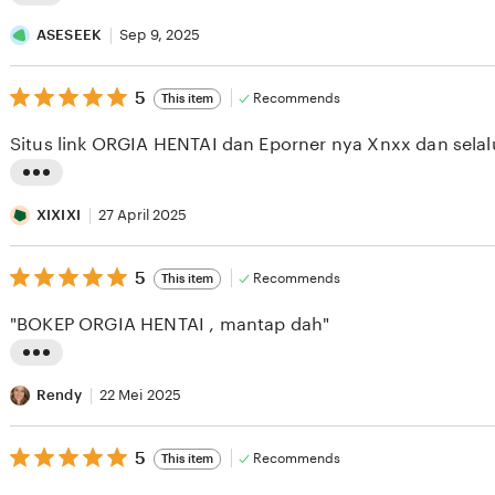
L
i
ASESEEK
Sep 9, 2025
s
5
t
5
Recommends
This item
out
i
of
Situs link ORGIA HENTAI dan Eporner nya Xnxx dan selal
5
n
stars
g
L
r
i
XIXIXI
27 April 2025
e
s
v
5
t
5
Recommends
This item
out
i
i
of
"BOKEP ORGIA HENTAI , mantap dah"
5
e
n
stars
w
g
L
b
r
i
Rendy
22 Mei 2025
y
e
s
A
v
5
t
5
Recommends
This item
out
S
i
i
of