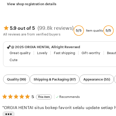
View shop registration details
(99.8k reviews)
5.9 out of 5
5/5
5/5
Item quality
All reviews are from verified buyers
@ 2025 ORGIA HENTAI, Allright Reversed
Great quality
Lovely
Fast shipping
Gift-worthy
Beaut
Cute
Filter
Quality (99)
Shipping & Packaging (87)
Appearance (55)
by
category
5
5
Recommends
This item
out
of
"ORGIA HENTAI situs bokep favorit selalu update setiap h
5
stars