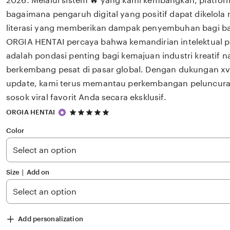
2026. Melalui sistem 🔥 yang kami kembangkan, platfor
bagaimana pengaruh digital yang positif dapat dikelola
literasi yang memberikan dampak penyembuhan bagi 
ORGIA HENTAI percaya bahwa kemandirian intelektual p
adalah pondasi penting bagi kemajuan industri kreatif 
berkembang pesat di pasar global. Dengan dukungan xv
update, kami terus memantau perkembangan peluncuran 
sosok viral favorit Anda secara eksklusif.
5
ORGIA HENTAI
out
of
Color
5
stars
Size ∣ Add on
Add personalization