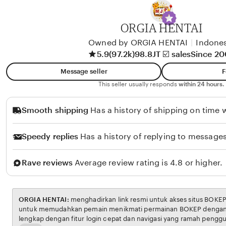
y
A
ORGIA HENTAI
l
i
Owned by ORGIA HENTAI
|
Indones
5.9
(97.2k)
98.8JT ☑️ sales
Since 2
k
o
Message seller
F
l
This seller usually responds
within 24 hours.
o
Smooth shipping
Has a history of shipping on time w
Speedy replies
Has a history of replying to messages
Rave reviews
Average review rating is 4.8 or higher.
ORGIA HENTAI:
menghadirkan link resmi untuk akses situs BOKEP. Platform ini dirancang
untuk memudahkan pemain menikmati permainan BOKEP dengan aman dan transparan,
lengkap dengan fitur login cepat dan navigasi yang ramah pengguna. Setiap transaksi