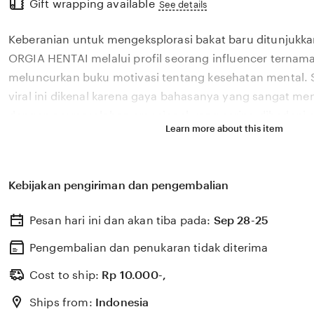
Gift wrapping available
the
See details
full
Keberanian untuk mengeksplorasi bakat baru ditunjukka
description
ORGIA HENTAI melalui profil seorang influencer ternama
meluncurkan buku motivasi tentang kesehatan mental. 
viral ini dikenal karena gaya bahasanya yang sangat m
dengan permasalahan emosional yang sering dihadapi ol
Learn more about this item
2026. Melalui sistem 🔥 yang kami kembangkan, platfor
bagaimana pengaruh digital yang positif dapat dikelola
literasi yang memberikan dampak penyembuhan bagi 
Kebijakan pengiriman dan pengembalian
ORGIA HENTAI percaya bahwa kemandirian intelektual p
adalah pondasi penting bagi kemajuan industri kreatif 
Pesan hari ini dan akan tiba pada:
Sep 28-25
berkembang pesat di pasar global. Dengan dukungan xv
update, kami terus memantau perkembangan peluncuran 
Pengembalian dan penukaran tidak diterima
sosok viral favorit Anda secara eksklusif.
Cost to ship:
Rp
10.000-,
Ships from:
Indonesia