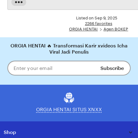
dijamin aman, sementara update hasil dan informasi permainan selalu tersedia secara real-
Read
time. Dengan ORGIA HENTAI, pengguna bisa merasakan pengalaman bermain Eporner
the
yang nyaman, adil, dan terpercaya, menjadikannya pilihan utama bagi pecinta BOKEP
full
Listed on Sep 9, 2025
online di Indonesia.
description
2266 favorites
ORGIA HENTAI
Agen BOKEP
ORGIA HENTAI 🔥 Transformasi Karir xvideos Icha
Viral Jadi Penulis
Subscribe
Enter
your
email
ORGIA HENTAI SITUS XNXX
Shop