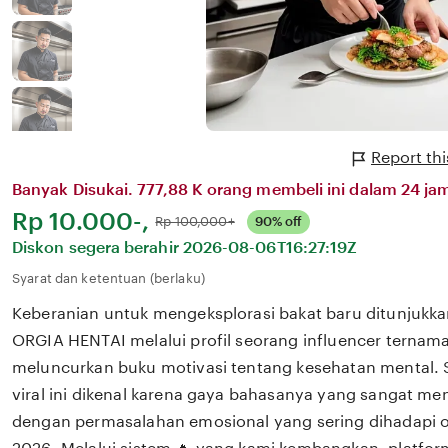
Report th
Banyak Disukai. 777,88 K orang membeli ini dalam 24 jam
Harga:
Rp 10.000-,
Normal:
Rp 100,000+
90% off
Diskon segera berahir
2026-08-06T16:27:19Z
Syarat dan ketentuan (berlaku)
Keberanian untuk mengeksplorasi bakat baru ditunjukka
ORGIA HENTAI melalui profil seorang influencer ternama
meluncurkan buku motivasi tentang kesehatan mental. 
viral ini dikenal karena gaya bahasanya yang sangat m
dengan permasalahan emosional yang sering dihadapi ol