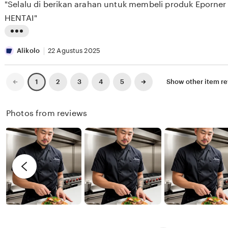
"Selalu di berikan arahan untuk membeli produk Eporner
5
E
e
n
stars
HENTAI"
S
w
g
E
b
r
L
E
y
e
i
Alikolo
22 Agustus 2025
K
X
v
s
I
i
t
Previous
Next
2
3
4
5
Show other item r
1
page
page
X
e
i
I
w
n
Photos from reviews
X
b
g
I
y
r
R
e
e
v
n
i
d
e
y
w
b