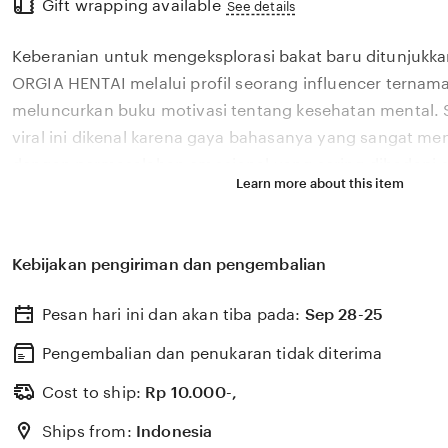
Gift wrapping available
the
See details
full
Keberanian untuk mengeksplorasi bakat baru ditunjukka
description
ORGIA HENTAI melalui profil seorang influencer ternama
meluncurkan buku motivasi tentang kesehatan mental. 
viral ini dikenal karena gaya bahasanya yang sangat m
dengan permasalahan emosional yang sering dihadapi ol
Learn more about this item
2026. Melalui sistem 🔥 yang kami kembangkan, platfor
bagaimana pengaruh digital yang positif dapat dikelola
literasi yang memberikan dampak penyembuhan bagi 
Kebijakan pengiriman dan pengembalian
ORGIA HENTAI percaya bahwa kemandirian intelektual p
adalah pondasi penting bagi kemajuan industri kreatif 
Pesan hari ini dan akan tiba pada:
Sep 28-25
berkembang pesat di pasar global. Dengan dukungan xv
update, kami terus memantau perkembangan peluncuran 
Pengembalian dan penukaran tidak diterima
sosok viral favorit Anda secara eksklusif.
Cost to ship:
Rp
10.000-,
Ships from:
Indonesia