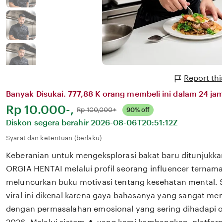
Report th
Banyak Disukai. 777,88 K orang membeli ini dalam 24 jam
Harga:
Rp 10.000-,
Normal:
Rp 100,000+
90% off
Diskon segera berahir
2026-08-06T20:51:12Z
Syarat dan ketentuan (berlaku)
Keberanian untuk mengeksplorasi bakat baru ditunjukka
ORGIA HENTAI melalui profil seorang influencer ternama
meluncurkan buku motivasi tentang kesehatan mental. 
viral ini dikenal karena gaya bahasanya yang sangat m
dengan permasalahan emosional yang sering dihadapi ol