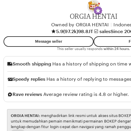
y
A
ORGIA HENTAI
l
i
Owned by ORGIA HENTAI
|
Indones
5.9
(97.2k)
98.8JT ☑️ sales
Since 2
k
o
Message seller
F
l
This seller usually responds
within 24 hours.
o
Smooth shipping
Has a history of shipping on time w
Speedy replies
Has a history of replying to messages
Rave reviews
Average review rating is 4.8 or higher.
ORGIA HENTAI:
menghadirkan link resmi untuk akses situs BOKEP. Platform ini dirancang
untuk memudahkan pemain menikmati permainan BOKEP dengan aman dan transparan,
lengkap dengan fitur login cepat dan navigasi yang ramah pengguna. Setiap transaksi