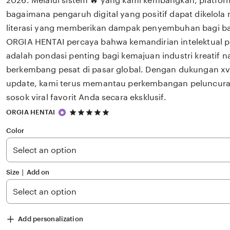
2026. Melalui sistem 🔥 yang kami kembangkan, platfor
bagaimana pengaruh digital yang positif dapat dikelola
literasi yang memberikan dampak penyembuhan bagi 
ORGIA HENTAI percaya bahwa kemandirian intelektual p
adalah pondasi penting bagi kemajuan industri kreatif 
berkembang pesat di pasar global. Dengan dukungan xv
update, kami terus memantau perkembangan peluncuran 
sosok viral favorit Anda secara eksklusif.
5
ORGIA HENTAI
out
of
Color
5
stars
Size ∣ Add on
Add personalization