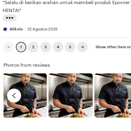
"Selalu di berikan arahan untuk membeli produk Eporner
5
E
e
n
stars
HENTAI"
S
w
g
E
b
r
L
E
y
e
i
Alikolo
22 Agustus 2025
K
X
v
s
I
i
t
Previous
Next
2
3
4
5
Show other item r
1
page
page
X
e
i
I
w
n
Photos from reviews
X
b
g
I
y
r
R
e
e
v
n
i
d
e
y
w
b