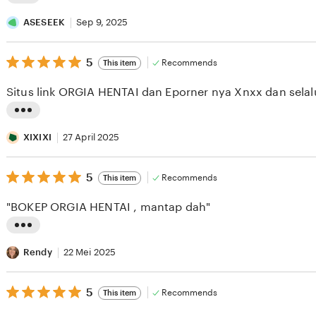
L
i
ASESEEK
Sep 9, 2025
s
5
t
5
Recommends
This item
out
i
of
Situs link ORGIA HENTAI dan Eporner nya Xnxx dan selal
5
n
stars
g
L
r
i
XIXIXI
27 April 2025
e
s
v
5
t
5
Recommends
This item
out
i
i
of
"BOKEP ORGIA HENTAI , mantap dah"
5
e
n
stars
w
g
L
b
r
i
Rendy
22 Mei 2025
y
e
s
A
v
5
t
5
Recommends
This item
out
S
i
i
of