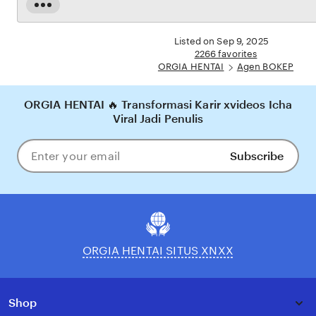
dijamin aman, sementara update hasil dan informasi permainan selalu tersedia secara real-
Read
time. Dengan ORGIA HENTAI, pengguna bisa merasakan pengalaman bermain Eporner
the
yang nyaman, adil, dan terpercaya, menjadikannya pilihan utama bagi pecinta BOKEP
full
Listed on Sep 9, 2025
online di Indonesia.
description
2266 favorites
ORGIA HENTAI
Agen BOKEP
ORGIA HENTAI 🔥 Transformasi Karir xvideos Icha
Viral Jadi Penulis
Subscribe
Enter
your
email
ORGIA HENTAI SITUS XNXX
Shop