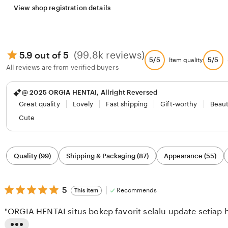
View shop registration details
(99.8k reviews)
5.9 out of 5
5/5
5/5
Item quality
All reviews are from verified buyers
@ 2025 ORGIA HENTAI, Allright Reversed
Great quality
Lovely
Fast shipping
Gift-worthy
Beaut
Cute
Filter
Quality (99)
Shipping & Packaging (87)
Appearance (55)
by
category
5
5
Recommends
This item
out
of
"ORGIA HENTAI situs bokep favorit selalu update setiap h
5
stars