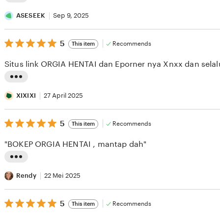
L
i
ASESEEK
Sep 9, 2025
s
5
t
5
Recommends
This item
out
i
of
Situs link ORGIA HENTAI dan Eporner nya Xnxx dan selal
5
n
stars
g
L
r
i
XIXIXI
27 April 2025
e
s
v
5
t
5
Recommends
This item
out
i
i
of
"BOKEP ORGIA HENTAI , mantap dah"
5
e
n
stars
w
g
L
b
r
i
Rendy
22 Mei 2025
y
e
s
A
v
5
t
5
Recommends
This item
out
S
i
i
of