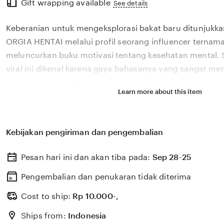
Gift wrapping available
the
See details
full
Keberanian untuk mengeksplorasi bakat baru ditunjukka
description
ORGIA HENTAI melalui profil seorang influencer ternama
meluncurkan buku motivasi tentang kesehatan mental. 
viral ini dikenal karena gaya bahasanya yang sangat m
dengan permasalahan emosional yang sering dihadapi ol
Learn more about this item
2026. Melalui sistem 🔥 yang kami kembangkan, platfor
bagaimana pengaruh digital yang positif dapat dikelola
literasi yang memberikan dampak penyembuhan bagi 
Kebijakan pengiriman dan pengembalian
ORGIA HENTAI percaya bahwa kemandirian intelektual p
adalah pondasi penting bagi kemajuan industri kreatif 
Pesan hari ini dan akan tiba pada:
Sep 28-25
berkembang pesat di pasar global. Dengan dukungan xv
update, kami terus memantau perkembangan peluncuran 
Pengembalian dan penukaran tidak diterima
sosok viral favorit Anda secara eksklusif.
Cost to ship:
Rp
10.000-,
Ships from:
Indonesia