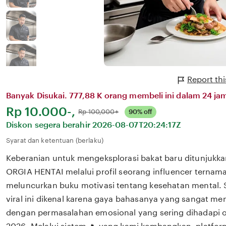
Report th
Banyak Disukai. 777,88 K orang membeli ini dalam 24 jam
Harga:
Rp 10.000-,
Normal:
Rp 100,000+
90% off
Diskon segera berahir
2026-08-07T20:24:17Z
Syarat dan ketentuan (berlaku)
Keberanian untuk mengeksplorasi bakat baru ditunjukka
ORGIA HENTAI melalui profil seorang influencer ternama
meluncurkan buku motivasi tentang kesehatan mental. 
viral ini dikenal karena gaya bahasanya yang sangat m
dengan permasalahan emosional yang sering dihadapi ol