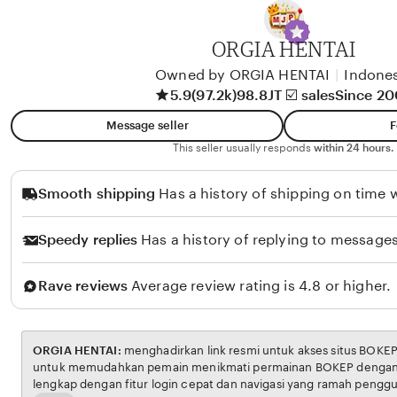
y
A
ORGIA HENTAI
l
i
Owned by ORGIA HENTAI
|
Indones
5.9
(97.2k)
98.8JT ☑️ sales
Since 2
k
o
Message seller
F
l
This seller usually responds
within 24 hours.
o
Smooth shipping
Has a history of shipping on time w
Speedy replies
Has a history of replying to messages
Rave reviews
Average review rating is 4.8 or higher.
ORGIA HENTAI:
menghadirkan link resmi untuk akses situs BOKEP. Platform ini dirancang
untuk memudahkan pemain menikmati permainan BOKEP dengan aman dan transparan,
lengkap dengan fitur login cepat dan navigasi yang ramah pengguna. Setiap transaksi