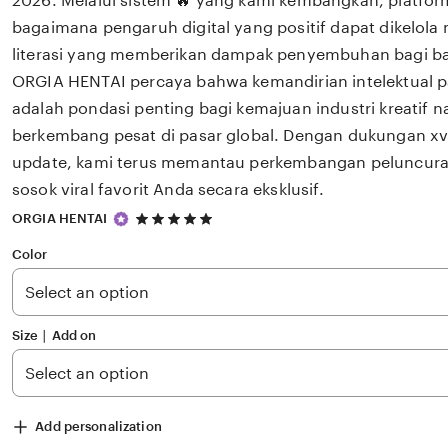
2026. Melalui sistem 🔥 yang kami kembangkan, platfor
bagaimana pengaruh digital yang positif dapat dikelola
literasi yang memberikan dampak penyembuhan bagi 
ORGIA HENTAI percaya bahwa kemandirian intelektual p
adalah pondasi penting bagi kemajuan industri kreatif 
berkembang pesat di pasar global. Dengan dukungan xv
update, kami terus memantau perkembangan peluncuran 
sosok viral favorit Anda secara eksklusif.
5
ORGIA HENTAI
out
of
Color
5
stars
Size ∣ Add on
Add personalization