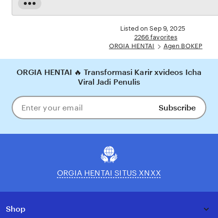
dijamin aman, sementara update hasil dan informasi permainan selalu tersedia secara real-
Read
time. Dengan ORGIA HENTAI, pengguna bisa merasakan pengalaman bermain Eporner
the
yang nyaman, adil, dan terpercaya, menjadikannya pilihan utama bagi pecinta BOKEP
full
Listed on Sep 9, 2025
online di Indonesia.
description
2266 favorites
ORGIA HENTAI
Agen BOKEP
ORGIA HENTAI 🔥 Transformasi Karir xvideos Icha
Viral Jadi Penulis
Subscribe
Enter
your
email
ORGIA HENTAI SITUS XNXX
Shop