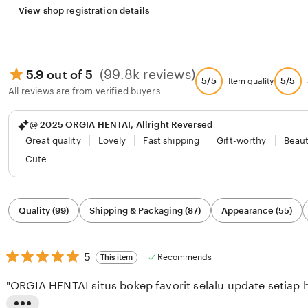
View shop registration details
(99.8k reviews)
5.9 out of 5
5/5
5/5
Item quality
All reviews are from verified buyers
@ 2025 ORGIA HENTAI, Allright Reversed
Great quality
Lovely
Fast shipping
Gift-worthy
Beaut
Cute
Filter
Quality (99)
Shipping & Packaging (87)
Appearance (55)
by
category
5
5
Recommends
This item
out
of
"ORGIA HENTAI situs bokep favorit selalu update setiap h
5
stars