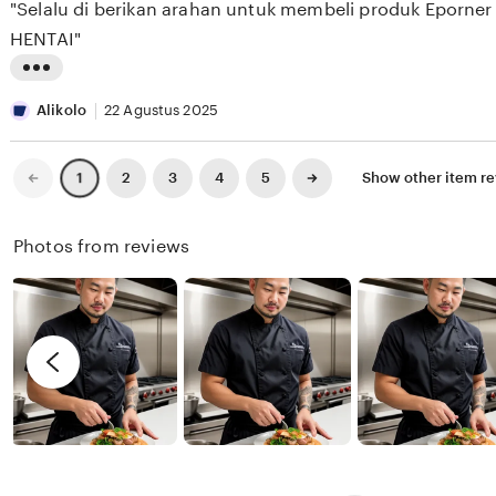
"Selalu di berikan arahan untuk membeli produk Eporner
5
E
e
n
stars
HENTAI"
S
w
g
E
b
r
L
E
y
e
i
Alikolo
22 Agustus 2025
K
X
v
s
I
i
t
Previous
Next
2
3
4
5
Show other item r
1
page
page
X
e
i
I
w
n
Photos from reviews
X
b
g
I
y
r
R
e
e
v
n
i
d
e
y
w
b