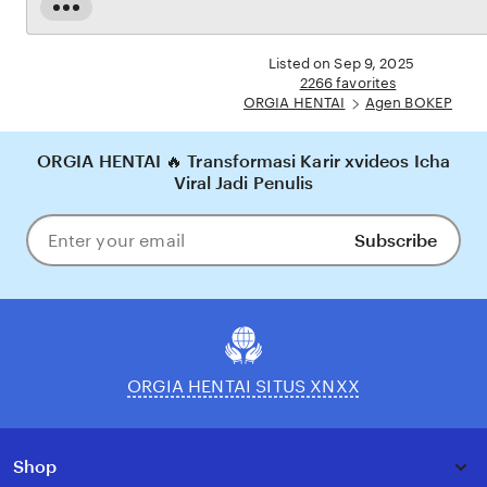
dijamin aman, sementara update hasil dan informasi permainan selalu tersedia secara real-
Read
time. Dengan ORGIA HENTAI, pengguna bisa merasakan pengalaman bermain Eporner
the
yang nyaman, adil, dan terpercaya, menjadikannya pilihan utama bagi pecinta BOKEP
full
Listed on Sep 9, 2025
online di Indonesia.
description
2266 favorites
ORGIA HENTAI
Agen BOKEP
ORGIA HENTAI 🔥 Transformasi Karir xvideos Icha
Viral Jadi Penulis
Subscribe
Enter
your
email
ORGIA HENTAI SITUS XNXX
Shop