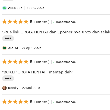
L
i
ASESEEK
Sep 9, 2025
s
5
t
5
Recommends
This item
out
i
of
Situs link ORGIA HENTAI dan Eporner nya Xnxx dan selal
5
n
stars
g
L
r
i
XIXIXI
27 April 2025
e
s
v
5
t
5
Recommends
This item
out
i
i
of
"BOKEP ORGIA HENTAI , mantap dah"
5
e
n
stars
w
g
L
b
r
i
Rendy
22 Mei 2025
y
e
s
A
v
5
t
5
Recommends
This item
out
S
i
i
of