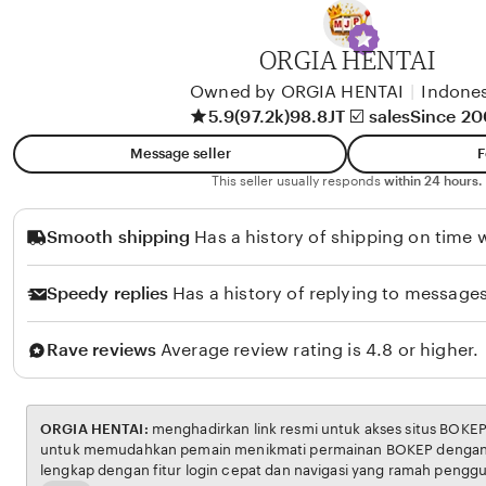
y
A
ORGIA HENTAI
l
i
Owned by ORGIA HENTAI
|
Indones
5.9
(97.2k)
98.8JT ☑️ sales
Since 2
k
o
Message seller
F
l
This seller usually responds
within 24 hours.
o
Smooth shipping
Has a history of shipping on time w
Speedy replies
Has a history of replying to messages
Rave reviews
Average review rating is 4.8 or higher.
ORGIA HENTAI:
menghadirkan link resmi untuk akses situs BOKEP. Platform ini dirancang
untuk memudahkan pemain menikmati permainan BOKEP dengan aman dan transparan,
lengkap dengan fitur login cepat dan navigasi yang ramah pengguna. Setiap transaksi