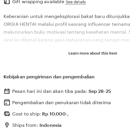
Gift wrapping available
the
See details
full
Keberanian untuk mengeksplorasi bakat baru ditunjukka
description
ORGIA HENTAI melalui profil seorang influencer ternama
meluncurkan buku motivasi tentang kesehatan mental. 
viral ini dikenal karena gaya bahasanya yang sangat m
dengan permasalahan emosional yang sering dihadapi ol
Learn more about this item
2026. Melalui sistem 🔥 yang kami kembangkan, platfor
bagaimana pengaruh digital yang positif dapat dikelola
literasi yang memberikan dampak penyembuhan bagi 
Kebijakan pengiriman dan pengembalian
ORGIA HENTAI percaya bahwa kemandirian intelektual p
adalah pondasi penting bagi kemajuan industri kreatif 
Pesan hari ini dan akan tiba pada:
Sep 28-25
berkembang pesat di pasar global. Dengan dukungan xv
update, kami terus memantau perkembangan peluncuran 
Pengembalian dan penukaran tidak diterima
sosok viral favorit Anda secara eksklusif.
Cost to ship:
Rp
10.000-,
Ships from:
Indonesia