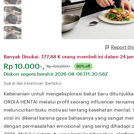
Report th
Banyak Disukai. 777,88 K orang membeli ini dalam 24 jam
Harga:
Rp 10.000-,
Normal:
Rp 100,000+
90% off
Diskon segera berahir
2026-08-06T11:30:58Z
Syarat dan ketentuan (berlaku)
Keberanian untuk mengeksplorasi bakat baru ditunjukka
ORGIA HENTAI melalui profil seorang influencer ternama
meluncurkan buku motivasi tentang kesehatan mental. 
viral ini dikenal karena gaya bahasanya yang sangat m
dengan permasalahan emosional yang sering dihadapi ol