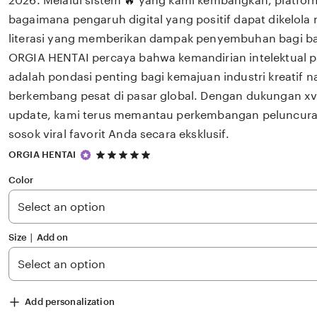
2026. Melalui sistem 🔥 yang kami kembangkan, platfor
bagaimana pengaruh digital yang positif dapat dikelola
literasi yang memberikan dampak penyembuhan bagi 
ORGIA HENTAI percaya bahwa kemandirian intelektual p
adalah pondasi penting bagi kemajuan industri kreatif 
berkembang pesat di pasar global. Dengan dukungan xv
update, kami terus memantau perkembangan peluncuran 
sosok viral favorit Anda secara eksklusif.
5
ORGIA HENTAI
out
of
Color
5
stars
Size ∣ Add on
Add personalization