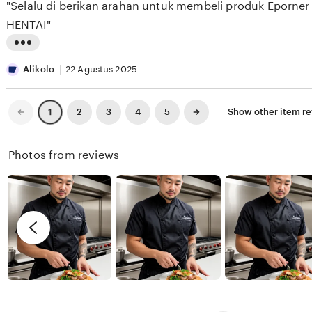
"Selalu di berikan arahan untuk membeli produk Eporner
5
E
e
n
stars
HENTAI"
S
w
g
E
b
r
L
E
y
e
i
Alikolo
22 Agustus 2025
K
X
v
s
I
i
t
Previous
Next
2
3
4
5
Show other item r
1
page
page
X
e
i
I
w
n
Photos from reviews
X
b
g
I
y
r
R
e
e
v
n
i
d
e
y
w
b