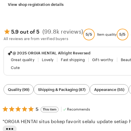
View shop registration details
(99.8k reviews)
5.9 out of 5
5/5
5/5
Item quality
All reviews are from verified buyers
@ 2025 ORGIA HENTAI, Allright Reversed
Great quality
Lovely
Fast shipping
Gift-worthy
Beaut
Cute
Filter
Quality (99)
Shipping & Packaging (87)
Appearance (55)
by
category
5
5
Recommends
This item
out
of
"ORGIA HENTAI situs bokep favorit selalu update setiap h
5
stars