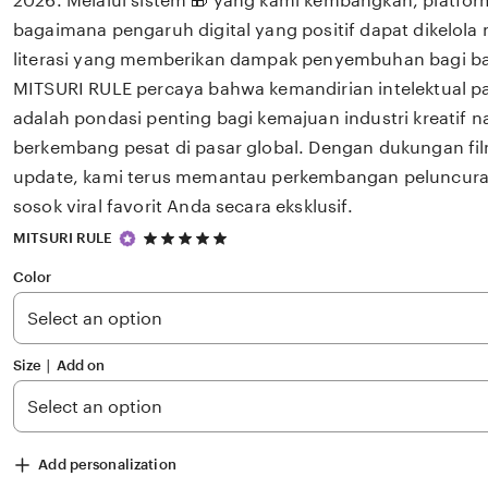
2026. Melalui sistem 🎁 yang kami kembangkan, platfor
bagaimana pengaruh digital yang positif dapat dikelola
literasi yang memberikan dampak penyembuhan bagi 
MITSURI RULE percaya bahwa kemandirian intelektual pa
adalah pondasi penting bagi kemajuan industri kreatif 
berkembang pesat di pasar global. Dengan dukungan fil
update, kami terus memantau perkembangan peluncuran 
sosok viral favorit Anda secara eksklusif.
5
MITSURI RULE
out
of
Color
5
stars
Size ∣ Add on
Add personalization