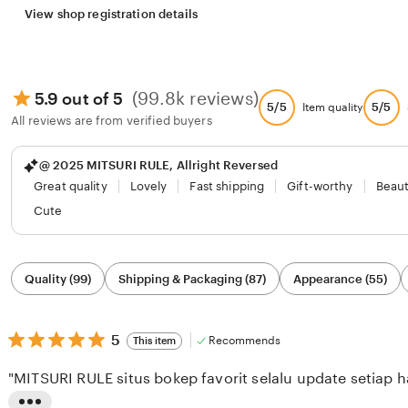
View shop registration details
(99.8k reviews)
5.9 out of 5
5/5
5/5
Item quality
All reviews are from verified buyers
@ 2025 MITSURI RULE, Allright Reversed
Great quality
Lovely
Fast shipping
Gift-worthy
Beaut
Cute
Filter
Quality (99)
Shipping & Packaging (87)
Appearance (55)
by
category
5
5
Recommends
This item
out
of
"MITSURI RULE situs bokep favorit selalu update setiap ha
5
stars