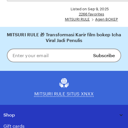
the
yang nyaman, adil, dan terpercaya, menjadikannya pilihan utama bagi pecinta BOKEP
full
Listed on Sep 9, 2025
online di Indonesia.
description
2266 favorites
MITSURI RULE
Agen BOKEP
MITSURI RULE 🎁 Transformasi Karir film bokep Icha
Viral Jadi Penulis
Subscribe
Enter
your
email
MITSURI RULE SITUS XNXX
Shop
Gift cards