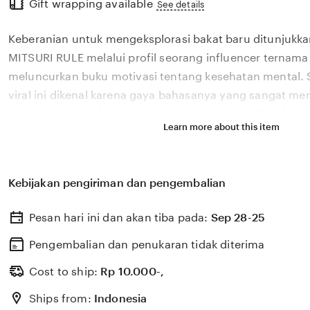
Gift wrapping available
the
See details
full
Keberanian untuk mengeksplorasi bakat baru ditunjukka
description
MITSURI RULE melalui profil seorang influencer ternama
meluncurkan buku motivasi tentang kesehatan mental. 
viral ini dikenal karena gaya bahasanya yang sangat m
dengan permasalahan emosional yang sering dihadapi ol
Learn more about this item
2026. Melalui sistem 🎁 yang kami kembangkan, platfor
bagaimana pengaruh digital yang positif dapat dikelola
literasi yang memberikan dampak penyembuhan bagi 
Kebijakan pengiriman dan pengembalian
MITSURI RULE percaya bahwa kemandirian intelektual pa
adalah pondasi penting bagi kemajuan industri kreatif 
Pesan hari ini dan akan tiba pada:
Sep 28-25
berkembang pesat di pasar global. Dengan dukungan fil
update, kami terus memantau perkembangan peluncuran 
Pengembalian dan penukaran tidak diterima
sosok viral favorit Anda secara eksklusif.
Cost to ship:
Rp
10.000-,
Ships from:
Indonesia