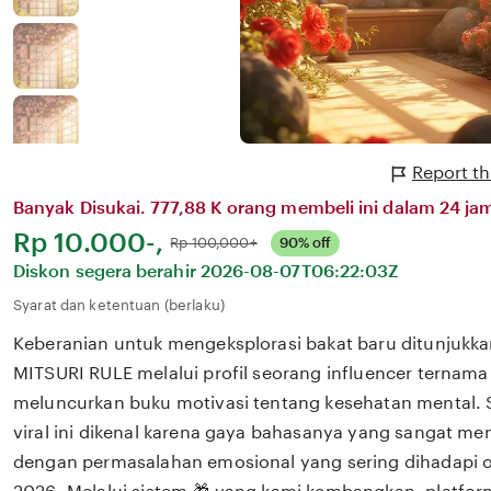
Report th
Banyak Disukai. 777,88 K orang membeli ini dalam 24 jam
Harga:
Rp 10.000-,
Normal:
Rp 100,000+
90% off
Diskon segera berahir
2026-08-07T06:22:03Z
Syarat dan ketentuan (berlaku)
Keberanian untuk mengeksplorasi bakat baru ditunjukka
MITSURI RULE melalui profil seorang influencer ternama
meluncurkan buku motivasi tentang kesehatan mental. 
viral ini dikenal karena gaya bahasanya yang sangat m
dengan permasalahan emosional yang sering dihadapi ol