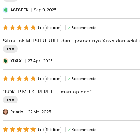
L
i
ASESEEK
Sep 9, 2025
s
5
t
5
Recommends
This item
out
i
of
Situs link MITSURI RULE dan Eporner nya Xnxx dan selalu
5
n
stars
g
L
r
i
XIXIXI
27 April 2025
e
s
v
5
t
5
Recommends
This item
out
i
i
of
"BOKEP MITSURI RULE , mantap dah"
5
e
n
stars
w
g
L
b
r
i
Rendy
22 Mei 2025
y
e
s
A
v
5
t
5
Recommends
This item
out
S
i
i
of