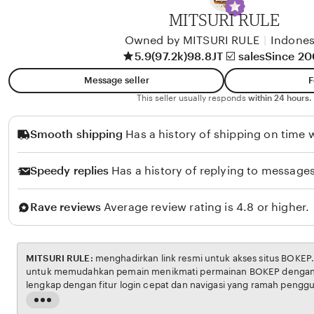
A
MITSURI RULE
l
i
Owned by MITSURI RULE
|
Indones
5.9
(97.2k)
98.8JT ☑️ sales
Since 2
k
o
Message seller
F
l
This seller usually responds
within 24 hours.
o
Smooth shipping
Has a history of shipping on time w
Speedy replies
Has a history of replying to messages
Rave reviews
Average review rating is 4.8 or higher.
MITSURI RULE:
menghadirkan link resmi untuk akses situs BOKEP. Platform ini dirancang
untuk memudahkan pemain menikmati permainan BOKEP dengan aman dan transparan,
lengkap dengan fitur login cepat dan navigasi yang ramah pengguna. Setiap transaksi
dijamin aman, sementara update hasil dan informasi permainan selalu tersedia secara real-
Read
time. Dengan MITSURI RULE, pengguna bisa merasakan pengalaman bermain Eporner