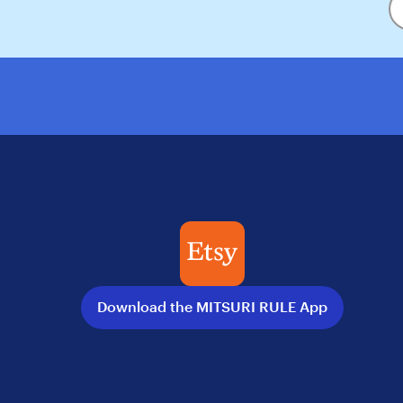
En
y
em
Download the MITSURI RULE App