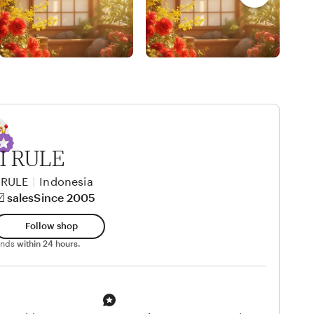
I RULE
 RULE
|
Indonesia
️ sales
Since 2005
Follow shop
ponds
within 24 hours.