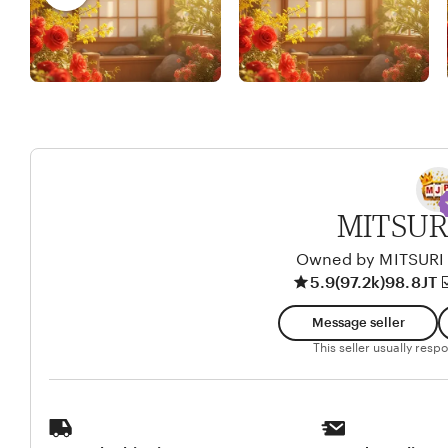
R
e
I
e
w
n
b
d
y
y
A
l
i
k
MITSUR
o
l
Owned by MITSURI
5.9
(97.2k)
98.8JT ☑
o
Message seller
This seller usually res