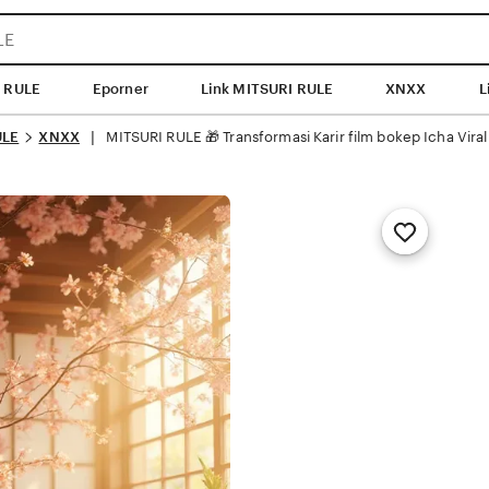
 RULE
Eporner
Link MITSURI RULE
XNXX
L
ULE
XNXX
MITSURI RULE 🎁 Transformasi Karir film bokep Icha Viral
 | 
Add
to
Favorites