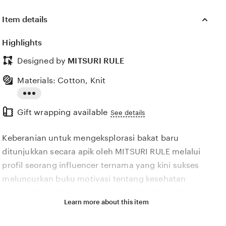
Item details
Highlights
Designed by
MITSURI RULE
Materials: Cotton, Knit
Read
Gift wrapping available
the
See details
full
Keberanian untuk mengeksplorasi bakat baru
description
ditunjukkan secara apik oleh MITSURI RULE melalui
profil seorang influencer ternama yang kini sukses
meluncurkan buku motivasi tentang kesehatan
mental. Sosok film bokep Icha viral ini dikenal karena
Learn more about this item
gaya bahasanya yang sangat menyentuh dan
relevan dengan permasalahan emosional yang