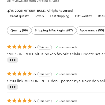
All reviews are from verified buyers
@ 2025 MITSURI RULE, Allright Reversed
Great quality
Lovely
Fast shipping
Gift-worthy
Beau
Filter
Quality (99)
Shipping & Packaging (87)
Appearance (55)
by
category
5
5
Recommends
This item
out
"MITSURI RULE situs bokep favorit selalu update setiap
of
5
stars
L
i
5
5
Recommends
This item
s
out
Situs link MITSURI RULE dan Eporner nya Xnxx dan sel
of
t
5
i
stars
L
n
i
5
g
5
Recommends
This item
s
out