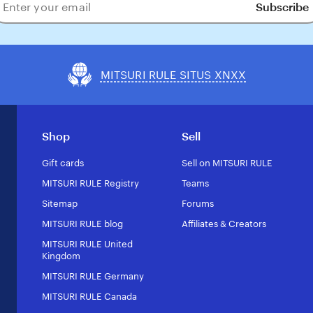
Subscribe
ter
our
ail
MITSURI RULE SITUS XNXX
Shop
Sell
Gift cards
Sell on MITSURI RULE
MITSURI RULE Registry
Teams
Sitemap
Forums
MITSURI RULE blog
Affiliates & Creators
MITSURI RULE United
Kingdom
MITSURI RULE Germany
MITSURI RULE Canada