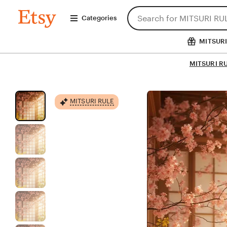
Skip
Search
MITSURI
to
Categories
RULE
for
Content
items
or
MITSURI
shops
MITSURI R
MITSURI RULE