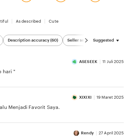
tiful
As described
Cute
Suggested
Description accuracy (60)
Seller service (82)
Sizing & Fit (2
ASESEEK
11 Juli 2025
 hari "
XIXIXI
19 Maret 2025
alu Menjadi Favorit Saya.
Rendy
27 April 2025