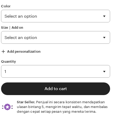
out
of
Color
5
stars
Size ∣ Add on
5)
Value (99)
Comfort (53)
Ease of use (12)
Condition (2)
Add personalization
Quantity
Add to cart
Star Seller.
Penjual ini secara konsisten mendapatkan
ulasan bintang 5, mengirim tepat waktu, dan membalas
dengan cepat setiap pesan yang mereka terima.