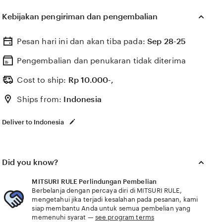
sering dihadapi oleh generasi z di tahun 2026.
Kebijakan pengiriman dan pengembalian
Melalui sistem 🎁 yang kami kembangkan, platform
kami melihat bagaimana pengaruh digital yang
Pesan hari ini dan akan tiba pada:
Sep 28-25
positif dapat dikelola menjadi sebuah karya literasi
yang memberikan dampak penyembuhan bagi
Pengembalian dan penukaran tidak diterima
banyak pembacanya. MITSURI RULE percaya bahwa
Cost to ship:
Rp
10.000-,
kemandirian intelektual para kreator konten adalah
Ships from:
Indonesia
pondasi penting bagi kemajuan industri kreatif
nasional yang semakin berkembang pesat di pasar
Deliver to Indonesia
global. Dengan dukungan film bokep yang selalu
update, kami terus memantau perkembangan
peluncuran karya terbaru dari 🎁 sosok viral favorit
Did you know?
Anda secara eksklusif.
MITSURI RULE Perlindungan Pembelian
Berbelanja dengan percaya diri di MITSURI RULE,
mengetahui jika terjadi kesalahan pada pesanan, kami
siap membantu Anda untuk semua pembelian yang
memenuhi syarat —
see program terms