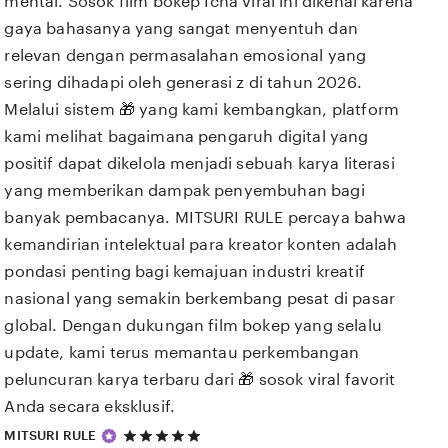
mental. Sosok film bokep Icha viral ini dikenal karena
gaya bahasanya yang sangat menyentuh dan
relevan dengan permasalahan emosional yang
sering dihadapi oleh generasi z di tahun 2026.
Melalui sistem 🎁 yang kami kembangkan, platform
kami melihat bagaimana pengaruh digital yang
positif dapat dikelola menjadi sebuah karya literasi
yang memberikan dampak penyembuhan bagi
banyak pembacanya. MITSURI RULE percaya bahwa
kemandirian intelektual para kreator konten adalah
pondasi penting bagi kemajuan industri kreatif
nasional yang semakin berkembang pesat di pasar
global. Dengan dukungan film bokep yang selalu
update, kami terus memantau perkembangan
peluncuran karya terbaru dari 🎁 sosok viral favorit
Anda secara eksklusif.
5
MITSURI RULE