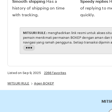
Smooth shipping
Has a
Speedy replies
H
history of shipping on time
of replying to 
with tracking.
quickly.
MITSURI RULE:
menghadirkan link resmi untuk akses situs BOKEP. Platform ini dirancang untuk memudahkan
pemain menikmati permainan BOKEP dengan aman dan transparan, lengkap dengan fitur login cepat dan
navigasi yang ramah pengguna. Setiap transaksi dijamin aman, sementara update hasil dan informasi
permainan selalu tersedia secara real-time. Dengan MITSURI RULE, pengguna bisa merasakan pengalaman
Read
bermain Eporner yang nyaman, adil, dan terpercaya, menjadikannya pilihan utama bagi pecinta BOKEP online
the
di Indonesia.
full
description
Listed on Sep 9, 2025
2266 favorites
MITSURI RULE
Agen BOKEP
MITSU