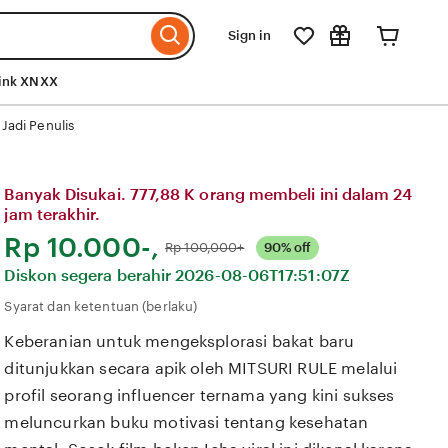
Sign in
ink XNXX
 Jadi Penulis
Banyak Disukai. 777,88 K orang membeli ini dalam 24
jam terakhir.
Harga:
Rp 10.000-,
Normal:
Rp 100,000+
90% off
Diskon segera berahir
2026-08-06T17:51:07Z
Syarat dan ketentuan (berlaku)
Keberanian untuk mengeksplorasi bakat baru
ditunjukkan secara apik oleh MITSURI RULE melalui
profil seorang influencer ternama yang kini sukses
meluncurkan buku motivasi tentang kesehatan