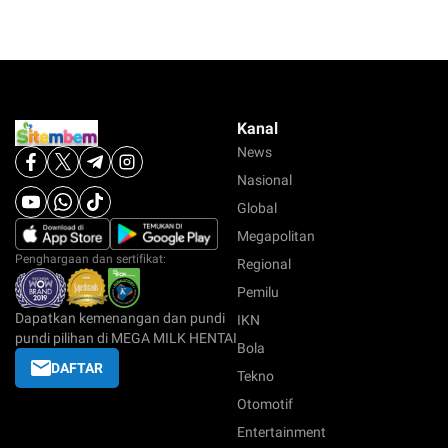
Kanal
News
Nasional
Global
Megapolitan
Penghargaan dan sertifikat:
Regional
Pemilu
Dapatkan kemenangan dan pundi
IKN
pundi pilihan di MEGA MILK HENTAI
Bola
DAFTAR
Tekno
Otomotif
Entertainment