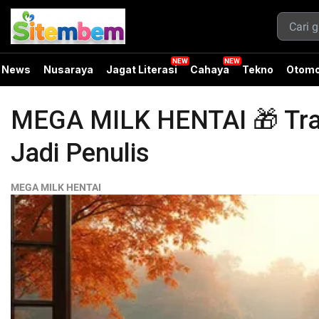
News
Nusaraya
Jagat Literasi
Cahaya
Tekno
Otomo
MEGA MILK HENTAI 🎁 Trans
Jadi Penulis
MEGA MILK HENTAI