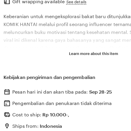
Gift wrapping available
the
See details
full
Keberanian untuk mengeksplorasi bakat baru ditunjukka
description
KOMIK HANTAI melalui profil seorang influencer ternama
meluncurkan buku motivasi tentang kesehatan mental.
viral ini dikenal karena gaya bahasanya yang sangat m
dengan permasalahan emosional yang sering dihadapi ol
Learn more about this item
2026. Melalui sistem 👑 yang kami kembangkan, platfor
bagaimana pengaruh digital yang positif dapat dikelola
literasi yang memberikan dampak penyembuhan bagi 
Kebijakan pengiriman dan pengembalian
KOMIK HANTAI percaya bahwa kemandirian intelektual p
adalah pondasi penting bagi kemajuan industri kreatif 
Pesan hari ini dan akan tiba pada:
Sep 28-25
berkembang pesat di pasar global. Dengan dukungan bo
update, kami terus memantau perkembangan peluncuran 
Pengembalian dan penukaran tidak diterima
sosok viral favorit Anda secara eksklusif.
Cost to ship:
Rp
10.000-,
Ships from:
Indonesia