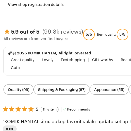
View shop registration details
(99.8k reviews)
5.9 out of 5
5/5
5/5
Item quality
All reviews are from verified buyers
@ 2025 KOMIK HANTAI, Allright Reversed
Great quality
Lovely
Fast shipping
Gift-worthy
Beaut
Cute
Filter
Quality (99)
Shipping & Packaging (87)
Appearance (55)
by
category
5
5
Recommends
This item
out
of
"KOMIK HANTAI situs bokep favorit selalu update setiap h
5
stars