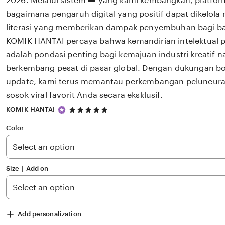
2026. Melalui sistem 👑 yang kami kembangkan, platfor
bagaimana pengaruh digital yang positif dapat dikelola
literasi yang memberikan dampak penyembuhan bagi 
KOMIK HANTAI percaya bahwa kemandirian intelektual p
adalah pondasi penting bagi kemajuan industri kreatif 
berkembang pesat di pasar global. Dengan dukungan bo
update, kami terus memantau perkembangan peluncuran 
sosok viral favorit Anda secara eksklusif.
5
KOMIK HANTAI
out
of
Color
5
stars
Size ∣ Add on
Add personalization