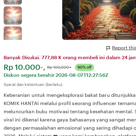
Report th
Banyak Disukai. 777,88 K orang membeli ini dalam 24 jam
Harga:
Rp 10.000-,
Normal:
Rp 100,000+
90% off
Diskon segera berahir
2026-08-07T12:27:56Z
Syarat dan ketentuan (berlaku)
Keberanian untuk mengeksplorasi bakat baru ditunjukka
KOMIK HANTAI melalui profil seorang influencer ternama
meluncurkan buku motivasi tentang kesehatan mental.
viral ini dikenal karena gaya bahasanya yang sangat m
dengan permasalahan emosional yang sering dihadapi ol