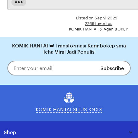
dijamin aman, sementara update hasil dan informasi permainan selalu tersedia secara real-
Read
time. Dengan KOMIK HANTAI, pengguna bisa merasakan pengalaman bermain Eporner
the
yang nyaman, adil, dan terpercaya, menjadikannya pilihan utama bagi pecinta BOKEP
full
Listed on Sep 9, 2025
online di Indonesia.
description
2266 favorites
KOMIK HANTAI
Agen BOKEP
KOMIK HANTAI 👑 Transformasi Karir bokep sma
Icha Viral Jadi Penulis
Subscribe
Enter
your
email
KOMIK HANTAI SITUS XNXX
Shop