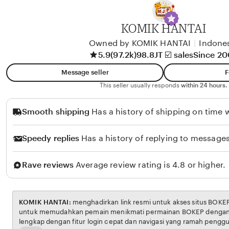
y
A
KOMIK HANTAI
l
i
Owned by KOMIK HANTAI
|
Indone
5.9
(97.2k)
98.8JT ☑️ sales
Since 2
k
o
Message seller
F
l
This seller usually responds
within 24 hours.
o
Smooth shipping
Has a history of shipping on time w
Speedy replies
Has a history of replying to messages
Rave reviews
Average review rating is 4.8 or higher.
KOMIK HANTAI:
menghadirkan link resmi untuk akses situs BOKEP. Platform ini dirancang
untuk memudahkan pemain menikmati permainan BOKEP dengan aman dan transparan,
lengkap dengan fitur login cepat dan navigasi yang ramah pengguna. Setiap transaksi