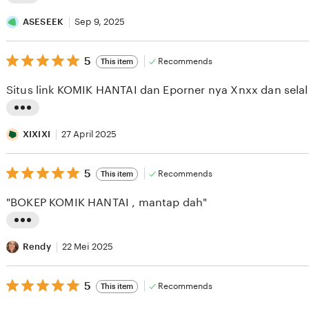
L
i
ASESEEK
Sep 9, 2025
s
5
t
5
Recommends
This item
out
i
of
Situs link KOMIK HANTAI dan Eporner nya Xnxx dan selal
5
n
stars
g
L
r
i
XIXIXI
27 April 2025
e
s
v
5
t
5
Recommends
This item
out
i
i
of
"BOKEP KOMIK HANTAI , mantap dah"
5
e
n
stars
w
g
L
b
r
i
Rendy
22 Mei 2025
y
e
s
A
v
5
t
5
Recommends
This item
out
S
i
i
of