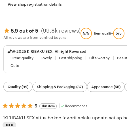
View shop registration details
(99.8k reviews)
5.9 out of 5
5/5
5/5
Item quality
All reviews are from verified buyers
@ 2025 KIRIBAKU SEX, Allright Reversed
Great quality
Lovely
Fast shipping
Gift-worthy
Beaut
Cute
Filter
Quality (99)
Shipping & Packaging (87)
Appearance (55)
by
category
5
5
Recommends
This item
out
of
"KIRIBAKU SEX situs bokep favorit selalu update setiap ha
5
stars