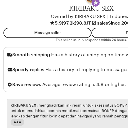
A
KIRIBAKU SEX
l
i
Owned by KIRIBAKU SEX
|
Indones
5.9
(97.2k)
98.8JT ☑️ sales
Since 2
k
o
Message seller
F
l
This seller usually responds
within 24 hours.
o
Smooth shipping
Has a history of shipping on time w
Speedy replies
Has a history of replying to messages
Rave reviews
Average review rating is 4.8 or higher.
KIRIBAKU SEX:
menghadirkan link resmi untuk akses situs BOKEP. Platform ini dirancang
untuk memudahkan pemain menikmati permainan BOKEP dengan aman dan transparan,
lengkap dengan fitur login cepat dan navigasi yang ramah pengguna. Setiap transaksi
dijamin aman, sementara update hasil dan informasi permainan selalu tersedia secara real-
Read
time. Dengan KIRIBAKU SEX, pengguna bisa merasakan pengalaman bermain Eporner