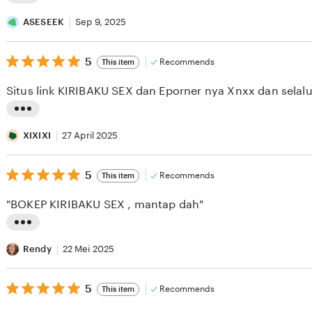
L
i
ASESEEK
Sep 9, 2025
s
5
t
5
Recommends
This item
out
i
of
Situs link KIRIBAKU SEX dan Eporner nya Xnxx dan selalu
5
n
stars
g
L
r
i
XIXIXI
27 April 2025
e
s
v
5
t
5
Recommends
This item
out
i
i
of
"BOKEP KIRIBAKU SEX , mantap dah"
5
e
n
stars
w
g
L
b
r
i
Rendy
22 Mei 2025
y
e
s
A
v
5
t
5
Recommends
This item
out
S
i
i
of