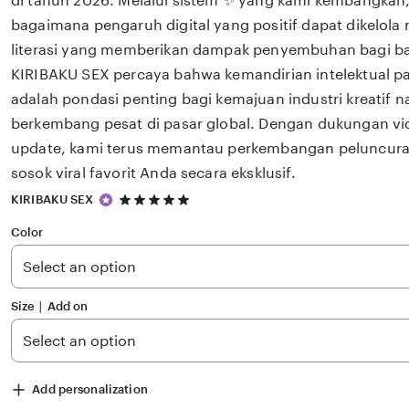
di tahun 2026. Melalui sistem ✨ yang kami kembangkan,
bagaimana pengaruh digital yang positif dapat dikelola
literasi yang memberikan dampak penyembuhan bagi 
KIRIBAKU SEX percaya bahwa kemandirian intelektual pa
adalah pondasi penting bagi kemajuan industri kreatif 
berkembang pesat di pasar global. Dengan dukungan v
update, kami terus memantau perkembangan peluncuran
sosok viral favorit Anda secara eksklusif.
5
KIRIBAKU SEX
out
of
Color
5
stars
Size ∣ Add on
Add personalization