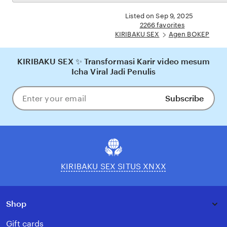
the
yang nyaman, adil, dan terpercaya, menjadikannya pilihan utama bagi pecinta BOKEP
full
Listed on Sep 9, 2025
online di Indonesia.
description
2266 favorites
KIRIBAKU SEX
Agen BOKEP
KIRIBAKU SEX ✨ Transformasi Karir video mesum
Icha Viral Jadi Penulis
Subscribe
Enter
your
email
KIRIBAKU SEX SITUS XNXX
Shop
Gift cards