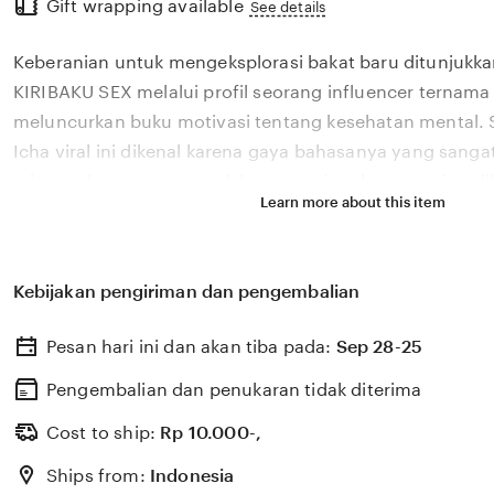
Gift wrapping available
the
See details
full
Keberanian untuk mengeksplorasi bakat baru ditunjukka
description
KIRIBAKU SEX melalui profil seorang influencer ternama 
meluncurkan buku motivasi tentang kesehatan mental.
Icha viral ini dikenal karena gaya bahasanya yang san
relevan dengan permasalahan emosional yang sering dih
Learn more about this item
di tahun 2026. Melalui sistem ✨ yang kami kembangkan,
bagaimana pengaruh digital yang positif dapat dikelola
literasi yang memberikan dampak penyembuhan bagi 
Kebijakan pengiriman dan pengembalian
KIRIBAKU SEX percaya bahwa kemandirian intelektual pa
adalah pondasi penting bagi kemajuan industri kreatif 
Pesan hari ini dan akan tiba pada:
Sep 28-25
berkembang pesat di pasar global. Dengan dukungan v
update, kami terus memantau perkembangan peluncuran
Pengembalian dan penukaran tidak diterima
sosok viral favorit Anda secara eksklusif.
Cost to ship:
Rp
10.000-,
Ships from:
Indonesia