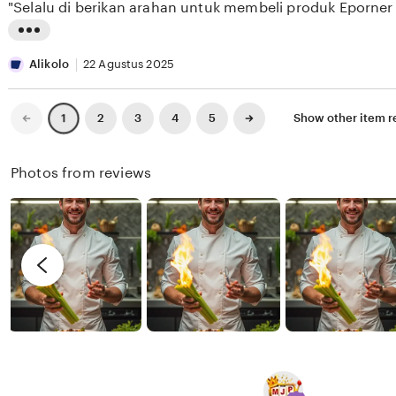
"Selalu di berikan arahan untuk membeli produk Eporner
5
E
e
n
stars
S
w
g
L
E
b
r
i
Alikolo
22 Agustus 2025
E
y
e
s
K
X
v
t
Previous
Next
2
3
4
5
Show other item 
1
page
page
I
i
i
X
e
n
Photos from reviews
I
w
g
X
b
r
I
y
e
R
v
e
i
n
e
d
w
y
b
y