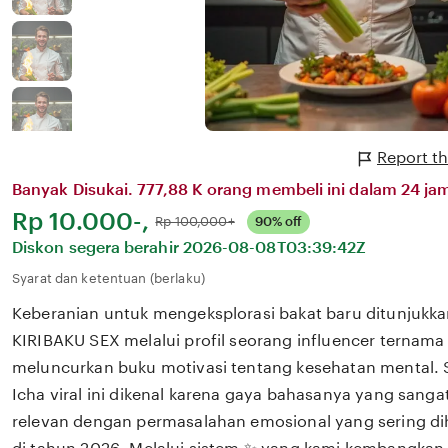
Report th
Banyak Disukai. 777,88 K orang membeli ini dalam 24 jam
Harga:
Rp 10.000-,
Normal:
Rp 100,000+
90% off
Diskon segera berahir
2026-08-08T03:39:42Z
Syarat dan ketentuan (berlaku)
Keberanian untuk mengeksplorasi bakat baru ditunjukka
KIRIBAKU SEX melalui profil seorang influencer ternama 
meluncurkan buku motivasi tentang kesehatan mental.
Icha viral ini dikenal karena gaya bahasanya yang san
relevan dengan permasalahan emosional yang sering dih